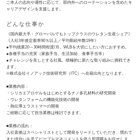
ご本人の志向や適性に応じて、部内外へのローテーションを含めたキ
ャリアデザインを支援します。
どんな仕事か
《国内最大手・グローバルでもトップクラスのウレタン生産シェア》
《入社3年後定着率90％以上／平均勤続年数19年》
●平均残業20～30時間程度/月。WLBを大切にしたい方におすすめ。
●各種手当の充実（家族手当、生活加給、食事手当等）
●チャレンジを良しとする社風。積極的に新たな取り組みに挑戦でき
ます。
※株式会社イノアック技術研究所（ITC）へ在籍出向となります。
■業務内容：
・シリカエアロゲルをはじめとするナノ多孔材料の研究開発
・ウレタンフォームの機能化技術の開発
・熱伝導エラストマーの開発
ご経験に応じて担当業務は検討できます。
■業務の流れ：
入社直後はスペシャリストとして開発をリードしていただき、慣れて
きた頃合いを見てピープルマネジメントを伴う管理職をお任せしま