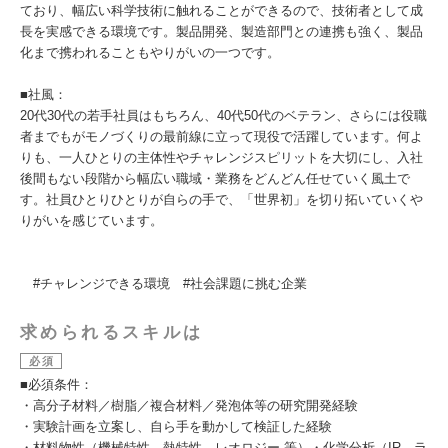
ており、幅広い科学技術に触れることができるので、技術者として成
長を実感できる環境です。製品開発、製造部門との連携も強く、製品
化まで携われることもやりがいの一つです。
■社風：
20代30代の若手社員はもちろん、40代50代のベテラン、さらには役職
者までもがモノづくりの最前線に立って現役で活躍しています。何よ
りも、一人ひとりの主体性やチャレンジスピリットを大切にし、入社
後間もない段階から幅広い職域・業務をどんどん任せていく風土で
す。社員ひとりひとりが自らの手で、「世界初」を切り拓いていくや
りがいを感じています。
#チャレンジできる環境 #社会課題に挑む企業
求められるスキルは
必須
■必須条件：
・高分子材料／樹脂／複合材料／発泡体等の研究開発経験
・実験計画を立案し、自ら手を動かして検証した経験
・材料物性（機械特性、熱特性、レオロジー 等）・化学分析（IR、ラ