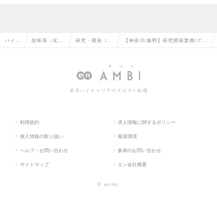
ハイク
技術系（化
研究・開発（化
【神奈川/秦野】研究開発業務/グロ
ラス求
学・素材・食
学・素材・食
ーバル総合化学素材メーカー/手当
人TO
品・衣料）の
品・衣料）の転
福利厚生充実/働き方◎◆の求人情
P
転職
職
報
若手ハイキャリアのスカウト転職
利用規約
求人情報に関するポリシー
個人情報の取り扱い
推奨環境
ヘルプ・お問い合わせ
参画のお問い合わせ
サイトマップ
エン会社概要
©
en Inc.