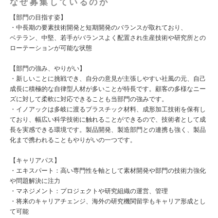
なぜ募集しているのか
【部門の目指す姿】
・中長期の要素技術開発と短期開発のバランスが取れており、
ベテラン、中堅、若手がバランスよく配置され生産技術や研究所との
ローテーションが可能な状態
【部門の強み、やりがい】
・新しいことに挑戦でき、自分の意見が主張しやすい社風の元、自己
成長に積極的な自律型人材が多いことが特長です。顧客の多様なニー
ズに対して柔軟に対応できることも当部門の強みです。
・イノアックは多岐に渡るプラスチック材料、成形加工技術を保有し
ており、幅広い科学技術に触れることができるので、技術者として成
長を実感できる環境です。製品開発、製造部門との連携も強く、製品
化まで携われることもやりがいの一つです。
【キャリアパス】
・エキスパート：高い専門性を軸として素材開発や部門の技術力強化
や問題解決に注力
・マネジメント：プロジェクトや研究組織の運営、管理
・将来のキャリアチェンジ、海外の研究機関留学もキャリア形成とし
て可能