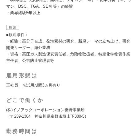
マン、DSC、TGA、SEM 等）の経験
・業界経験5年以上
歓迎
■歓迎条件：
・経験：高分子合成、発泡素材の研究、新規テーマの立ち上げ、研究
開発リーダー、海外業務
・資格：高圧ガス製造保安責任者、危険物取扱者、特定化学物質作業
主任者、公害防止管理者等
雇用形態は
正社員 ※試用期間3ヵ月有り
どこで働くか
(株)イノアックコーポレーション秦野事業所
（〒259-1304 神奈川県秦野市堀山下380-5）
勤務時間は