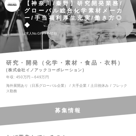
【神奈川/秦野】研究開発業務/
グローバル総合化学素材メーカ
ー/手当福利厚生充実/働き方◎
◆
求人No.GHFFP-016
研究・開発（化学・素材・食品・衣料）
株式会社イノアックコーポレーション
年収
450万円～649万円
海外展開あり（日系グローバル企業）
大手企業
土日祝休み
フレック
ス勤務
募集情報