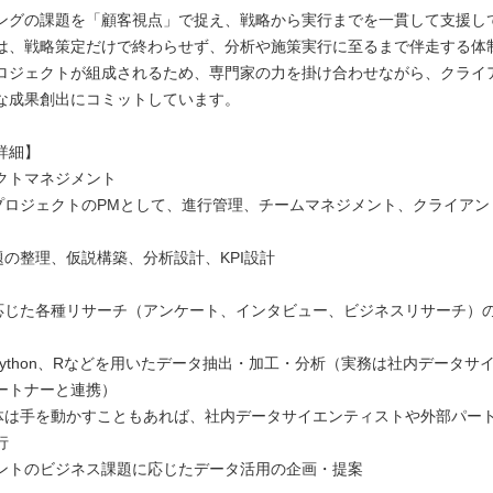
ングの課題を「顧客視点」で捉え、戦略から実行までを一貫して支援し
は、戦略策定だけで終わらせず、分析や施策実行に至るまで伴走する体
ロジェクトが組成されるため、専門家の力を掛け合わせながら、クライ
な成果創出にコミットしています。
詳細】
クトマネジメント
ロジェクトのPMとして、進行管理、チームマネジメント、クライアン
の整理、仮説構築、分析設計、KPI設計
じた各種リサーチ（アンケート、インタビュー、ビジネスリサーチ）
Python、Rなどを用いたデータ抽出・加工・分析（実務は社内データサ
ートナーと連携）
は手を動かすこともあれば、社内データサイエンティストや外部パー
行
ントのビジネス課題に応じたデータ活用の企画・提案