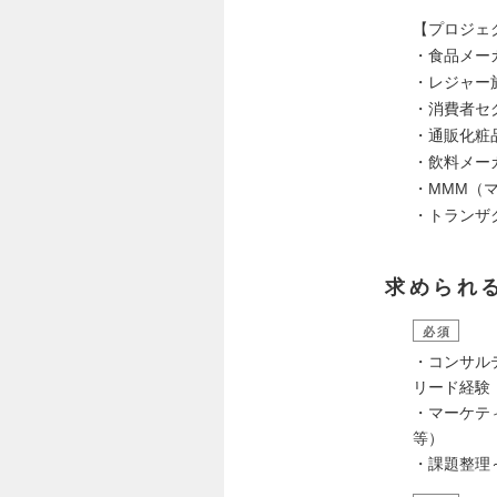
【プロジェ
・食品メー
・レジャー
・消費者セ
・通販化粧
・飲料メー
・MMM（
・トランザ
求められ
必須
・コンサル
リード経験
・マーケテ
等）
・課題整理