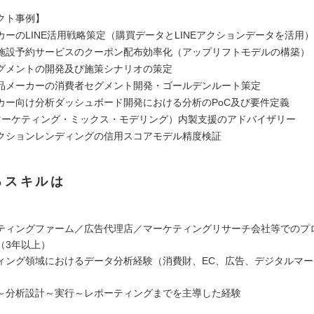
クト事例】
カーのLINE活用戦略策定（購買データとLINEアクションデータを活用）
施設予約サービスのクーポン配布効率化（アップリフトモデルの構築）
グメントの開発及び施策シナリオの策定
品メーカーの消費者セグメント開発・ゴールデンルート策定
カー向け分析ダッシュボード開発における分析のPoC及び要件定義
マーケティング・ミックス・モデリング）内製支援のアドバイザリー
クションレンディングの信用スコアモデル精度検証
るスキルは
ティングファーム／広告代理店／マーケティングリサーチ会社等でのプ
（3年以上）
ィング領域におけるデータ分析経験（消費財、EC、広告、デジタルマ
～分析設計～実行～レポーティングまでを主導した経験