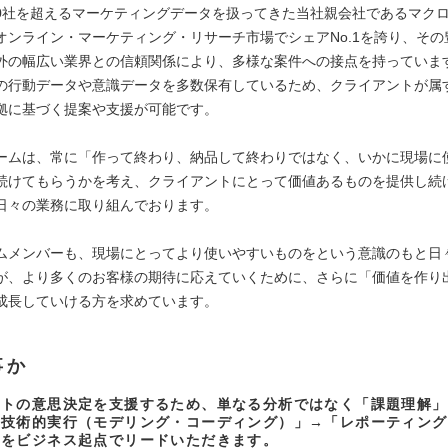
000社を超えるマーケティングデータを扱ってきた当社親会社であるマク
オンライン・マーケティング・リサーチ市場でシェアNo.1を誇り、その
外の幅広い業界との信頼関係により、多様な案件への接点を持っていま
の行動データや意識データを多数保有しているため、クライアントが属
拠に基づく提案や支援が可能です。
ームは、常に「作って終わり、納品して終わりではなく、いかに現場に
続けてもらうかを考え、クライアントにとって価値あるものを提供し続
日々の業務に取り組んでおります。
ムメンバーも、現場にとってより使いやすいものをという意識のもと日
が、より多くのお客様の期待に応えていくために、さらに「価値を作り
成長していける方を求めています。
事か
ントの意思決定を支援するため、単なる分析ではなく「課題理解」
「技術的実行（モデリング・コーディング）」→「レポーティング
スをビジネス起点でリードいただきます。