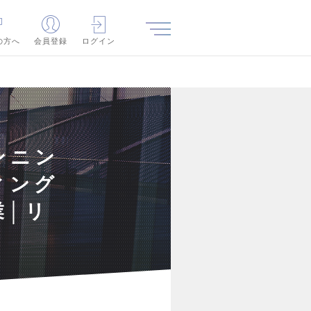
の方へ
会員登録
ログイン
ンニン
ィング
業│リ