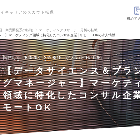
ハイキャリアのスカウト転職
初めて
画・商品開発系の転職
マーケティングリサーチ・分析の転職
ャー】マーケティング領域に特化したコンサル企業│リモートOKの求人情報
掲載期間
26/08/05～26/08/18
求人No.EIHU-006
【データサイエンス＆プラ
グマネージャー】マーケテ
領域に特化したコンサル企
モートOK