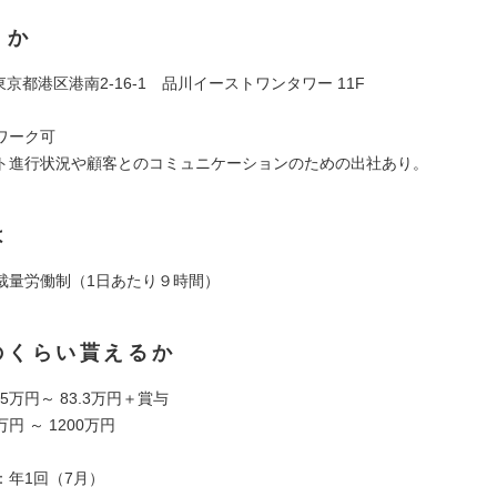
くか
 東京都港区港南2-16-1 品川イーストワンタワー 11F
ワーク可
ト進行状況や顧客とのコミュニケーションのための出社あり。
は
裁量労働制（1日あたり９時間）
のくらい貰えるか
5万円～ 83.3万円＋賞与
万円 ～ 1200万円
：年1回（7月）