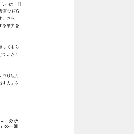
ロミルは、日
豊富な顧客
す。さら
する業界を
使ってもら
けていきた
々取り組ん
出す力」を
→「分析
」の一連