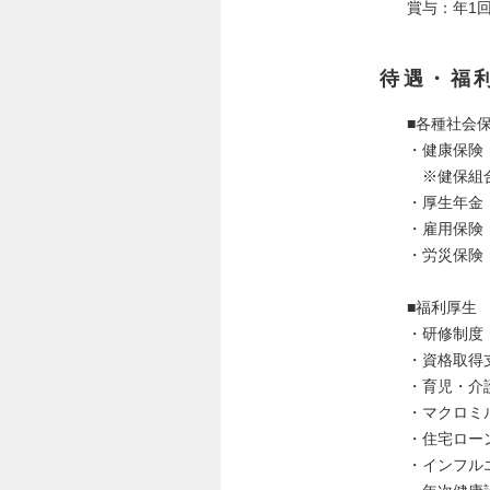
賞与：年1
待遇・福
■各種社会
・健康保険
※健保組合
・厚生年金
・雇用保険
・労災保険
■福利厚生
・研修制度
・資格取得
・育児・介
・マクロミ
・住宅ロー
・インフル