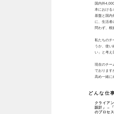
国内外4,
本における
基盤と国内
に、生活者
問わず、根
私たちのチ
うか、使い
い」と考え
現在のチー
でおります
高め一緒に
どんな仕
クライア
設計」→
のプロセ