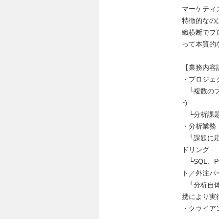
マーケティ
特徴的なの
織横断でプ
って本質的
【業務内容
・プロジェ
└複数のプ
う
└分析課題
・分析業務
└課題に応
ドリング
└SQL、
ト／外注パ
└分析自体
携により実
・クライア