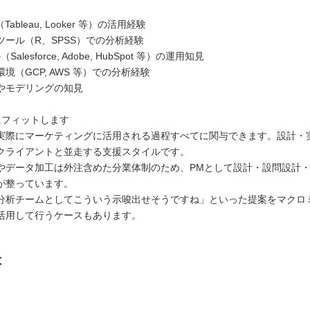
Tableau, Looker 等）の活用経験
ツール（R、SPSS）での分析経験
alesforce, Adobe, HubSpot 等）の運用知見
境（GCP, AWS 等）での分析経験
やモデリングの知見
にフィットします
実際にマーケティングに活用される過程すべてに関与できます。設計・
クライアントと並走する支援スタイルです。
やデータ加工は外注含めた分業体制のため、PMとして設計・設問設計
が整っています。
分析チームとしてこういう示唆出せそうですね」といった提案をマクロ
活用して行うケースもあります。
は