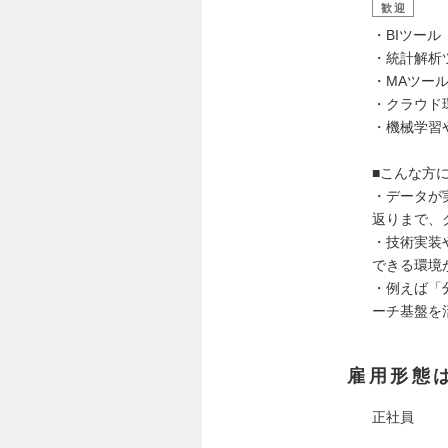
歓迎
・BIツール（
・統計解析
・MAツール（S
・クラウド環
・機械学習
■こんな方
・データが
返りまで、
・技術実装
できる環境
・例えば「
ーチ基盤を
雇用形態
正社員