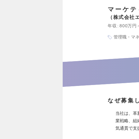
マーケテ
株式会社
年収
800万円
管理職・マ
なぜ募集
当社は、革
業戦略、組
気通貫で支