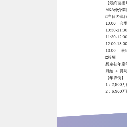
【最終面接
M&A仲介
□当日の流
10:00 
10:30-
11:30-
12:00-13
13:00-
□報酬
想定初年度年
月給 ＋ 賞
【年収例】
1：2,80
2：6,90