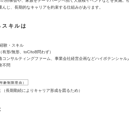
0％の持株会や、家族をテーマパークへ招く大規模イベントなどを実施。
重んじ、長期的なキャリアを約束する仕組みがあります。
るスキルは
/経験・スキル
有形/無形、toC/toB問わず）
略コンサルティングファーム、事業会社経営企画などハイポテンシャル
験不問
年齢制限理由）
6歳 （長期勤続によりキャリア形成を図るため）
は