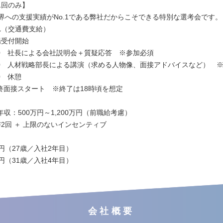
1回のみ】
業界への支援実績がNo.1である弊社だからこそできる特別な選考会です。
れ（交通費支給）
会場受付開始
11:30 社長による会社説明会＋質疑応答 ※参加必須
12:00 人材戦略部長による講演（求める人物像、面接アドバイスなど） 
:00 休憩
 最終面接スタート ※終了は18時頃を想定
収：500万円～1,200万円（前職給考慮）
与2回 ＋ 上限のないインセンティブ
0万円（27歳／入社2年目）
0万円（31歳／入社4年目）
会社概要