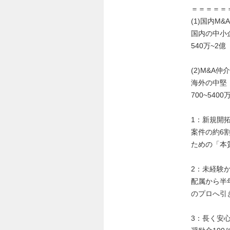
＝＝＝＝＝
(1)国内M
国内の中小
540万~2億
(2)M&A
海外の中堅
700~5400
1：新規開
案件の約6
ための「本
2：未経験
配属から半
のプロへ引
3：長く安