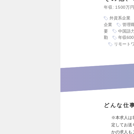
年収
1500万
外資系企業
企業
管理
要
中国語
勤
年収60
リモート
どんな仕
※本求人は
定してお送
かの求人も