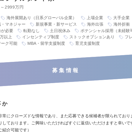
円～2999万円
海外展開あり（日系グローバル企業）
上場企業
大手企業
職・マネジャー
新規事業・新サービス
海外出張
海外折衝
力が必要
転勤なし
土日祝休み
ポテンシャル採用（未経験
0万以上
インセンティブ制度
ストックオプションあり
フ
ワーク可能
MBA・留学支援制度
育児支援制度
募集情報
事か
非常にクローズドな情報であり、また応募できる候補者が限られており
りしております。ご興味いただければすぐに返信いただけますと幸いで
ご紹介可能です）