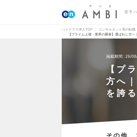
若手
ハイクラス求人TOP
コンサルタント系の転職
【プライム上場・業界の覇者】選ばれし方へ｜
掲載期間
26/08
【プ
方へ
を誇る
その他、