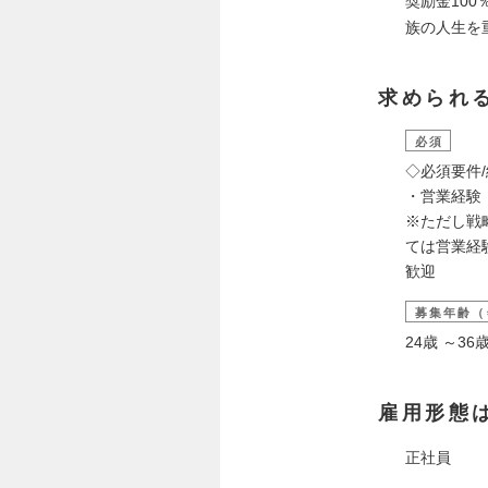
奨励金10
族の人生を
求められ
必須
◇必須要件
・営業経験（
※ただし戦
ては営業経
歓迎
募集年齢（
24歳 ～3
雇用形態
正社員