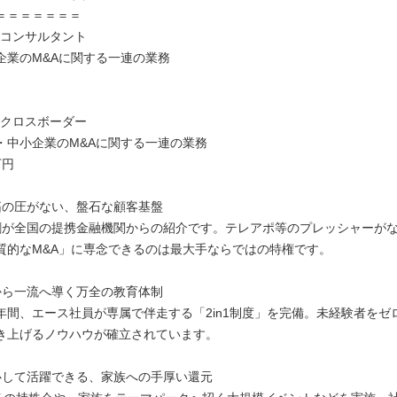
＝＝＝＝＝＝＝
&Aコンサルタント
企業のM&Aに関する一連の業務
仲介クロスボーダー
・中小企業のM&Aに関する一連の業務
万円
拓の圧がない、盤石な顧客基盤
割が全国の提携金融機関からの紹介です。テレアポ等のプレッシャーが
質的なM&A」に専念できるのは最大手ならではの特権です。
から一流へ導く万全の教育体制
年間、エース社員が専属で伴走する「2in1制度」を完備。未経験者をゼ
き上げるノウハウが確立されています。
心して活躍できる、家族への手厚い還元