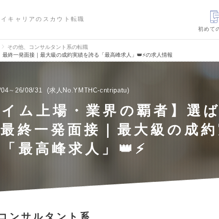
ハイキャリアのスカウト転職
初めて
その他、コンサルタント系の転職
最終一発面接｜最大級の成約実績を誇る「最高峰求人」👑⚡️の求人情報
/04～26/08/31
求人No.YMTHC-cntripatu
ライム上場・業界の覇者】選
｜最終一発面接｜最大級の成約
「最高峰求人」👑⚡️
コンサルタント系