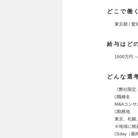
どこで働
東京都 / 愛
給与はど
1500万円 ～
どんな選
《弊社限定
□職種名
M&Aコン
□勤務地
東京、札幌
※地域に根
□1day（