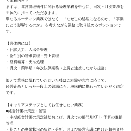
＜業務内容＞
まずは、運営管理物件に関わる経理業務を中心に、日次～月次業務を
主体的に担っていただきます。
単なるルーティン業務ではなく、「なぜこの処理になるのか」「事業
にどう影響するのか」 を考えながら業務に取り組めるポジションで
す。
【具体的には】
・仕訳入力、入出金管理
・物件別の請求管理・売上管理
・経費精算・支払処理
・月次・四半期・年次決算業務（上長と連携しながら担当）
加えて業務に慣れていただいた後はご経験や志向に応じて、
経営企画といった一段上の領域にも、段階的に携わっていただく想定
です。
【キャリアステップとしてお任せしたい業務】
■経営計画の策定・管理
・中期経営計画の策定補助および、月次での部門別KPI・予算の進捗
管理
・期ごとの事業状況の集約・分析、および経営会議に向けた報告資料