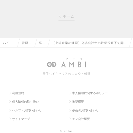
ホーム
ハイク
管理部
経理
【上場企業の経理】公認会計士の取締役直下で開
ラス求
門系の
の転
示・固定資産など上流領域に挑戦｜フレックス制｜
人TOP
転職
職
住宅手当有の求人情報
若手ハイキャリアのスカウト転職
利用規約
求人情報に関するポリシー
個人情報の取り扱い
推奨環境
ヘルプ・お問い合わせ
参画のお問い合わせ
サイトマップ
エン会社概要
©
en Inc.