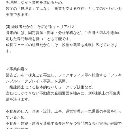
を理解しながら業務を進めるため、
数字の「処理者」ではなく「事業を支える存在」としてのやりがいを
実感できます。
(3) 経験者だからこそ広がるキャリアパス
将来的には、固定資産・開示・分析業務など、ご自身の強みや志向に
応じた専門領域を持つことも可能です。
成長フェーズの組織だからこそ、役割や裁量も柔軟に広げていけま
す。
＜事業内容＞
築古ビルを一棟丸ごと再生し、シェアオフィス等へ転換する「フレキ
シブルワークプレイス事業」を展開。
一級建築士による抜本的なバリューアップ技術など、
当社にしかできない不動産の企画運営を強みに、100棟以上の再生実
績を誇ります。
不動産の仕入、企画・設計、工事、運営管理と一気通貫の事業を行っ
ているため、
不動産・建築・建設が連動する多角的かつ専門的な会計実務が経験で