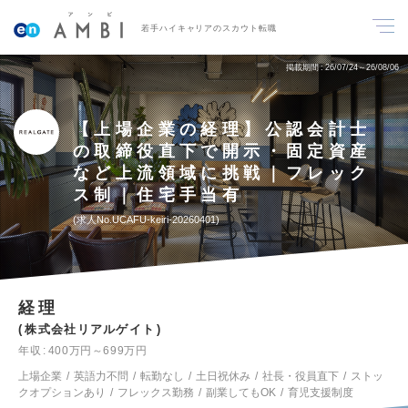
若手ハイキャリアのスカウト転職
掲載期間
26/07/24～26/08/06
【上場企業の経理】公認会計士
の取締役直下で開示・固定資産
など上流領域に挑戦｜フレック
ス制｜住宅手当有
求人No.UCAFU-keiri-20260401
経理
株式会社リアルゲイト
年収
400万円～699万円
上場企業
英語力不問
転勤なし
土日祝休み
社長・役員直下
ストッ
クオプションあり
フレックス勤務
副業してもOK
育児支援制度