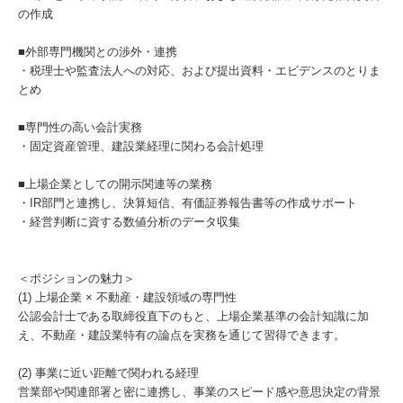
の作成
■外部専門機関との渉外・連携
・税理士や監査法人への対応、および提出資料・エビデンスのとりま
とめ
■専門性の高い会計実務
・固定資産管理、建設業経理に関わる会計処理
■上場企業としての開示関連等の業務
・IR部門と連携し、決算短信、有価証券報告書等の作成サポート
・経営判断に資する数値分析のデータ収集
＜ポジションの魅力＞
(1) 上場企業 × 不動産・建設領域の専門性
公認会計士である取締役直下のもと、上場企業基準の会計知識に加
え、不動産・建設業特有の論点を実務を通じて習得できます。
(2) 事業に近い距離で関われる経理
営業部や関連部署と密に連携し、事業のスピード感や意思決定の背景