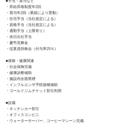
■手当・賞与など
・昇給昇格制度年2回
・賞与年2回（業績により変動）
・住宅手当（当社規定による）
・資格手当（当社規定による）
・通勤手当（上限有り）
・休日出社手当
・慶弔見舞金
・従業員持株会（付与率25％）
■保険・健康関連
・社会保険完備
・健康診断補助
・施設内全面禁煙
・インフルエンザ予防接種補助
・ゴールドジムチケット割引利用
■設備
・キッチンカー割引
・オフィスコンビニ
・ウォーターサーバー、コーヒーマシーン完備