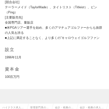
[競合会社]
テーラーメイド（TaylorMade）、タイトリスト（Titleist）、ピン
（Ping）
[主要販売先]
全国専門店、量販店
■米PGAツアー選手を始め、多くのアマチュアゴルファーからも抜群
の人気を誇る
■上記に満足することなく、より多くの”キャロウェイゴルフファン
設立
1996年11月
資本金
100百万円
ハイクラス求人T
管理部門系の転
会計・税務の転
会計・税務の求人情