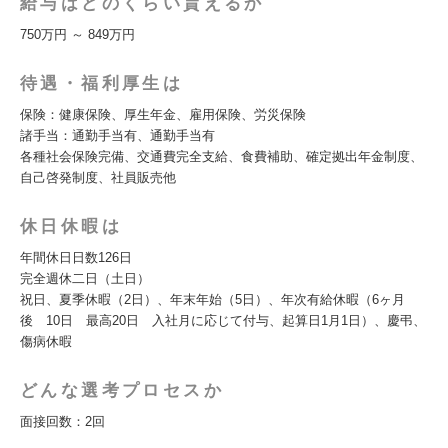
給与はどのくらい貰えるか
750万円 ～ 849万円
待遇・福利厚生は
保険：健康保険、厚生年金、雇用保険、労災保険
諸手当：通勤手当有、通勤手当有
各種社会保険完備、交通費完全支給、食費補助、確定拠出年金制度、
自己啓発制度、社員販売他
休日休暇は
年間休日日数126日
完全週休二日（土日）
祝日、夏季休暇（2日）、年末年始（5日）、年次有給休暇（6ヶ月
後 10日 最高20日 入社月に応じて付与、起算日1月1日）、慶弔、
傷病休暇
どんな選考プロセスか
面接回数：2回