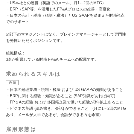
・US本社との連携（英語でのメール、月1～2回のMTG）
・ERP（SAP等）を活用したFP&Aプロセスの改善・高度化
・日本の会計・税務（税制・税法）とUS GAAPを踏まえた財務視点
でのサポート
※部下のマネジメントはなく、プレイングマネージャーとして専門性
を発揮いただくポジションです。
組織構成：
3名が所属している財務 FP&A チームへの配属です。
求められるスキルは
必須
・日本の経理業務・税制・税法 および US GAAPの知識があること
・ERPに関する経験・知識があること (SAP知識があれば尚可)
・FP＆Aの経験 および 多国籍企業で働いた経験が3年以上あること
・ビジネス英語 (読み書き、会話) ができること (月に1－2回のMTG
あり、メールが大半であるが、会話ができる方を希望)
雇用形態は