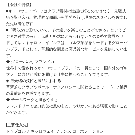
【会社の特徴】
■キャロウェイゴルフはクラブ素材の性能に頼るのではなく、先駆技
術を取り入れ、物理的な側面から開発を行う現在のスタイルを確立し
た先駆者的存在
■『明らかに優れていて、その違いを楽しむことができる』というビ
ジネス哲学のもと、伝統と格式にとらわれないその姿勢で業界をリー
ドしてゆくキャロウェイゴルフは、ゴルフ業界をリードするグローバ
ルブランドとして、革新的な製品と高品質なサービスを提供していま
す。
◆ グローバルなブランド力
世界中で愛されるキャロウェイブランドの一員として、国内外のゴル
ファーに喜びと感動を届ける仕事に携わることができます。
◆ 最先端の技術と製品に触れる
革新的なクラブやボール、テクノロジーに関わることで、ゴルフ業界
の最前線を体感できます。
◆ チームワークと働きやすさ
フレンドリーで協力的な社風のもと、やりがいのある環境で働くこと
ができます。
[主要仕入先]
トップゴルフ キャロウェイ ブランズ コーポレーション