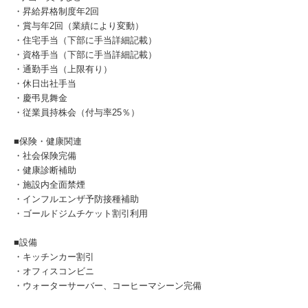
・昇給昇格制度年2回
・賞与年2回（業績により変動）
・住宅手当（下部に手当詳細記載）
・資格手当（下部に手当詳細記載）
・通勤手当（上限有り）
・休日出社手当
・慶弔見舞金
・従業員持株会（付与率25％）
■保険・健康関連
・社会保険完備
・健康診断補助
・施設内全面禁煙
・インフルエンザ予防接種補助
・ゴールドジムチケット割引利用
■設備
・キッチンカー割引
・オフィスコンビニ
・ウォーターサーバー、コーヒーマシーン完備