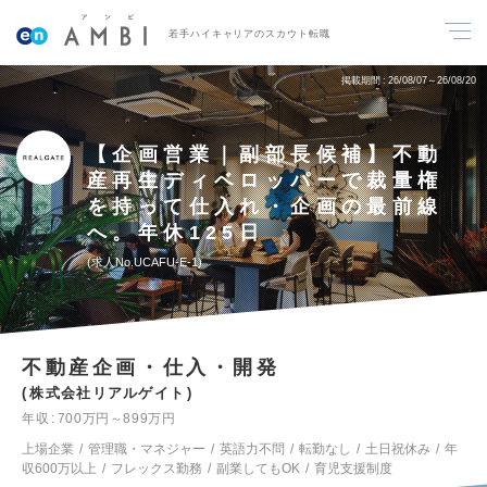
若手ハイキャリアのスカウト転職
掲載期間
26/08/07～26/08/20
【企画営業｜副部長候補】不動
産再生ディベロッパーで裁量権
を持って仕入れ・企画の最前線
へ。年休125日
求人No.UCAFU-E-1
不動産企画・仕入・開発
株式会社リアルゲイト
年収
700万円～899万円
上場企業
管理職・マネジャー
英語力不問
転勤なし
土日祝休み
年
収600万以上
フレックス勤務
副業してもOK
育児支援制度