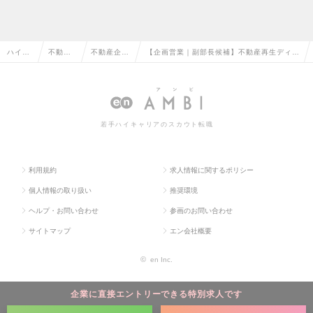
ハイク
不動産
不動産企
【企画営業｜副部長候補】不動産再生ディベ
ラス求
系専門
画・仕入・
ロッパーで裁量権を持って仕入れ・企画の最
人TOP
職の転
開発の転職
前線へ。年休125日の求人情報
職
若手ハイキャリアのスカウト転職
利用規約
求人情報に関するポリシー
個人情報の取り扱い
推奨環境
ヘルプ・お問い合わせ
参画のお問い合わせ
サイトマップ
エン会社概要
©
en Inc.
企業に直接エントリーできる特別求人です