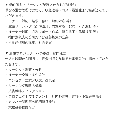
▼ 物件運営・リーシング業務／仕入れ関連業務
単なる運営管理ではなく、収益改善・コスト最適化まで踏み込んでい
ただきます。
・テナント対応（請求・修繕・解約対応 等）
・空室リーシング（条件設計、内覧対応、契約、引き渡し 等）
・オーナー対応（月次レポート作成、運営提案・修繕提案 等）
・物件別収支の分析および改善施策の立案
・不動産情報の収集、社内提案
▼ 新規プロジェクトへの参画／部門運営
仕入れ段階から関与し、投資回収を見据えた事業設計に携わっていた
だきます。
・マーケット調査・分析
・オーナー交渉・条件設計
・コンセプト立案／収支計画策定
・リーシング戦略の構築
・広告戦略ディレクション
・プロジェクトマネジメント（社内外調整、進捗・予算管理 等）
・メンバー管理等の部門運営業務
・業務改善提案など