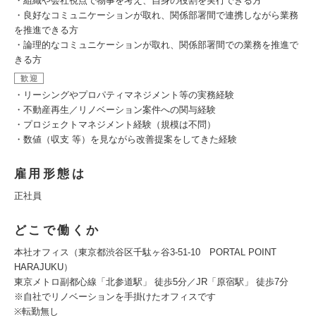
・組織や会社視点で物事を考え、自身の役割を実行できる方
・良好なコミュニケーションが取れ、関係部署間で連携しながら業務
を推進できる方
・論理的なコミュニケーションが取れ、関係部署間での業務を推進で
きる方
歓迎
・リーシングやプロパティマネジメント等の実務経験
・不動産再生／リノベーション案件への関与経験
・プロジェクトマネジメント経験（規模は不問）
・数値（収支 等）を見ながら改善提案をしてきた経験
雇用形態は
正社員
どこで働くか
本社オフィス（東京都渋谷区千駄ヶ谷3-51-10 PORTAL POINT
HARAJUKU）
東京メトロ副都心線「北参道駅」 徒歩5分／JR「原宿駅」 徒歩7分
※自社でリノベーションを手掛けたオフィスです
※転勤無し