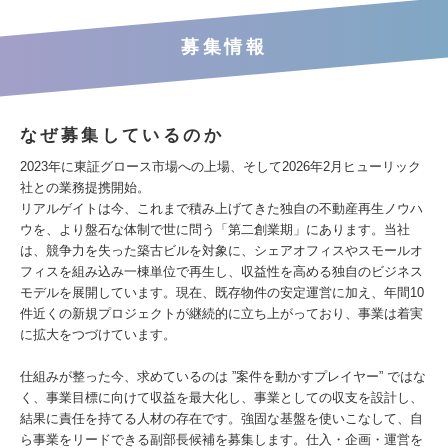
募集情報
なぜ募集しているのか
2023年に東証グロース市場への上場、そして2026年2月ヒューリック
社との業務提携開始。
リアルゲイトは今、これまで積み上げてきた独自の不動産再生ノウハ
ウを、より盤石な体制で世に問う「第二創業期」にあります。当社
は、競争力を失った築古ビルを対象に、シェアオフィスやスモールオ
フィスを組み込み一棟単位で再生し、収益性を高める独自のビジネス
モデルを展開しています。現在、既存物件の安定運営に加え、年間10
件近くの新規プロジェクトが継続的に立ち上がっており、事業は着実
に拡大をつづけています。
仕組みが整った今、求めているのは ”案件を動かすプレイヤー” ではな
く、事業目標に向けて収益を最大化し、事業としての収支を設計し、
結果に責任を持てる人材の存在です。強固な基盤を使いこなして、自
ら事業をリードできる副部長候補を募集します。仕入・企画・運営を