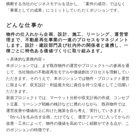
横断する当社のビジネスモデルを活かし、「案件の成功」ではなく
「事業としての成果」にコミットしていただくポジションです。
どんな仕事か
物件の仕入れから企画、設計、施工、リーシング、運営管
理まで、不動産再生事業の一連のプロセスをマネジメント
します。設計・建設部門及び社内外の関係者と連携し、一
棟ごとに特色ある価値づくりに取り組みます。
＜具体的な業務内容＞
本ポジションでは、まず既存物件の運営やプロジェクトへの参画を通
じて、当社独自の不動産再生モデルや価値創出プロセスを理解してい
ただきます。そのうえで、本ポジションでは物件・プロジェクト運営
に留まらず、収支設計・利益最大化に責任を持つ立場としてご活躍い
ただきます。
新規プロジェクトでは、マーケット分析や収支計画の作成、コンセプ
ト立案、リーシング戦略の検討などに携わりながら、既存物件では、
運営改善や価値向上に向けた施策を自ら考え、実行していきます。
「0から1を生み出す企画」だけでなく、運営フェーズに入ってからの
改善・工夫によって、物件の価値を高めていく経験ができる点が、こ
のポジションの特徴です。