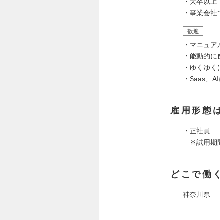
・大卒以上
・事業会社
歓迎
・マニュア
・能動的に
・ゆくゆく
・Saas、
雇用形態
・正社員
※試用期間
どこで働
神奈川県