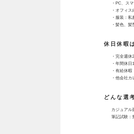
・PC、ス
・オフィス
・服装：私
・髪色、髪
休日休暇
・完全週休
・年間休日1
・有給休暇
・他会社カ
どんな選
カジュアル
筆記試験：