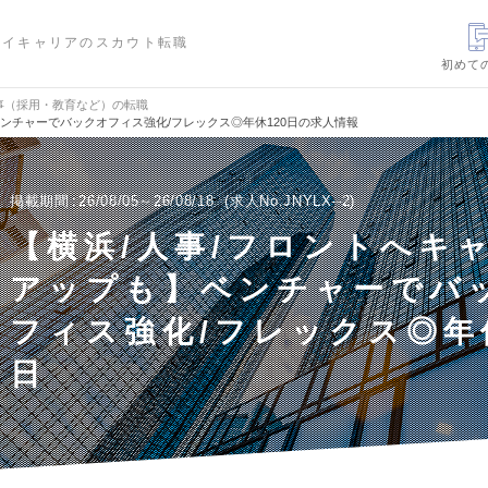
ハイキャリアのスカウト転職
初めて
事（採用・教育など）の転職
ベンチャーでバックオフィス強化/フレックス◎年休120日の求人情報
掲載期間
26/08/05～26/08/18
求人No.JNYLX--2
【横浜/人事/フロントへキ
アップも】ベンチャーでバ
フィス強化/フレックス◎年休
日