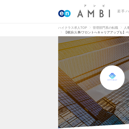
若手
ハイクラス求人TOP
管理部門系の転職
人
【横浜/人事/フロントへキャリアアップも】