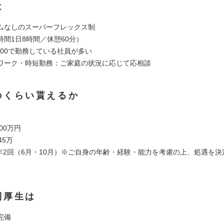
は
ムなしのスーパーフレックス制
時間1日8時間／休憩60分）
18:00で勤務している社員が多い
ワーク・時短勤務：ご家庭の状況に応じて応相談
のくらい貰えるか
00万円
45万
:年2回（6月・10月）※ご自身の年齢・経験・能力を考慮の上、処遇を
利厚生は
完備