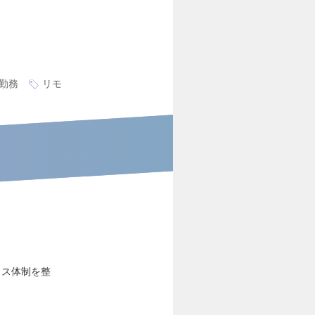
勤務
リモ
ィス体制を整