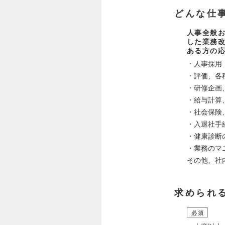
どんな仕
人事全般お
した業務
ある方の
・人事採用
・評価、各
・研修企画
・給与計算
・社会保険
・入退社手
・健康診断
・業務のマ
その他、社
求められ
必須