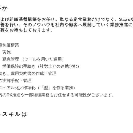
事か
よび組織基盤構築をお任せ。単なる定常業務だけでなく、Saasや
改善を行い、そのノウハウを社内や顧客へ展開していく業務推進に
応募をお待ちしております。
種制度構築
、実施
、勤怠管理 （ツールを用いた運用）
、労働保険の手続き（社労士との連携含む）
続き、雇用契約書の作成・管理
の実施手配・管理
ニュアル化／標準化（「型」を作る業務）
内のDX推進や一部経理業務もお任せする可能性がございます。
るスキルは