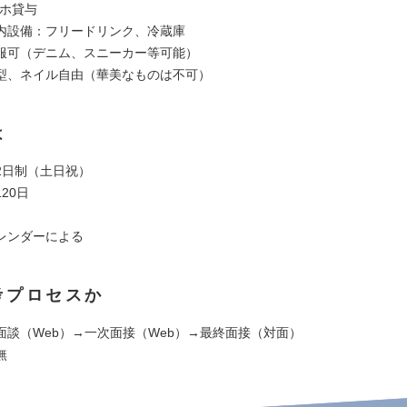
マホ貸与
内設備：フリードリンク、冷蔵庫
服可（デニム、スニーカー等可能）
型、ネイル自由（華美なものは不可）
は
2日制（土日祝）
20日
レンダーによる
考プロセスか
面談（Web）→一次面接（Web）→最終面接（対面）
無