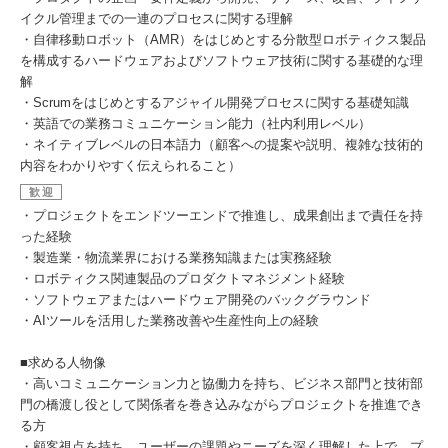
イクル管理までの一連のプロセスに関する理解
・自律移動ロボット（AMR）をはじめとする分散型ロボティクス製品
を構成するハードウェアおよびソフトウェア技術に関する基礎的な理
解
・Scrumをはじめとするアジャイル開発プロセスに関する基礎知識
・英語での業務コミュニケーション能力（社内利用レベル）
・ネイティブレベルの日本語力（顧客への提案や説明、複雑な技術的
内容をわかりやすく伝えられること）
歓迎
・プロジェクトをエンドツーエンドで推進し、成果創出まで責任を持
った経験
・製造業・物流業界における業務知識または実務経験
・ロボティクス関連製品のプロダクトマネジメント経験
・ソフトウェアまたはハードウェア開発のバックグラウンド
・AIツールを活用した業務改善や生産性向上の経験
■求める人物像
・高いコミュニケーション力と協働力を持ち、ビジネス部門と技術部
門の橋渡し役として関係者を巻き込みながらプロジェクトを推進でき
る方
・顧客視点を持ち、ユーザーの課題やニーズを深く理解した上で、プ