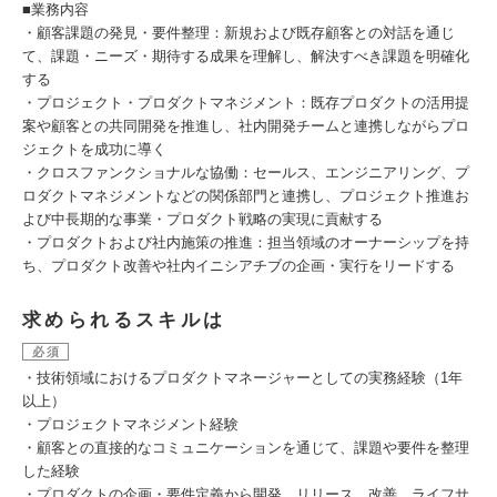
■業務内容
・顧客課題の発見・要件整理：新規および既存顧客との対話を通じ
て、課題・ニーズ・期待する成果を理解し、解決すべき課題を明確化
する
・プロジェクト・プロダクトマネジメント：既存プロダクトの活用提
案や顧客との共同開発を推進し、社内開発チームと連携しながらプロ
ジェクトを成功に導く
・クロスファンクショナルな協働：セールス、エンジニアリング、プ
ロダクトマネジメントなどの関係部門と連携し、プロジェクト推進お
よび中長期的な事業・プロダクト戦略の実現に貢献する
・プロダクトおよび社内施策の推進：担当領域のオーナーシップを持
ち、プロダクト改善や社内イニシアチブの企画・実行をリードする
求められるスキルは
必須
・技術領域におけるプロダクトマネージャーとしての実務経験（1年
以上）
・プロジェクトマネジメント経験
・顧客との直接的なコミュニケーションを通じて、課題や要件を整理
した経験
・プロダクトの企画・要件定義から開発、リリース、改善、ライフサ