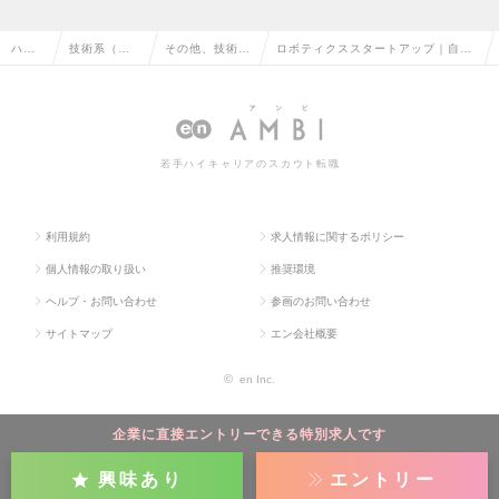
ハイ
技術系（機
その他、技術系
ロボティクススタートアップ｜自動
クラ
械・メカト
（機械・メカト
搬送ロボットで物流・製造市場に変
ス求
ロ・自動
ロ・自動車）の
革を起こすプロダクトマネージャー
人TO
車）の転職
転職
の求人情報
若手ハイキャリアのスカウト転職
P
利用規約
求人情報に関するポリシー
個人情報の取り扱い
推奨環境
ヘルプ・お問い合わせ
参画のお問い合わせ
サイトマップ
エン会社概要
©
en Inc.
企業に直接エントリーできる特別求人です
興味あり
エントリー