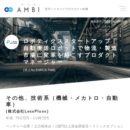
若手ハイキャリアのスカウト転職
掲載期間
26/08/06～26/08/19
ロボティクススタートアップ｜
自動搬送ロボットで物流・製造
市場に変革を起こすプロダクト
マネージャー
求人No.ENRCK-PdM
その他、技術系（機械・メカトロ・自動
車）
株式会社LexxPluss
年収
750万円～1199万円
ベンチャー企業
土日祝休み
1億円以上資金調達済
ストックオプション