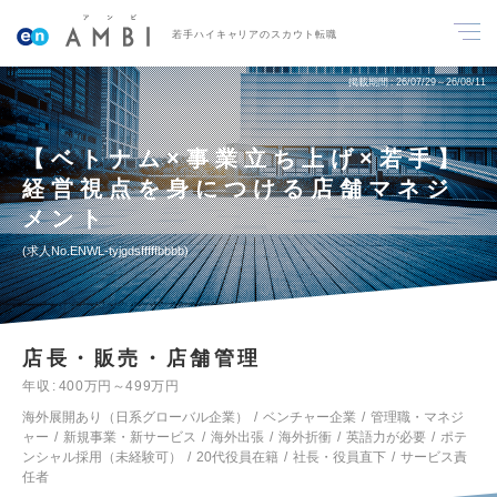
若手ハイキャリアのスカウト転職
掲載期間
26/07/29～26/08/11
【ベトナム×事業立ち上げ×若手】
経営視点を身につける店舗マネジ
メント
求人No.ENWL-tyjgdsfffffbbbb
店長・販売・店舗管理
年収
400万円～499万円
海外展開あり（日系グローバル企業）
ベンチャー企業
管理職・マネジ
ャー
新規事業・新サービス
海外出張
海外折衝
英語力が必要
ポテ
ンシャル採用（未経験可）
20代役員在籍
社長・役員直下
サービス責
任者