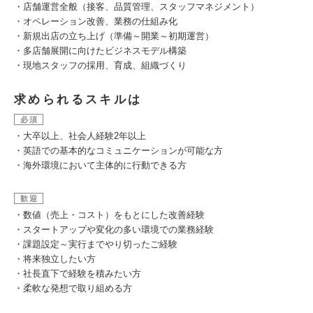
・店舗運営全般（接客、品質管理、スタッフマネジメント）
・オペレーション改善、業務の仕組み化
・新規出店の立ち上げ（準備～開業～初期運営）
・多店舗展開に向けたビジネスモデル構築
・現地スタッフの採用、育成、組織づくり
求められるスキルは
必須
・大卒以上、社会人経験2年以上
・英語での基本的なコミュニケーションが可能な方
・海外環境において主体的に行動できる方
歓迎
・数値（売上・コスト）をもとにした改善経験
・スタートアップや変化の多い環境での業務経験
・課題設定～実行までやり切ったご経験
・将来独立したい方
・社長直下で経験を積みたい方
・柔軟な発想で取り組める方