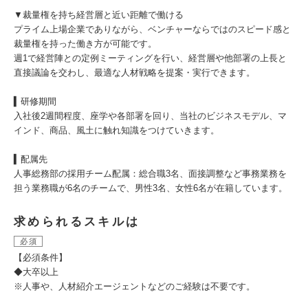
▼裁量権を持ち経営層と近い距離で働ける
プライム上場企業でありながら、ベンチャーならではのスピード感と
裁量権を持った働き方が可能です。
週1で経営陣との定例ミーティングを行い、経営層や他部署の上長と
直接議論を交わし、最適な人材戦略を提案・実行できます。
▍研修期間
入社後2週間程度、座学や各部署を回り、当社のビジネスモデル、マ
インド、商品、風土に触れ知識をつけていきます。
▍配属先
人事総務部の採用チーム配属：総合職3名、面接調整など事務業務を
担う業務職が6名のチームで、男性3名、女性6名が在籍しています。
求められるスキルは
必須
【必須条件】
◆大卒以上
※人事や、人材紹介エージェントなどのご経験は不要です。