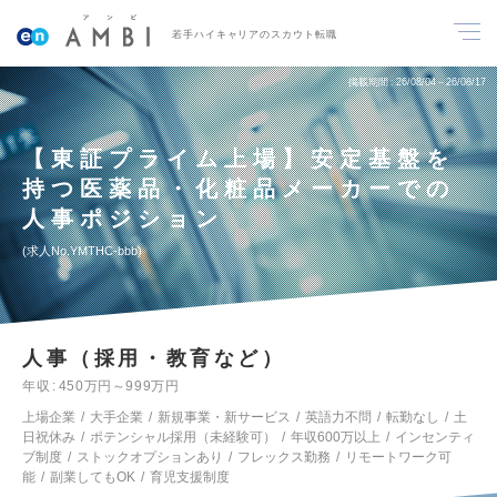
若手ハイキャリアのスカウト転職
掲載期間
26/08/04～26/08/17
【東証プライム上場】安定基盤を
持つ医薬品・化粧品メーカーでの
人事ポジション
求人No.YMTHC-bbb
人事（採用・教育など）
年収
450万円～999万円
上場企業
大手企業
新規事業・新サービス
英語力不問
転勤なし
土
日祝休み
ポテンシャル採用（未経験可）
年収600万以上
インセンティ
ブ制度
ストックオプションあり
フレックス勤務
リモートワーク可
能
副業してもOK
育児支援制度