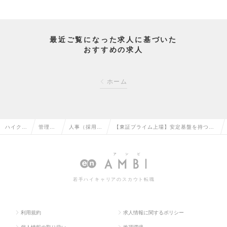
最近ご覧になった求人に基づいた
おすすめの求人
ホーム
ハイクラ
管理部
人事（採用・
【東証プライム上場】安定基盤を持つ医
ス求人T
門系の
教育など）の
薬品・化粧品メーカーでの人事ポジショ
OP
転職
転職
ンの求人情報
若手ハイキャリアのスカウト転職
利用規約
求人情報に関するポリシー