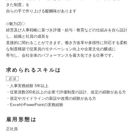
きた制度」を
自らの手で作り上げる醍醐味があります
◇魅力(2)◇
経営及び人事戦略に基づき評価・給与・教育などの仕組みを自ら設計
し、組織と社員の成長を
直接的に関わることができます。働き方改革や多様性に対応する柔軟
な制度構築で従業員のモチベーション向上や企業文化の醸成に
寄与し、会社全体のパフォーマンスを最大化できる仕事です。
求められるスキルは
必須
・人事実務経験 5年以上
・従業員数200名以上の企業で評価制度の設計、改定の経験がある方
・規定やガイドラインの新設や改廃の経験がある方
・ExcelやPowerPointの実務経験
雇用形態は
正社員