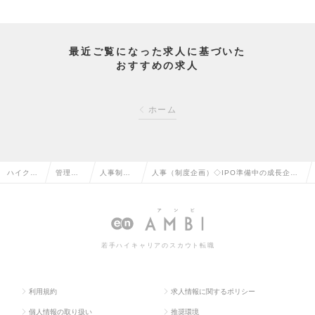
最近ご覧になった求人に基づいた
おすすめの求人
ホーム
ハイクラ
管理部
人事制
人事（制度企画）◇IPO準備中の成長企業
ス求人T
門系の
度・企画
／組織づくりに携わる／土日祝休み◇の求
OP
転職
の転職
人情報
若手ハイキャリアのスカウト転職
利用規約
求人情報に関するポリシー
個人情報の取り扱い
推奨環境