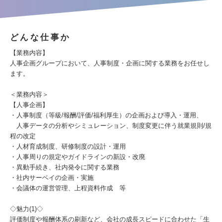
どんな仕事か
【業務内容】
人事企画グループにおいて、人事制度・企画に関する業務をお任せし
ます。
＜業務内容＞
【人事企画】
・人事制度（等級/報酬/評価/福利厚生）の企画および導入・運用、
人事データの分析やシミュレーション、制度変更に伴う就業規則/規
程の改定
・人材育成制度、研修制度の設計・運用
・人事周りの規定やガイドラインの新設・改廃
・異動手続き、社内発令に関する業務
・社内サーベイの企画・実施
・会議体の運営管理、上程資料作成 等
◇魅力(1)◇
評価制度や報酬体系の刷新など、会社の成長スピードに合わせた「生