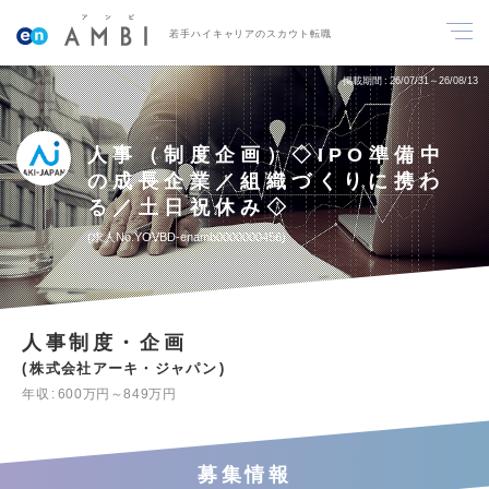
若手ハイキャリアのスカウト転職
掲載期間
26/07/31～26/08/13
人事（制度企画）◇IPO準備中
の成長企業／組織づくりに携わ
る／土日祝休み◇
求人No.YOVBD-enamb0000000456
人事制度・企画
株式会社アーキ・ジャパン
年収
600万円～849万円
募集情報