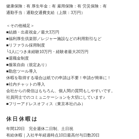
健康保険：有 厚生年⾦：有 雇⽤保険：有 労災保険：有
通勤手当：通勤交通費支給（上限：3万円）
＜その他補足＞
■結婚・出産祝金／最大3万円
■福利厚生倶楽部／レジャー施設などの利用割引など
■リファラル採用制度
└1人につき未経験10万円・経験者最大20万円
■退職金制度
■服装自由（規定あり）
■勤怠ツール導入
休暇を取得する場合は紙での申請は不要！申請が簡単に！
■社内チャットの導入
会社からの発信はもちろん、個人間の質問もしやすいです。
社員同士でのコミュニケーションを大切にしています♪
■フリーアドレスオフィス（東京本社のみ）
休日休暇は
年間120日 完全週休二日制、土日祝
有給休暇｜入社半年経過時点10日最高付与日数20日