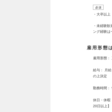
必須
・大卒以上
・未経験歓
ング経験は
雇用形態
雇用形態：
給与： 月給 
の上決定
勤務時間： 9
休日・休暇
20日以上】