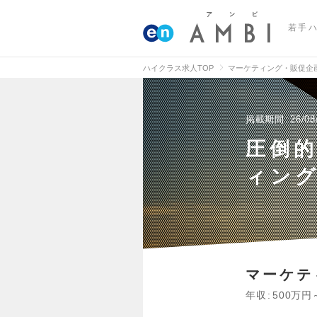
若手
ハイクラス求人TOP
マーケティング・販促企
掲載期間
26/08
圧倒的
ィン
マーケテ
年収
500万円