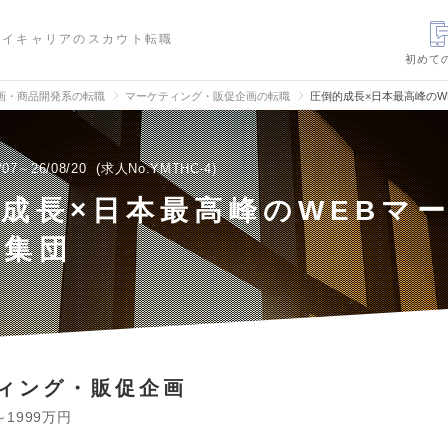
ハイキャリアのスカウト転職
初めて
画・商品開発系の転職
マーケティング・販促企画の転職
圧倒的成長×日本最高峰のW
/07～26/08/20
求人No.YMTHC-4
成長×日本最高峰のWEBマ
グ集団
ィング・販促企画
～1999万円