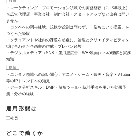
必須
・マーケティング・プロモーション領域での実務経験（2～3年以上）
※広告代理店・事業会社・制作会社・スタートアップなど出身は問い
ません
・コンペへの関与経験、規模や役割は問わず、「勝ちにいく提案」を
つくった経験
・クライアントや社内の課題を起点に、論理とクリエイティビティを
掛け合わせた企画書の作成・プレゼン経験
・デジタルメディア（SNS・運用型広告・WEB動画）への理解と実務
知識
歓迎
・エンタメ領域への深い関心：アニメ・ゲーム・映画・音楽・VTuber
等のIPトレンドへの知見
・データ分析スキル：DMP・解析ツール・統計手法を用いた効果予
測・分析の経験
雇用形態は
正社員
どこで働くか