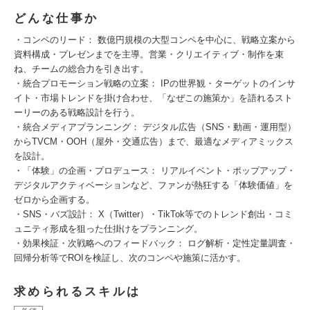
どんな仕事か
・コンペのリード： 数億円規模の大型コンペを中心に、戦略立案から
資料構成・プレゼンまでを主導。営業・クリエイティブ・制作を束
ね、チームの総合力を引き出す。
・統合プロモーション戦略の立案： IPの世界観・ターゲットのインサ
イト・市場トレンドを掛け合わせ、「なぜこの施策か」を語れるスト
ーリーのある戦略設計を行う。
・統合メディアプランニング： デジタル広告（SNS・動画・運用型）
からTVCM・OOH（屋外・交通広告）まで、最適なメディアミックス
を設計。
・「体験」の企画・プロデュース： リアルイベント・ポップアップ・
デジタルアクティベーションなど、ファンが熱狂する「体験価値」を
ゼロから企画する。
・SNS・バズ設計： X（Twitter）・TikTok等でのトレンド創出・コミ
ュニティ形成を狙った仕掛けをプランニング。
・効果検証・次戦略へのフィードバック： ログ解析・定性定量調査・
回帰分析等でROIを検証し、次のコンペや施策に活かす。
求められるスキルは