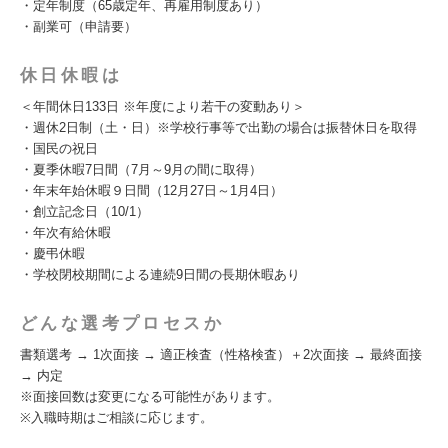
・定年制度（65歳定年、再雇用制度あり）
・副業可（申請要）
休日休暇は
＜年間休日133日 ※年度により若干の変動あり＞
・週休2日制（土・日）※学校行事等で出勤の場合は振替休日を取得
・国民の祝日
・夏季休暇7日間（7月～9月の間に取得）
・年末年始休暇９日間（12月27日～1月4日）
・創立記念日（10/1）
・年次有給休暇
・慶弔休暇
・学校閉校期間による連続9日間の長期休暇あり
どんな選考プロセスか
書類選考 → 1次面接 → 適正検査（性格検査）＋2次面接 → 最終面接
→ 内定
※面接回数は変更になる可能性があります。
※入職時期はご相談に応じます。