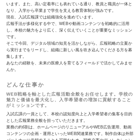
います。また、高い定着率にも表れている通り、教員と職員が一体と
なり、入学から卒業まで学生を支える教育体制が強みです。
現在、入試広報課では組織強化を進めています。
広報手法が多様化する中で、WEBや動画コンテンツを戦略的に活用
し、本校の魅力をより広く、深く伝えていくことが重要なミッション
です。
そこで今回、デジタル領域の知見を活かしながら、広報戦略の立案か
ら実行までをリードし、組織に新しい風を吹き込んでくださる方を募
集します。
あなたの経験を、未来の医療人を育てるフィールドで活かしてみませ
んか。
どんな仕事か
WEB戦略を軸とした広報活動全般をお任せします。学校の
魅力と価値を最大化し、入学希望者の増加に貢献すること
がミッションです。
入試広課の一員として、本校の認知度向上と入学希望者の集客を目的
とした広報業務全般を担っていただきます。
業務の約6割は、ホームページのリニューアルやWEB広告運用、動画
コンテンツの企画・運用といったWEB関連業務です。制作自体は外部