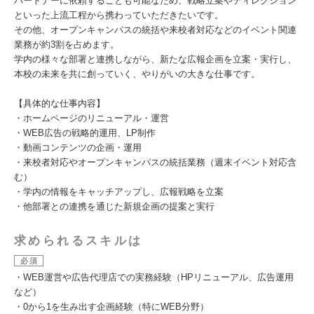
パートナーに依頼することも可能なため、戦略立案やディレクション
といった上流工程から携わっていただきたいです。
その他、オープンキャンパスの統括や来校者対応などのイベント関連
業務が約3割を占めます。
学内の様々な部署と連携しながら、新たな広報企画を立案・実行し、
本校の未来を共に創っていく、やりがいの大きな仕事です。
【具体的な仕事内容】
・ホームページのリニューアル・運営
・WEB広告の戦略的運用、LP制作
・動画コンテンツの企画・運用
・来校者対応やオープンキャンパスの統括業務（週末イベント対応含
む）
・学内の情報をキャッチアップし、広報戦略を立案
・他部署との連携を通じた新規企画の提案と実行
求められるスキルは
必須
・WEB運営や広告代理店での実務経験（HPリニューアル、広告運用
など）
・0から1を生み出す企画経験（特にWEB分野）