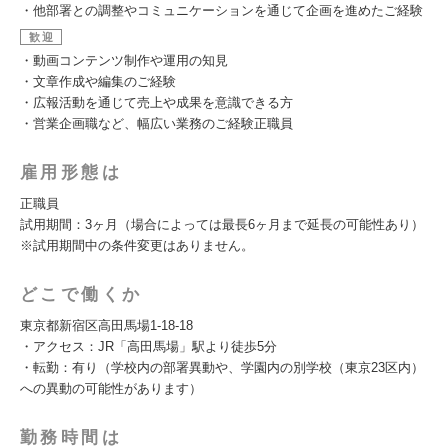
・他部署との調整やコミュニケーションを通じて企画を進めたご経験
歓迎
・動画コンテンツ制作や運用の知見
・文章作成や編集のご経験
・広報活動を通じて売上や成果を意識できる方
・営業企画職など、幅広い業務のご経験正職員
雇用形態は
正職員
試用期間：3ヶ月（場合によっては最長6ヶ月まで延長の可能性あり）
※試用期間中の条件変更はありません。
どこで働くか
東京都新宿区高田馬場1-18-18
・アクセス：JR「高田馬場」駅より徒歩5分
・転勤：有り（学校内の部署異動や、学園内の別学校（東京23区内）
への異動の可能性があります）
勤務時間は