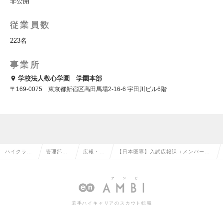
非公開
従業員数
223名
事業所
学校法人敬心学園 学園本部
〒169-0075 東京都新宿区高田馬場2-16-6 宇田川ビル6階
ハイクラス
管理部門
広報・IR
【日本医専】入試広報課（メンバー～
求人TOP
系の転職
の転職
係長候補）募集の求人情報
若手ハイキャリアのスカウト転職