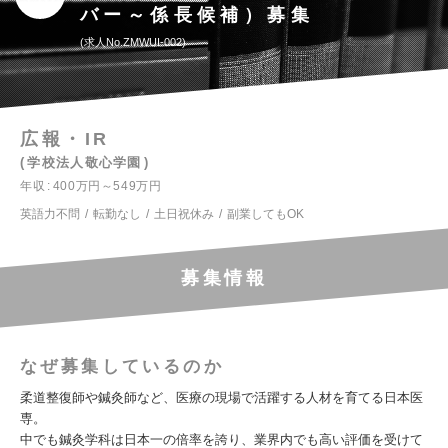
バー～係長候補）募集
求人No.ZMWUI-002
広報・IR
学校法人敬心学園
年収
400万円～549万円
英語力不問
転勤なし
土日祝休み
副業してもOK
募集情報
なぜ募集しているのか
柔道整復師や鍼灸師など、医療の現場で活躍する人材を育てる日本医
専。
中でも鍼灸学科は日本一の倍率を誇り、業界内でも高い評価を受けて