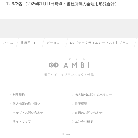
12,673名 （2025年11月1日時点・当社所属の全雇用形態合計）
ハイク
技術系（I
データサ
ES【データサイエンティスト】プライ
ラス求
T・Web・
イエンテ
ム外販SI部門／AI利活用のデータサイエ
人TOP
通信系）の
ィストの
ンティスト／Mgrクラスの求人情報
転職
転職
若手ハイキャリアのスカウト転職
利用規約
求人情報に関するポリシー
個人情報の取り扱い
推奨環境
ヘルプ・お問い合わせ
参画のお問い合わせ
サイトマップ
エン会社概要
©
en Inc.