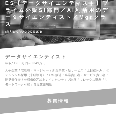
ES【データサイエンティスト】プ
ライム外販SI部門／AI利活用のデ
ータサイエンティスト／Mgrクラ
ス
求人No.GRAND-260331KN
データサイエンティスト
年収
1200万円～1349万円
大手企業
管理職・マネジャー
新規事業・新サービス
土日祝休み
ポ
テンシャル採用（未経験可）
CxO候補
事業責任者
サービス責任者
開発責任者
年収600万以上
インセンティブ制度
フレックス勤務
リ
モートワーク可能
育児支援制度
募集情報