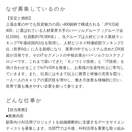
なぜ募集しているのか
【安定と挑戦】
上場企業の中でも投資魅力の高い400銘柄で構成される「JPX日経
400」に選ばれている人材業界大手のパーソルグループ（グループ会
社159社、社員数約78,000名）。当グループは人材ビジネス業績ラン
キング7年連続国内1位を取得し、人材ビジネス時価総額ランキング2
位（世界6位）に入る規模になり、業界の中でもシステム含めたDX投
資が活発です。そのITセグメントの中核企業がパーソルクロステクノ
ロジーです。これまで築いてきた「モノづくり技術」と「IT技術」を
掛け合わせることでIoTやDXを推進し、お客様の生産性向上に寄与し
ていきます。また、社員には今まで以上に教育と研修の充実を図り、
一人一人のキャリアの選択肢を増やし、働き方改善を積極的に行い、
世界で最も働きやすい企業を創って参ります。
どんな仕事か
【担当業務】
■業務内容
顧客向けAI活用プロジェクトを組織横断的に支援するデータサイエン
ティストを募集します。当部門では今後、AI利活用を重要な取り組み