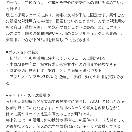
の一つとして位置づけ、生成AIを中心に実案件への適用を進めていく
方針です。
現在は探索フェーズにあり、特定の技術や手法に固定せず、案件ごと
に最適なAI活用方法を検討・提案していただきます。まずはAI活用の
相談窓口・壁打ち役として既存プロジェクトに参画、またはプリセー
ルスにて、顧客の業務理解やAI活用のコンサルティングから参画し、
実運用につながるAI活用を推進していただきます。
■ポジションの魅力
・部門としてAI利活用に注力していくフェーズに関われる
・生成AIを中心に、探索段階から実案件への適用まで経験できる
・特定技術に縛られず、案件ごとに最適解を選択できる
・アプリ／インフラ／UX/UIと協働し、実務に効くAI活用を実践でき
る
■キャリアパス・成長環境
入社後は組織横断的な立場で複数案件に関与し、AI活用の起点となる
役割を担っていただきます。AI活用パターンや知見を蓄積しながら、
徐々に案件リードの比重を高めることが可能です。
将来的には、AI活用方針の検討や標準化、AI案件のリード人材として
の役割拡大など、個人の志向や成長に応じたキャリア形成ができま