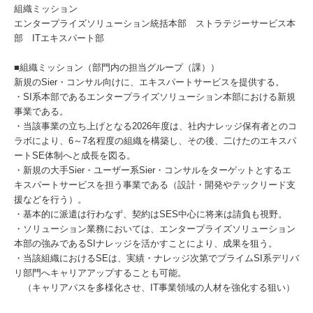
組織ミッション
エンタープライズソリューション統括本部 ストラテジーサービス本
部 ITエキスパート部
■組織ミッション（部門内の担当グループ（課））
新規のSier・コンサル向けに、エキスパートサービスを提供する。
・SI系本部であるエンタープライズソリューション本部における新規
事業である。
・当該事業の立ち上げとなる2026年度は、社内ナレッジ保有者とのコ
ラボにより、6～7名程度の組織を構築し、その後、二けたのエキスパ
ートSE体制へと成長を図る。
・新規の大手Sier・ユーザー系Sier・コンサルをターゲットとするエ
キスパートサービスを担う事業である（設計・開発やテックリード支
援などを行う）。
・基本的に派遣は行わなず、契約はSES中心に将来は請負も視野。
・ソリューション業務においては、エンタープライズソリューション
本部の強みであるSIナレッジを活かすことにより、成果を狙う。
・当該組織におけるSEは、実績・ナレッジ次第でプライムSI系デリバ
リ部門へキャリアアップすることも可能。
（キャリアパスを多様化させ、IT事業領域の人材を強化する狙い）