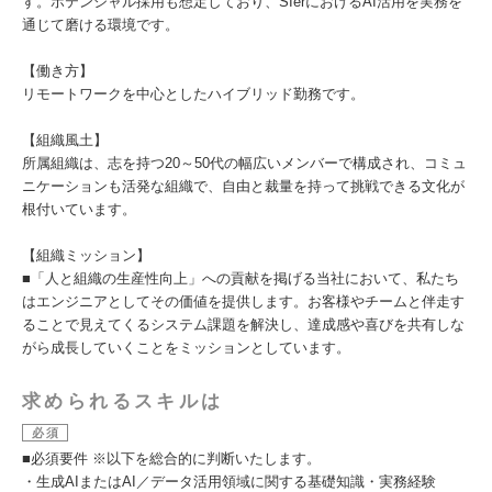
す。ポテンシャル採用も想定しており、SIerにおけるAI活用を実務を
通じて磨ける環境です。
【働き方】
リモートワークを中心としたハイブリッド勤務です。
【組織風土】
所属組織は、志を持つ20～50代の幅広いメンバーで構成され、コミュ
ニケーションも活発な組織で、自由と裁量を持って挑戦できる文化が
根付いています。
【組織ミッション】
■「人と組織の生産性向上」への貢献を掲げる当社において、私たち
はエンジニアとしてその価値を提供します。お客様やチームと伴走す
ることで見えてくるシステム課題を解決し、達成感や喜びを共有しな
がら成長していくことをミッションとしています。
求められるスキルは
必須
■必須要件 ※以下を総合的に判断いたします。
・生成AIまたはAI／データ活用領域に関する基礎知識・実務経験