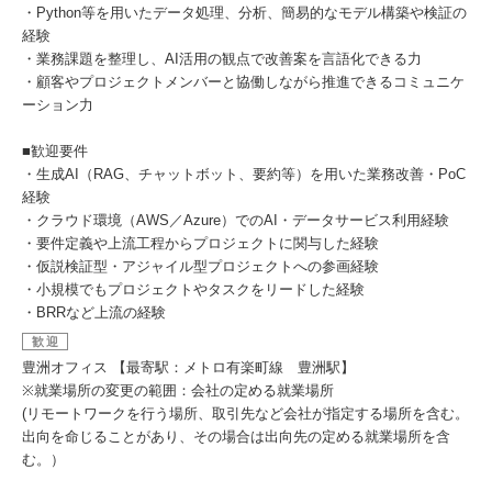
・Python等を用いたデータ処理、分析、簡易的なモデル構築や検証の
経験
・業務課題を整理し、AI活用の観点で改善案を言語化できる力
・顧客やプロジェクトメンバーと協働しながら推進できるコミュニケ
ーション力
■歓迎要件
・生成AI（RAG、チャットボット、要約等）を用いた業務改善・PoC
経験
・クラウド環境（AWS／Azure）でのAI・データサービス利用経験
・要件定義や上流工程からプロジェクトに関与した経験
・仮説検証型・アジャイル型プロジェクトへの参画経験
・小規模でもプロジェクトやタスクをリードした経験
・BRRなど上流の経験
歓迎
豊洲オフィス 【最寄駅：メトロ有楽町線 豊洲駅】
※就業場所の変更の範囲：会社の定める就業場所
(リモートワークを行う場所、取引先など会社が指定する場所を含む。
出向を命じることがあり、その場合は出向先の定める就業場所を含
む。）