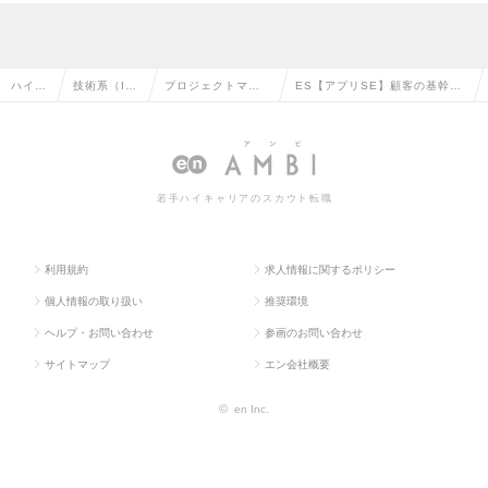
ハイク
技術系（I
プロジェクトマネ
ES【アプリSE】顧客の基幹シ
ラス求
T・Web・
ージャー（Web・
ステムのミドル・アプリ開発を
人TOP
通信系）の
オープン系）の転
担うSE【東京】の求人情報
転職
職
若手ハイキャリアのスカウト転職
利用規約
求人情報に関するポリシー
個人情報の取り扱い
推奨環境
ヘルプ・お問い合わせ
参画のお問い合わせ
サイトマップ
エン会社概要
©
en Inc.