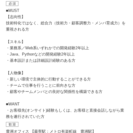
必須
■MUST
【志向性】
技術特化ではなく、総合力（技術力・顧客調整力・メンバ育成力）を
重視される方
【スキル】
・業務系／Web系いずれかでの開発経験2年以上
・Java、Pythonなどの開発経験2年以上
・基本設計または詳細設計経験のある方
【人物像】
・新しい環境で主体的に行動することができる方
・チームで仕事を行うことに前向きな方
・顧客やチームメンバとの良好な関係性を構築できる方
■WANT
・お客様先(オンサイト)経験もしくは、お客様と直接会話しながら業
務を遂行されていた方
歓迎
豊洲オフィス 【最寄駅：メトロ有楽町線 豊洲駅】