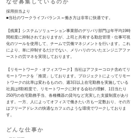
なぜ募集しているのか
採用担当より
■当社のワークライフバランス＝働き方は非常に快適です。
【残業】システムソリューション事業部のデリバリ部門は年平均19時
間程度に抑制されておりますが、上司と共有する勤怠管理・仕事可視
化のツールを使用して、チームで労働マネジメントを行います。これ
により、単に抑制するだけでない、メリハリのついたエンジニアファ
ーストの労マネを実現しております。
【リモートワーク・オフィスワーク】当社はアフターコロナ含めてリ
モートワークを「推奨」しております。プロジェクトによってリモー
トワークの比率は変わるものの、週3日以上在宅勤務を実施している
社員は8割程度で、リモートワークに対する会社の理解、1日当たり
250円の在宅勤務手当、各種機器の貸与など充実した支援制度があり
ます。一方、人によってオフィスで働きたい方も一定数おり、その方
はフリーアドレスの快適なカフェのような環境でワークしておりま
す。
どんな仕事か