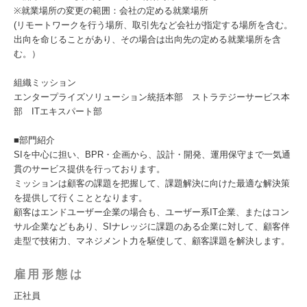
※就業場所の変更の範囲：会社の定める就業場所
(リモートワークを行う場所、取引先など会社が指定する場所を含む。
出向を命じることがあり、その場合は出向先の定める就業場所を含
む。）
組織ミッション
エンタープライズソリューション統括本部 ストラテジーサービス本
部 ITエキスパート部
■部門紹介
SIを中心に担い、BPR・企画から、設計・開発、運用保守まで一気通
貫のサービス提供を行っております。
ミッションは顧客の課題を把握して、課題解決に向けた最適な解決策
を提供して行くこととなります。
顧客はエンドユーザー企業の場合も、ユーザー系IT企業、またはコン
サル企業などもあり、SIナレッジに課題のある企業に対して、顧客伴
走型で技術力、マネジメント力を駆使して、顧客課題を解決します。
雇用形態は
正社員