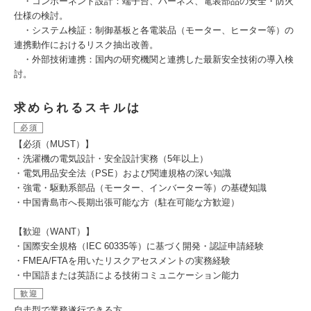
・コンポーネント設計：端子台、ハーネス、電装部品の安全・防火
仕様の検討。
・システム検証：制御基板と各電装品（モーター、ヒーター等）の
連携動作におけるリスク抽出改善。
・外部技術連携：国内の研究機関と連携した最新安全技術の導入検
討。
求められるスキルは
必須
【必須（MUST）】
・洗濯機の電気設計・安全設計実務（5年以上）
・電気用品安全法（PSE）および関連規格の深い知識
・強電・駆動系部品（モーター、インバーター等）の基礎知識
・中国青島市へ長期出張可能な方（駐在可能な方歓迎）
【歓迎（WANT）】
・国際安全規格（IEC 60335等）に基づく開発・認証申請経験
・FMEA/FTAを用いたリスクアセスメントの実務経験
・中国語または英語による技術コミュニケーション能力
歓迎
自走型で業務遂行できる方