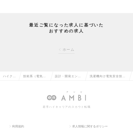
最近ご覧になった求人に基づいた
おすすめの求人
ホーム
ハイクラ
技術系（電気・
設計・開発エンジ
洗濯機向け電気安全技術
ス求人T
電子・半導体）
ニア（電子回路）
研究スペシャリストの求
OP
の転職
の転職
人情報
若手ハイキャリアのスカウト転職
利用規約
求人情報に関するポリシー