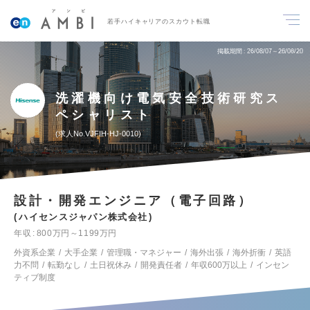
若手ハイキャリアのスカウト転職
掲載期間
26/08/07～26/08/20
洗濯機向け電気安全技術研究ス
ペシャリスト
求人No.VJFIH-HJ-0010
設計・開発エンジニア（電子回路）
ハイセンスジャパン株式会社
年収
800万円～1199万円
外資系企業
大手企業
管理職・マネジャー
海外出張
海外折衝
英語
力不問
転勤なし
土日祝休み
開発責任者
年収600万以上
インセン
ティブ制度