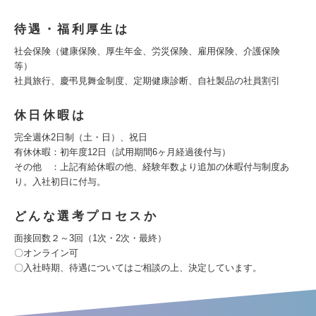
待遇・福利厚生は
社会保険（健康保険、厚生年金、労災保険、雇用保険、介護保険
等）
社員旅行、慶弔見舞金制度、定期健康診断、自社製品の社員割引
休日休暇は
完全週休2日制（土・日）、祝日
有休休暇：初年度12日（試用期間6ヶ月経過後付与）
その他 ：上記有給休暇の他、経験年数より追加の休暇付与制度あ
り。入社初日に付与。
どんな選考プロセスか
面接回数２～3回（1次・2次・最終）
〇オンライン可
〇入社時期、待遇についてはご相談の上、決定しています。