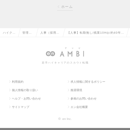
ホーム
ハイクラ
管理部
人事（採用・
【人事】転勤無し/残業10H◎/約40年黒
ス求人T
門系の
教育など）の
字の安定企業/健康経営優良法人認定の
OP
転職
転職
求人情報
若手ハイキャリアのスカウト転職
利用規約
求人情報に関するポリシー
個人情報の取り扱い
推奨環境
ヘルプ・お問い合わせ
参画のお問い合わせ
サイトマップ
エン会社概要
©
en Inc.