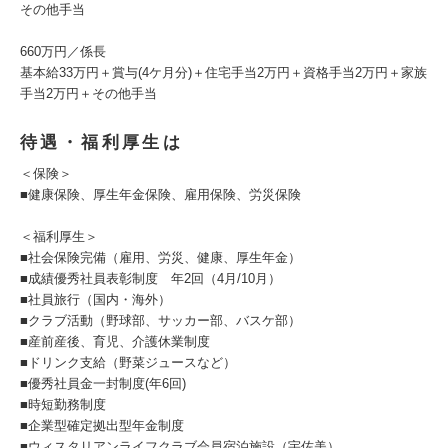
その他手当
660万円／係長
基本給33万円＋賞与(4ケ月分)＋住宅手当2万円＋資格手当2万円＋家族
手当2万円＋その他手当
待遇・福利厚生は
＜保険＞
■健康保険、厚生年金保険、雇用保険、労災保険
＜福利厚生＞
■社会保険完備（雇用、労災、健康、厚生年金）
■成績優秀社員表彰制度 年2回（4月/10月）
■社員旅行（国内・海外）
■クラブ活動（野球部、サッカー部、バスケ部）
■産前産後、育児、介護休業制度
■ドリンク支給（野菜ジュースなど）
■優秀社員金一封制度(年6回)
■時短勤務制度
■企業型確定拠出型年金制度
■ウィスタリアンライフクラブ会員宿泊施設（宇佐美）