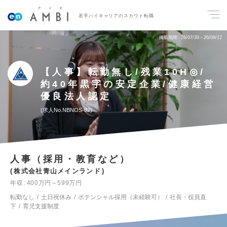
若手ハイキャリアのスカウト転職
掲載期間
26/07/30～26/08/12
【人事】転勤無し/残業10H◎/
約40年黒字の安定企業/健康経営
優良法人認定
求人No.NBNOS-02
人事（採用・教育など）
株式会社青山メインランド
年収
400万円～599万円
転勤なし
土日祝休み
ポテンシャル採用（未経験可）
社長・役員直
下
育児支援制度