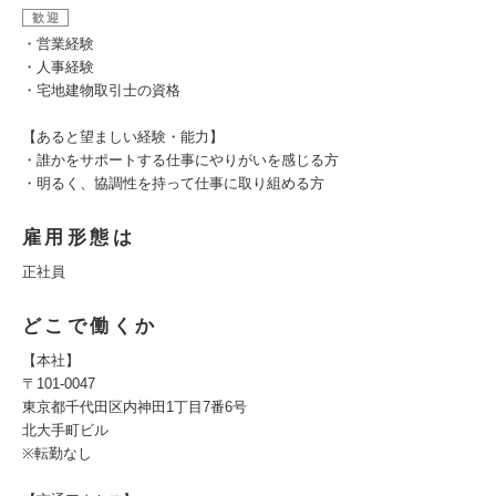
歓迎
・営業経験
・人事経験
・宅地建物取引士の資格
【あると望ましい経験・能力】
・誰かをサポートする仕事にやりがいを感じる⽅
・明るく、協調性を持って仕事に取り組める方
雇用形態は
正社員
どこで働くか
【本社】
〒101-0047
東京都千代田区内神田1丁目7番6号
北大手町ビル
※転勤なし