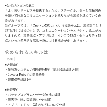
■当ポジションの魅力
「より良いサービスを提供する」ため、ステークホルダーと信頼関係
を築いて円滑なコミュニケーションを取りながら業務を進めていく必
要があります。
当グループでは、「One PERSOL」という標語を元に、業務部門とIT
部門が同じ目標のもとで、コミュニケーションをとりやすい風土があ
りますので、業務観点・アプリ観点・インフラ観点・セキュリティ観
点といった多角的な感覚を身につける機会が多々あります。
求められるスキルは
必須
■必須条件
・業務系システムの開発経験5年（基本設計経験必須）
・Java or Rubyでの開発経験
・運用保守経験1年
■歓迎要件
・バッチプログラムやデータ連携の経験
・障害発生時の問題切り分け対応
・アプリ、ミドル、OSそれぞれのログ分析