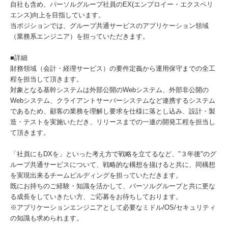
自社も含め、パーソルグループ社員のEX(エンプロイー・エクスペリ
エンス)向上を目指しています。
当ポジションでは、グループ共通サービスのアプリケーション領域
（業務系エンジニア）を担っていただきます。
■詳細
財務領域（会計・経理サービス）の要件定義から運用保守までの全工
程を担当して頂きます。
対象となる基幹システムは外部公開のWebシステム、外部非公開の
Webシステム、クライアントサーバーシステムなど連携するシステム
であるため、顧客の業務を理解し要求を仕様に落とし込み、設計・製
造・テストを実施いただき、リリースまでの一連の開発工程を担当し
て頂きます。
「社員にもDXを」といった考え方で戦略を立てるなど、"３年後"のグ
ループ共通サービスについて、戦略的な構想を描けると共に、同構想
を実現出来るチームビルディングを担っていただきます。
既にお持ちのご経験・知識を活かして、パーソルグループと共に更な
る成長をしていきたい方、ご応募をお待ちしております。
※アプリケーションエンジニアとして必要なミドル/OS/セキュリティ
の知識も求められます。