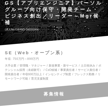
GS【アプリエンジニア】パーソル
グループ向け保守・開発チーム・
ビジネス創出／リーダー～Mgr候
補
求人No.GRAND-260331KN
SE（Web・オープン系）
年収
750万円～899万円
大手企業
管理職・マネジャー
新規事業・新サービス
土日祝休み
ポ
テンシャル採用（未経験可）
CxO候補
事業責任者
サービス責任者
開発責任者
年収600万以上
インセンティブ制度
フレックス勤務
リ
モートワーク可能
育児支援制度
募集情報