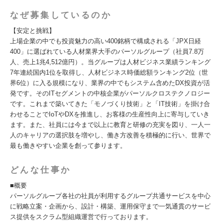
なぜ募集しているのか
【安定と挑戦】
上場企業の中でも投資魅力の高い400銘柄で構成される「JPX日経
400」に選ばれている人材業界大手のパーソルグループ（社員7.8万
人、売上1兆4,512億円）。当グループは人材ビジネス業績ランキング
7年連続国内1位を取得し、人材ビジネス時価総額ランキング2位（世
界6位）に入る規模になり、業界の中でもシステム含めたDX投資が活
発です。そのITセグメントの中核企業がパーソルクロステクノロジー
です。これまで築いてきた「モノづくり技術」と「IT技術」を掛け合
わせることでIoTやDXを推進し、お客様の生産性向上に寄与していき
ます。また、社員には今まで以上に教育と研修の充実を図り、一人一
人のキャリアの選択肢を増やし、働き方改善を積極的に行い、世界で
最も働きやすい企業を創って参ります。
どんな仕事か
■概要
パーソルグループ各社の社員が利用するグループ共通サービスを中心
に戦略立案・企画から、設計・構築、運用保守まで一気通貫のサービ
ス提供をスクラム型組織運営で行っております。