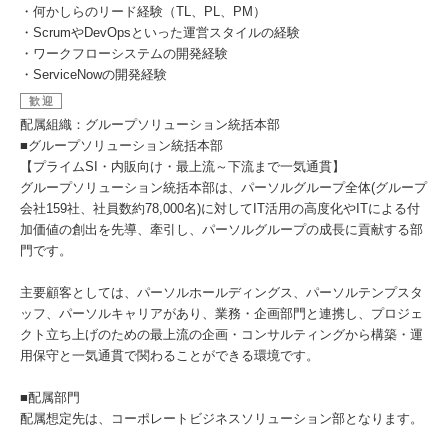
・何かしらのリード経験（TL、PL、PM）
・ScrumやDevOpsといった運営スタイルの経験
・ワークフローシステムの開発経験
・ServiceNowの開発経験
歓迎
配属組織：グループソリューション統括本部
■グループソリューション統括本部
【プライムSI・内販向け・最上流～下流まで一気通貫】
グループソリューション統括本部は、パーソルグループ全体(グループ
会社159社、社員数約78,000名)に対してIT活用の高度化やITによる付
加価値の創出を先導、牽引し、パーソルグループの成長に貢献する部
門です。
主要顧客としては、パーソルホールディングス、パーソルテンプスタ
ッフ、パーソルキャリアがあり、業務・企画部門と連携し、プロジェ
クト立ち上げのための最上流の企画・コンサルティングから構築・運
用保守と一気通貫で関わることができる環境です。
■配属部門
配属想定先は、コーポレートビジネスソリューション部となります。