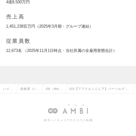
4億9,500万円
売上高
1,451,238百万円（2025年3月期・グループ連結）
従業員数
12,673名 （2025年11月1日時点・当社所属の全雇用形態合計）
ハイク
技術系（I
SE（We
GS【アプリエンジニア】パーソルグル
ラス求
T・Web・
b・オープ
ープ向け保守・開発チーム・ビジネス創
人TOP
通信系）の
ン系）の転
出／リーダー～Mgr候補の求人情報
転職
職
若手ハイキャリアのスカウト転職