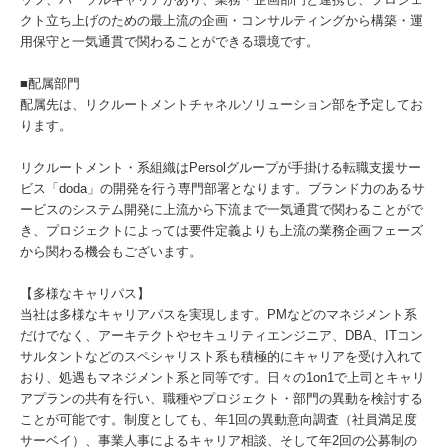
クト立ち上げのための最上流の企画・コンサルティングから構築・運
用保守と一気通貫で関わることができる環境です。
■配属部門
配属先は、リクルートメントチャネルソリューション部を予定してお
ります。
リクルートメント・系組織はPersolグループが手掛ける転職支援サー
ビス「doda」の開発を行う専門部署となります。ブランド力のあるサ
ービスのシステム開発に上流から下流まで一気通貫で関わることがで
き、プロジェクトによっては要件定義よりも上流の業務企画フェーズ
から関わる機会もございます。
【多様なキャリパス】
当社は多様なキャリアパスを実現します。PMなどのマネジメント系
だけでなく、アーキテクトやセキュリティエンジニア、DBA、ITコン
サルタントなどのスペシャリスト系も積極的にキャリアを受け入れて
おり、処遇もマネジメント系と同等です。日々の1on1で上司とキャリ
アプランの共有を行い、職種やプロジェクト・部門の異動を検討する
ことが可能です。制度としても、年1回の異動意向調査（社員満足度
サーベイ）、事業人事によるキャリア相談、そして年2回の公募制の