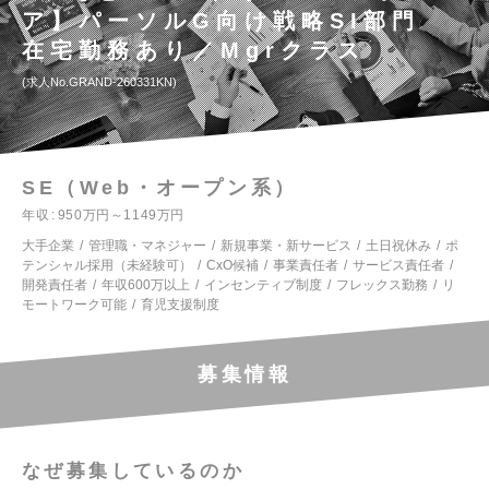
ア】パーソルG向け戦略SI部門
在宅勤務あり／Mgrクラス
求人No.GRAND-260331KN
SE（Web・オープン系）
年収
950万円～1149万円
大手企業
管理職・マネジャー
新規事業・新サービス
土日祝休み
ポ
テンシャル採用（未経験可）
CxO候補
事業責任者
サービス責任者
開発責任者
年収600万以上
インセンティブ制度
フレックス勤務
リ
モートワーク可能
育児支援制度
募集情報
なぜ募集しているのか