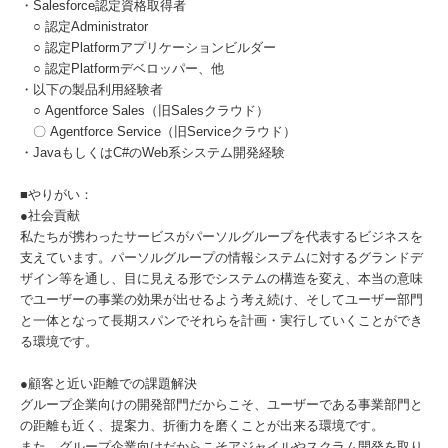
・Salesforce認定資格取得者​
○ 認定Administrator​
○ 認定Platformアプリケーションビルダー​
○ 認定Platformデベロッパー、他​
・以下の製品利用経験者​
○ Agentforce Sales（旧Salesクラウド）​
〇 Agentforce Service（旧Serviceクラウド）​
・JavaもしくはC#のWeb系システム開発経験
■やりがい：​
●社会貢献
私たちが携わったサービスがパーソルグループを代表するビジネスを
支えています。パーソルグループの情報システムに対するグランドデ
ザイン等を通し、目に見える形でシステムの構造を変え、本当の意味
でユーザーの事業の効果が出せるよう考え続け、そしてユーザー部門
と一体となって長期スパンでそれらを計画・実行していくことができ
る環境です。​
●顧客と近い距離での課題解決​
グループ企業向けの開発部門だからこそ、ユーザーである事業部門と
の距離も近く、提案力、折衝力を磨くことが出来る環境です。​
また、グループ企業向けだからこそアジャイルやスクラム開発を取り