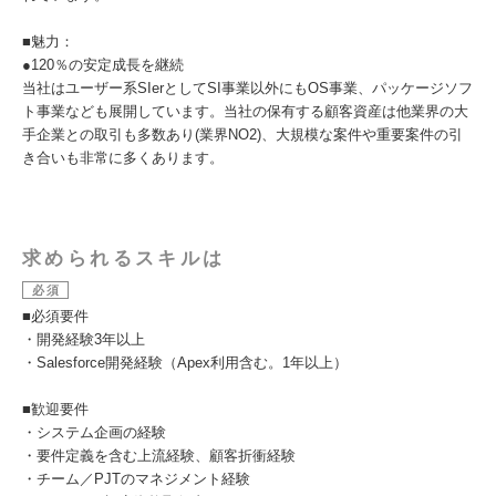
■魅力： ​
●120％の安定成長を継続
当社はユーザー系SIerとしてSI事業以外にもOS事業、パッケージソフ
ト事業なども展開しています。​当社の保有する顧客資産は他業界の大
手企業との取引も多数あり(業界NO2)、大規模な案件や重要案件の引
き合いも非常に多くあります。
求められるスキルは
必須
■必須要件
・開発経験3年以上
・Salesforce開発経験（Apex利用含む。1年以上）
■歓迎要件
・システム企画の経験​
・要件定義を含む上流経験、顧客折衝経験​
・チーム／PJTのマネジメント経験​