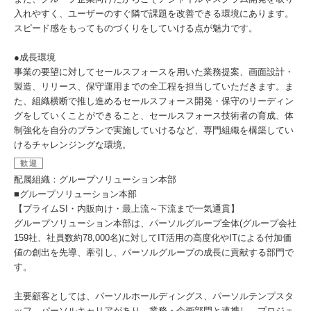
入れやすく、ユーザーのすぐ隣で課題を改善できる環境にあります。
スピード感をもってものづくりをしていける点が魅力です。​
●成長環境
事業の要望に対してセールスフォースを用いた業務提案、画面設計・
製造、リリース、保守運用までの全工程を担当していただきます。ま
た、組織横断で推し進めるセールスフォース開発・保守のリーディン
グをしていくことができること、セールスフォース技術者の育成、体
制強化を自分のプランで実施していけるなど、専門組織を構築してい
けるチャレンジングな環境。
歓迎
配属組織：グループソリューション本部
■グループソリューション本部
【プライムSI・内販向け・最上流～下流まで一気通貫】
グループソリューション本部は、パーソルグループ全体(グループ会社
159社、社員数約78,000名)に対してIT活用の高度化やITによる付加価
値の創出を先導、牽引し、パーソルグループの成長に貢献する部門で
す。
主要顧客としては、パーソルホールディングス、パーソルテンプスタ
ッフ、パーソルキャリアがあり、業務・企画部門と連携し、プロジェ