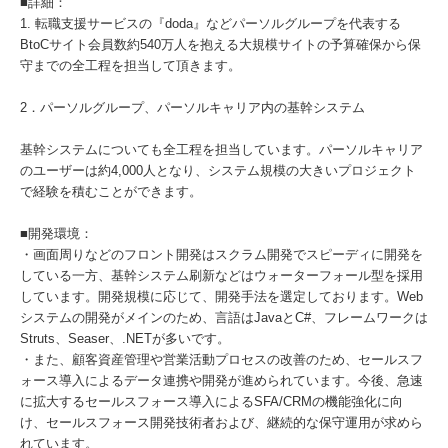
■詳細：​
1. 転職支援サービスの『doda』などパーソルグループを代表する
BtoCサイト会員数約540万人を抱える大規模サイトの予算確保から保
守までの全工程を担当して頂きます。​
2．パーソルグループ、パーソルキャリア内の基幹システム​
基幹システムについても全工程を担当しています。パーソルキャリア
のユーザーは約4,000人となり、システム規模の大きいプロジェクト
で経験を積むことができます。​
■開発環境：​
・画面周りなどのフロント開発はスクラム開発でスピーディに開発を
している一方、基幹システム刷新などはウォーターフォール型を採用
しています。開発規模に応じて、開発手法を選定しております。Web
システムの開発がメインのため、言語はJavaとC#、フレームワークは
Struts、Seaser、.NETが多いです。​
・また、顧客資産管理や営業活動プロセスの改善のため、セールスフ
ォース導入によるデータ連携や開発が進められています。今後、急速
に拡大するセールスフォース導入によるSFA/CRMの機能強化に向
け、セールスフォース開発技術者および、継続的な保守運用が求めら
れています。​