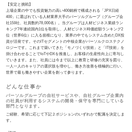
【安定と挑戦】
上場企業の中でも投資魅力の高い400銘柄で構成される「JPX日経
400」に選ばれている人材業界大手のパーソルグループ（グループ会
社159社、社員数約78,000名）。当グループは人材ビジネス業績ラン
キング7年連続国内1位を取得し、人材ビジネス時価総額ランキング2
位（世界6位）に入る規模になり、業界の中でもシステム含めたDX投
資が活発です。そのITセグメントの中核企業がパーソルクロステクノ
ロジーです。これまで築いてきた「モノづくり技術」と「IT技術」を
掛け合わせることでIoTやDXを推進し、お客様の生産性向上に寄与し
ていきます。また、社員には今まで以上に教育と研修の充実を図り、
一人一人のキャリアの選択肢を増やし、働き方改善を積極的に行い、
世界で最も働きやすい企業を創って参ります。
どんな仕事か
パーソルグループの自社サービスや、自社グループ企業内
の社員が利用するシステムの開発・保守を専門にしている
部門となります。​
ご経験、希望に応じて下記２ポジションのいずれかで配属を決定しま
す。​