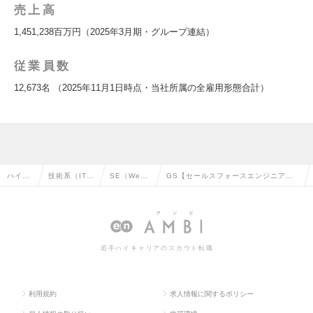
売上高
1,451,238百万円（2025年3月期・グループ連結）
従業員数
12,673名 （2025年11月1日時点・当社所属の全雇用形態合計）
ハイク
技術系（IT・
SE（We
GS【セールスフォースエンジニア】
ラス求
Web・通信
b・オープ
パーソルG向け戦略SI部門 在宅勤務
人TOP
系）の転職
ン系）の転
あり／Mgrクラスの求人情報
職
若手ハイキャリアのスカウト転職
利用規約
求人情報に関するポリシー