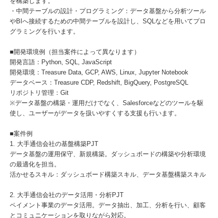
を構築します。
・中間テーブルの設計・プログラミング：データ基盤から分析ツール
やBIへ接続するための中間テーブルを設計し、SQLなどを用いてプロ
グラミングを行います。
■開発環境例（担当案件によって異なります）
開発言語：Python, SQL, JavaScript
開発環境：Treasure Data, GCP, AWS, Linux, Jupyter Notebook
データベース：Treasure CDP, Redshift, BigQuery, PostgreSQL
リポジトリ管理：Git
※データ基盤の構築・運用だけでなく、Salesforceなどのツールを駆
使し、ユーザーがデータを扱いやすくする支援も行います。
■案件例
1. 大手通信会社の基盤構築PJT
データ基盤の運用保守、新規構築。ダッシュボードの構築や分析環境
の最適化を担当。
活かせるスキル：ダッシュボード構築スキル、データ基盤構築スキル
2. 大手通信会社のデータ活用・分析PJT
ペイメント事業のデータ活用。データ抽出、加工、分析を行い、顧客
とコミュニケーションを取りながら対応。