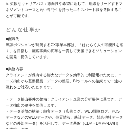
5. 柔軟なキャリアパス：志向性や希望に応じて、組織をリードするマ
ネジメントコースと高い専門性を持ったエキスパート職を選択するこ
とが可能です。
どんな仕事か
■配属先
当該ポジションが所属するCX事業本部は、「はたらく人の可能性を拓
く」を目指し、顧客事業の変革を一貫して支援できるソリューション
を開発・提供しています。
■業務内容
クライアントが保有する膨大なデータを効率的に利活用のために、ニ
ーズ抽出から基盤構築、データの整理、BIツールへの接続まで一連の
流れをご対応いただきます。
・データ抽出要件の整備：クライアント企業の分析要件に基づき、デ
ータ抽出の要件を整備します。
・データ基盤の構築：顧客データ（広告ログ、WEB閲覧ログ、POS
データなどのWEBデータや、位置情報、統計データ、競合他社データ
などの外部データ）を活用して、データ基盤（CDP・DMPやDWH）