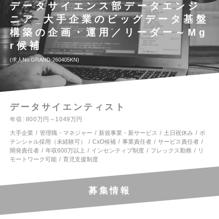
データサイエンス部データエンジ
ニア_大手企業のビッグデータ基盤
構築の企画・運用／リーダー～Mg
r候補
求人No.GRAND-260405KN
データサイエンティスト
年収
800万円～1049万円
大手企業
管理職・マネジャー
新規事業・新サービス
土日祝休み
ポ
テンシャル採用（未経験可）
CxO候補
事業責任者
サービス責任者
開発責任者
年収600万以上
インセンティブ制度
フレックス勤務
リ
モートワーク可能
育児支援制度
募集情報