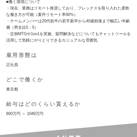
■働く環境について
・現在、業務はリモート推奨しており、フレックスを取り入れた柔軟
な働き方が可能（案件リモート率90%）
・チームメンバーは20代前半の若手新卒から40歳前後まで幅広い年齢
層（男女比5：5）
・定例MTGや1on1を実施、疑問解決などについてもチャットツールを
活用して気軽にやりとりできるカジュアルな雰囲気
雇用形態は
正社員
どこで働くか
東京都
給与はどのくらい貰えるか
800万円 ～ 1049万円