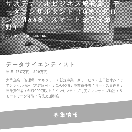
サステナブルビジネス統括部：デ
ータコンサルタント（GX・ドロー
ン・MaaS、スマートシティ分
野）
求人No.GRAND-260405KN
データサイエンティスト
年収
750万円～899万円
大手企業
管理職・マネジャー
新規事業・新サービス
土日祝休み
ポ
テンシャル採用（未経験可）
CxO候補
事業責任者
サービス責任者
開発責任者
年収600万以上
インセンティブ制度
フレックス勤務
リ
モートワーク可能
育児支援制度
募集情報