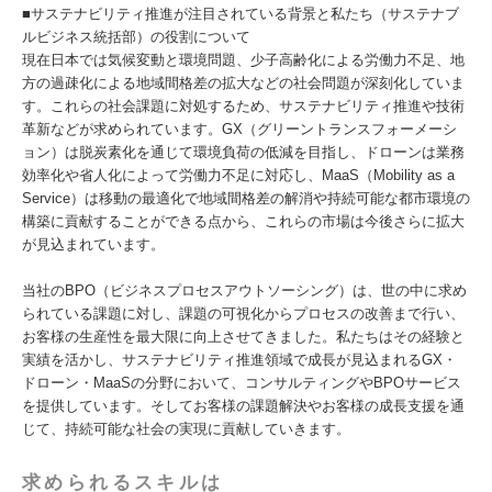
■サステナビリティ推進が注目されている背景と私たち（サステナブ
ルビジネス統括部）の役割について
現在日本では気候変動と環境問題、少子高齢化による労働力不足、地
方の過疎化による地域間格差の拡大などの社会問題が深刻化していま
す。これらの社会課題に対処するため、サステナビリティ推進や技術
革新などが求められています。GX（グリーントランスフォーメーシ
ョン）は脱炭素化を通じて環境負荷の低減を目指し、ドローンは業務
効率化や省人化によって労働力不足に対応し、MaaS（Mobility as a
Service）は移動の最適化で地域間格差の解消や持続可能な都市環境の
構築に貢献することができる点から、これらの市場は今後さらに拡大
が見込まれています。
当社のBPO（ビジネスプロセスアウトソーシング）は、世の中に求め
られている課題に対し、課題の可視化からプロセスの改善まで行い、
お客様の生産性を最大限に向上させてきました。私たちはその経験と
実績を活かし、サステナビリティ推進領域で成長が見込まれるGX・
ドローン・MaaSの分野において、コンサルティングやBPOサービス
を提供しています。そしてお客様の課題解決やお客様の成長支援を通
じて、持続可能な社会の実現に貢献していきます。
求められるスキルは