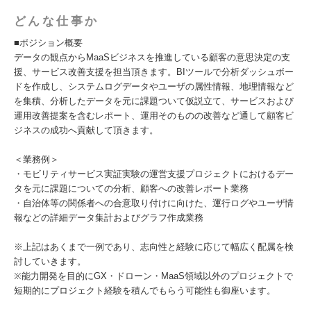
どんな仕事か
■ポジション概要
データの観点からMaaSビジネスを推進している顧客の意思決定の支
援、サービス改善支援を担当頂きます。BIツールで分析ダッシュボー
ドを作成し、システムログデータやユーザの属性情報、地理情報など
を集積、分析したデータを元に課題ついて仮説立て、サービスおよび
運用改善提案を含むレポート、運用そのものの改善など通して顧客ビ
ジネスの成功へ貢献して頂きます。
＜業務例＞
・モビリティサービス実証実験の運営支援プロジェクトにおけるデー
タを元に課題についての分析、顧客への改善レポート業務
・自治体等の関係者への合意取り付けに向けた、運行ログやユーザ情
報などの詳細データ集計およびグラフ作成業務
※上記はあくまで一例であり、志向性と経験に応じて幅広く配属を検
討していきます。
※能力開発を目的にGX・ドローン・MaaS領域以外のプロジェクトで
短期的にプロジェクト経験を積んでもらう可能性も御座います。