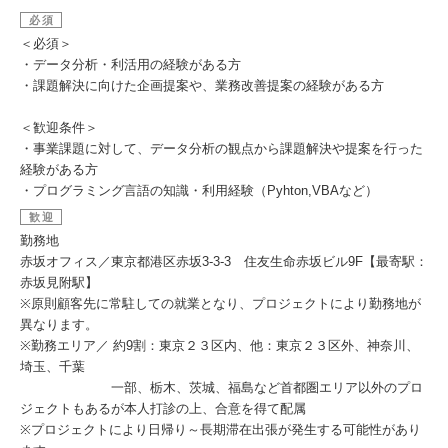
必須
＜必須＞
・データ分析・利活用の経験がある方
・課題解決に向けた企画提案や、業務改善提案の経験がある方
＜歓迎条件＞
・事業課題に対して、データ分析の観点から課題解決や提案を行った
経験がある方
・プログラミング言語の知識・利用経験（Pyhton,VBAなど）
歓迎
勤務地
赤坂オフィス／東京都港区赤坂3-3-3 住友生命赤坂ビル9F【最寄駅：
赤坂見附駅】
※原則顧客先に常駐しての就業となり、プロジェクトにより勤務地が
異なります。
※勤務エリア／ 約9割：東京２３区内、他：東京２３区外、神奈川、
埼玉、千葉
一部、栃木、茨城、福島など首都圏エリア以外のプロ
ジェクトもあるが本人打診の上、合意を得て配属
※プロジェクトにより日帰り～長期滞在出張が発生する可能性があり