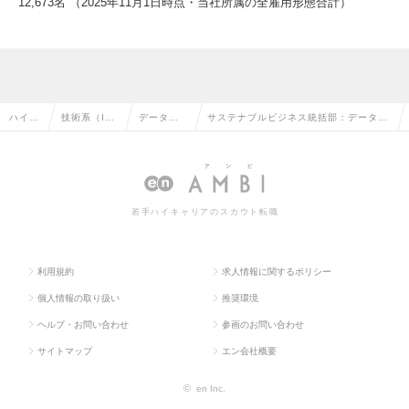
12,673名 （2025年11月1日時点・当社所属の全雇用形態合計）
ハイク
技術系（I
データサ
サステナブルビジネス統括部：データコ
ラス求
T・Web・
イエンテ
ンサルタント（GX・ドローン・Maa
人TOP
通信系）の
ィストの
S、スマートシティ分野）の求人情報
転職
転職
若手ハイキャリアのスカウト転職
利用規約
求人情報に関するポリシー
個人情報の取り扱い
推奨環境
ヘルプ・お問い合わせ
参画のお問い合わせ
サイトマップ
エン会社概要
©
en Inc.