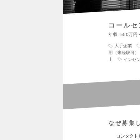
コールセ
年収
550万円
大手企業
用（未経験可）
上
インセ
なぜ募集
コンタクト