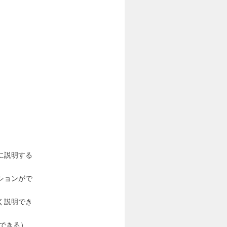
に説明する
ションがで
く説明でき
できる）