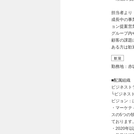
担当者より
成長中の事
ョン提案営
グループ内
顧客の課題
ある方は歓
歓迎
勤務地：赤
■配属組織
ビジネスト
└ビジネス
ビジョン：
・マーケテ
スの5つの
ております
・2020