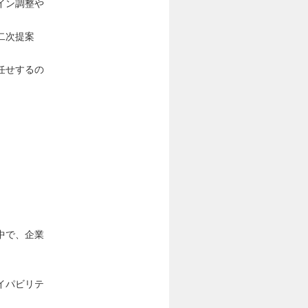
イン調整や
二次提案
任せするの
中で、企業
イパビリテ