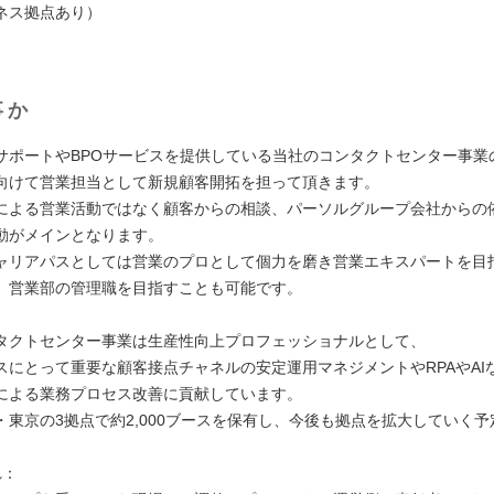
ネス拠点あり）
事か
サポートやBPOサービスを提供している当社のコンタクトセンター事業
向けて営業担当として新規顧客開拓を担って頂きます。
による営業活動ではなく顧客からの相談、パーソルグループ会社からの
動がメインとなります。
ャリアパスとしては営業のプロとして個力を磨き営業エキスパートを目
、営業部の管理職を目指すことも可能です。
タクトセンター事業は生産性向上プロフェッショナルとして、
スにとって重要な顧客接点チャネルの安定運用マネジメントやRPAやAI
による業務プロセス改善に貢献しています。
・東京の3拠点で約2,000ブースを保有し、今後も拠点を拡大していく予
れ：