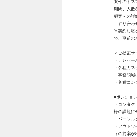
案件のトス
期間、人数
顧客への詳
（すり合わ
※契約対応
で、事前の
＜ご提案サ
・テレセー
・各種カス
・事務領域
・各種コン
■ポジショ
・コンタク
様の課題に
・パーソル
・アウトソ
ィの提案が