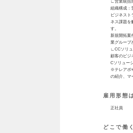
∟営業統括
組織構成：営
ビジネスト
ネス課題を
す。
新規開拓案
業グループ
∟CCソリ
顧客のビジ
Cソリュー
※テレアポ
の紹介、マ
雇用形態
正社員
どこで働