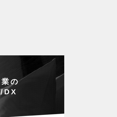
事業の
/DX