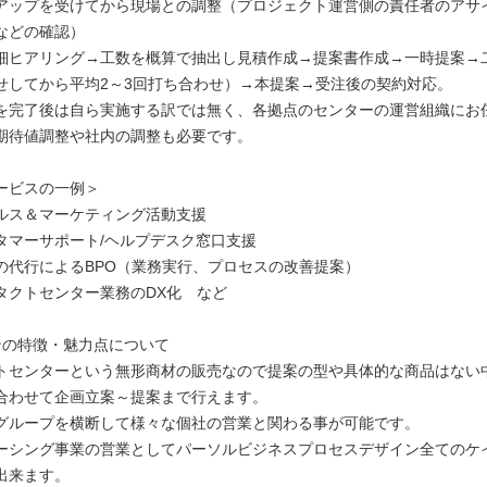
アップを受けてから現場との調整（プロジェクト運営側の責任者のアサ
などの確認）
細ヒアリング→工数を概算で抽出し見積作成→提案書作成→一時提案→
せしてから平均2～3回打ち合わせ）→本提案→受注後の契約対応。
を完了後は自ら実施する訳では無く、各拠点のセンターの運営組織にお
期待値調整や社内の調整も必要です。
ービスの一例＞
ルス＆マーケティング活動支援
タマーサポート/ヘルプデスク窓口支援
の代行によるBPO（業務実行、プロセスの改善提案）
タクトセンター業務のDX化 など
ンの特徴・魅力点について
トセンターという無形商材の販売なので提案の型や具体的な商品はない
合わせて企画立案～提案まで行えます。
グループを横断して様々な個社の営業と関わる事が可能です。
ーシング事業の営業としてパーソルビジネスプロセスデザイン全てのケ
出来ます。