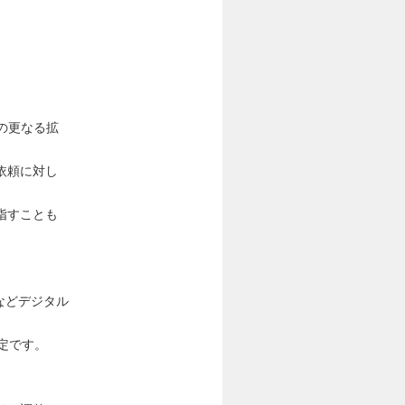
の更なる拡
依頼に対し
指すことも
などデジタル
定です。