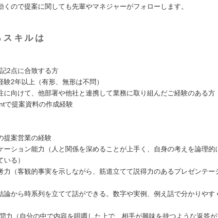
動くので提案に関しても先輩やマネジャーがフォローします。
るスキルは
下記2点に合致する方
経験2年以上（有形、無形は不問）
注に向けて、他部署や他社と連携して業務に取り組んだご経験のある方
ointで提案資料の作成経験
の提案営業の経験
ケーション能力（人と関係を深めることが上手く、自身の考えを論理的
ている）
考力（客観的事実を示しながら、筋道立てて説得力のあるプレゼンテー
結論から時系列を立てて話ができる。数字や実例、例え話で分かりやす
質問力（自分の中で内容を咀嚼した上で、相手が興味を持つような返答が