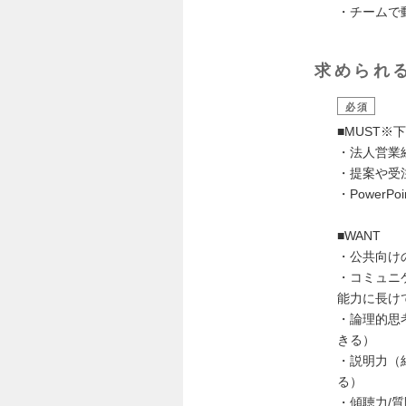
・チームで
求められ
必須
■MUST※
・法人営業
・提案や受
・PowerP
■WANT
・公共向け
・コミュニ
能力に長け
・論理的思
きる）
・説明力（
る）
・傾聴力/