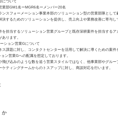
部について
業部GM1名ーMGR6名ーメンバー20名
ランスフォーメーション事業本部のソリューション型の営業部隊として
解決するためのソリューションを提供し、売上向上や業務改善に寄与し
件を担当するソリューション営業グループと既存深耕案件を担当するア
があります。
ューション営業Gについて
ネス課題に対し、コンタクトセンターを活用して解決に導くための案件
ション営業Gへの配属を想定しております。
や飛び込みのような数を追う営業スタイルではなく、他事業部やグルー
ーケティングチームからのトスアップに対し、商談対応を行います。
は
くか