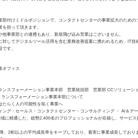
業部付けミドルポジションで、コンタクトセンターの事業拡大のための
業を担って頂きます。
や他事業部との連携もあり、新規飛び込み営業はございません。
に対してデジタルツール活用を含む業務改善提案に携われるため、IT技
迎です。
坂オフィス
ランスフォーメーション事業本部 営業統括部 営業部 CCソリューシ
トランスフォーメーション事業本部について
はたらく人の可能性を拓く事業へ
ィング・セールス・コンタクトセンター・コンサルティング ・ AI＆デ
領域に精通した、総勢2,400名のプロフェッショナルが在籍し、サービ
。
年以降、2桁以上の平均成長率をキープしており、着実に事業成長しており