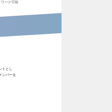
トワーク可能
タントとし
メンバーを
」