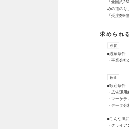
「全国約2
めの道のり
「受注数5倍
求められ
必須
■必須条件
・事業会社
歓迎
■歓迎条件
・広告運用
・マーケテ
・データ分
■こんな風
・クライア