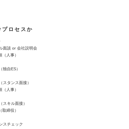
考プロセスか
ー
ル面談 or 会社説明会
須（人事）
考（独自ES）
接（スタンス面接）
須（人事）
接（スキル面接）
（取締役）
レンスチェック