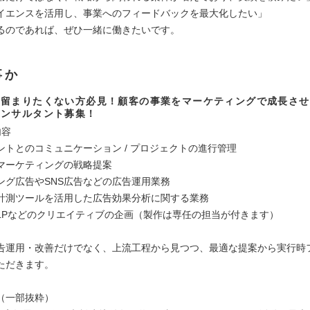
イエンスを活用し、事業へのフィードバックを最大化したい」
るのであれば、ぜひ一緒に働きたいです。
事か
に留まりたくない方必見！顧客の事業をマーケティングで成長させ
コンサルタント募集！
内容
ントとのコミュニケーション / プロジェクトの進行管理
マーケティングの戦略提案
ング広告やSNS広告などの広告運用業務
計測ツールを活用した広告効果分析に関する業務
LPなどのクリエイティブの企画（製作は専任の担当が付きます）
告運用・改善だけでなく、上流工程から見つつ、最適な提案から実行時
ただきます。
（一部抜粋）