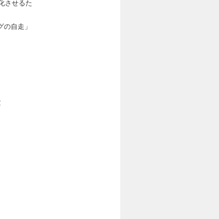
大化させるた
ングの自走」
験