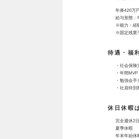
年俸420万
給与形態：
※能力・経
※固定残業手
待遇・福
・社会保険
・年間MVP
・勉強会手
・社員特別
休日休暇
完全週休2
夏季休暇
年末年始休