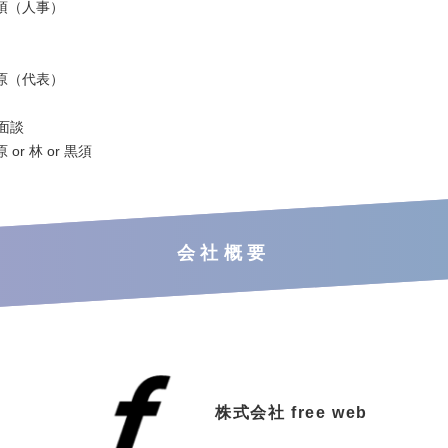
須（人事）
原（代表）
ー面談
or 林 or 黒須
会社概要
株式会社 free web