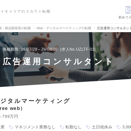
ハイキャリアのスカウト転職
初めて
画・商品開発系の転職
Web・デジタルマーケティングの転職
広告運用コンサルタン
掲載期間
26/07/28～26/08/10
求人No.UZLTF-01
広告運用コンサルタント
デジタルマーケティング
ee web
～799万円
企業
マネジメント業務なし
転勤なし
土日祝休み
3,