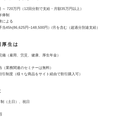
円 ～ 720万円（12回分割で支給・月額35万円以上）
年俸制
験による
当45h(86,625円~148,500円）/月を含む（超過分別途支給）
利厚生は
完備（雇用、労災、健康、厚生年金）
当（業務関連のセミナーは無料）
割引制度（様々な商品をサイト経由で割引購入可）
は
日制（土日）、祝日
暇