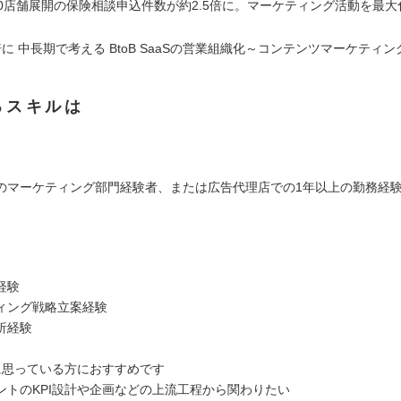
60店舗展開の保険相談申込件数が約2.5倍に。マーケティング活動を最
」
に 中長期で考える BtoB SaaSの営業組織化～コンテンツマーケティ
るスキルは
のマーケティング部門経験者、または広告代理店での1年以上の勤務経
経験
ィング戦略立案経験
析経験
に思っている方におすすめです
ントのKPI設計や企画などの上流工程から関わりたい