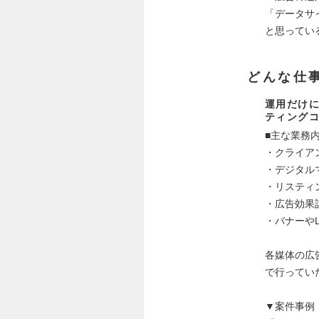
「データサ
と思ってい
どんな仕
運用だけ
ティング
■主な業務
・クライア
・デジタル
・リスティ
・広告効果
・バナーや
各媒体の広
で行ってい
▼案件事例