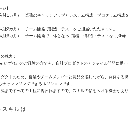
ージ】
1（入社1カ月）：業務のキャッチアップとシステム構成・プログラム構成
2（入社2カ月）：チーム開発で製造、テストをご担当いただきます。
3（入社6カ月）：チーム開発で主体となって設計・製造・テストをご担当
ンの魅力：
・SIerいずれかのご経験の方でも、自社プロダクトのアジャイル開発に携
ロダクトのため、営業やチームメンバーと意見交換しながら、開発する
らチャレンジングできるポジションです。
下流まですべての工程に携われますので、スキルの幅を広げる機会があ
るスキルは