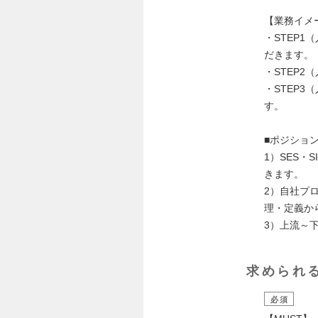
【業務イメ
・STEP
だきます。
・STEP
・STEP
す。
■ポジショ
1）SES
きます。
2）自社プ
理・定義か
3）上流～
求められ
必須