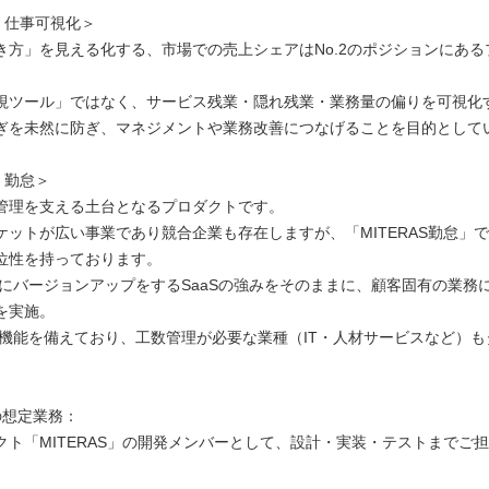
AS 仕事可視化＞
き方」を見える化する、市場での売上シェアはNo.2のポジションにある
視ツール」ではなく、サービス残業・隠れ残業・業務量の偏りを可視化
ぎを未然に防ぎ、マネジメントや業務改善につなげることを目的として
S 勤怠＞
管理を支える土台となるプロダクトです。
ケットが広い事業であり競合企業も存在しますが、「MITERAS勤怠」
位性を持っております。
正時にバージョンアップをするSaaSの強みをそのままに、顧客固有の業務
を実施。
管理機能を備えており、工数管理が必要な業種（IT・人材サービスなど）
の想定業務：
クト「MITERAS」の開発メンバーとして、設計・実装・テストまでご