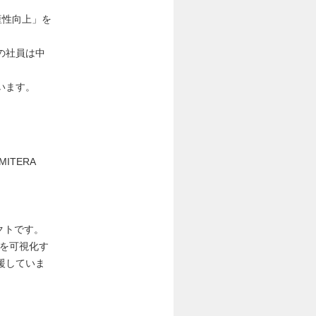
産性向上」を
の社員は中
います。
ITERA
クトです。
」を可視化す
援していま