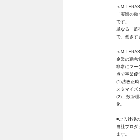
＜MITER
「実際の働
です。
単なる「監
で、働きす
＜MITERA
企業の勤怠
非常にマー
点で事業優
(1)法改
スタマイズ
(2)工数
化。
■ご入社後
自社プロダ
ます。