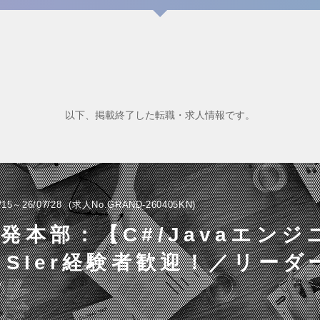
以下、掲載終了した転職・求人情報です。
/15～26/07/28
求人No.GRAND-260405KN
発本部：【C#/Javaエンジ
・SIer経験者歓迎！／リーダ
補