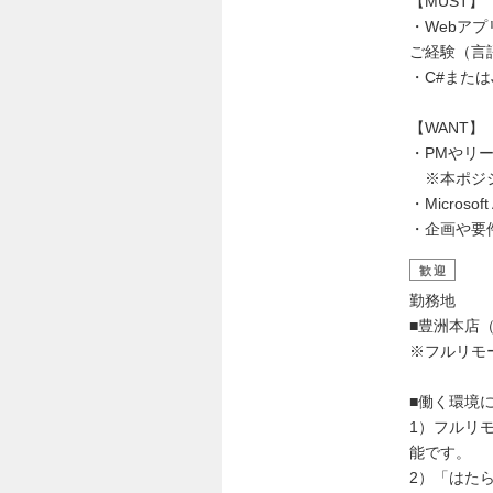
【MUST】
・Webア
ご経験（言
・C#または
【WANT】
・PMやリ
※本ポジシ
・Micros
・企画や要
歓迎
勤務地
■豊洲本店
※フルリモ
■働く環境
1）フルリ
能です。
2）「はた