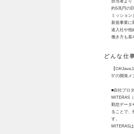
担当者より
約5兆円の
ミッション
新規事業に
途入社や他
働き方も基
どんな仕
【C#/Ja
S”の開発
■自社プロダ
MITER
勤怠データ
ることで、
す。
MITER