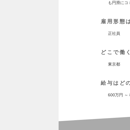
も円滑にコ
雇用形態
正社員
どこで働
東京都
給与はど
600万円 ～