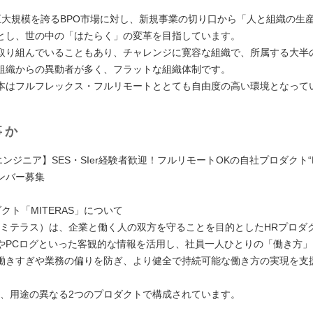
巨大規模を誇るBPO市場に対し、新規事業の切り口から「人と組織の生
とし、世の中の「はたらく」の変革を目指しています。
取り組んでいることもあり、チャレンジに寛容な組織で、所属する大半
組織からの異動者が多く、フラットな組織体制です。
本はフルフレックス・フルリモートととても自由度の高い環境となって
事か
vaエンジニア】SES・SIer経験者歓迎！フルリモートOKの自社プロダクト“M
メンバー募集
クト「MITERAS」について
AS（ミテラス）は、企業と働く人の双方を守ることを目的としたHRプロダ
やPCログといった客観的な情報を活用し、社員一人ひとりの「働き方
働きすぎや業務の偏りを防ぎ、より健全で持続可能な働き方の実現を支
ASは、用途の異なる2つのプロダクトで構成されています。