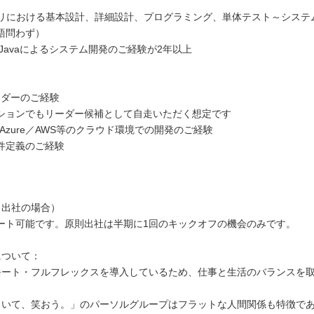
プリにおける基本設計、詳細設計、プログラミング、単体テスト～システ
語問わず）
Javaによるシステム開発のご経験が2年以上
ーダーのご経験
ョンでもリーダー候補として自走いただく想定です
oft Azure／AWS等のクラウド環境での開発のご経験
件定義のご経験
（出社の場合）
ート可能です。原則出社は半期に1回のキックオフの機会のみです。
について：
モート・フルフレックスを導入しているため、仕事と生活のバランスを
らいて、笑おう。」のパーソルグループはフラットな人間関係も特徴で