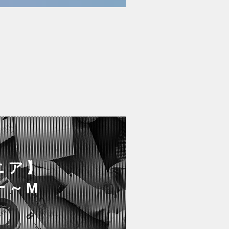
ニア】
ー～M