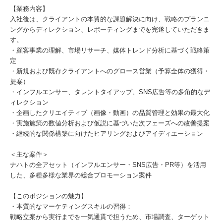
【業務内容】
入社後は、クライアントの本質的な課題解決に向け、戦略のプランニ
ングからディレクション、レポーティングまでを完遂していただきま
す。
・顧客事業の理解、市場リサーチ、媒体トレンド分析に基づく戦略策
定
・新規および既存クライアントへのグロース営業（予算全体の獲得・
提案）
・インフルエンサー、タレントタイアップ、SNS広告等の多角的なデ
ィレクション
・企画したクリエイティブ（画像・動画）の品質管理と効果の最大化
・実施施策の数値分析および仮説に基づいた次フェーズへの改善提案
・継続的な関係構築に向けたヒアリングおよびアイディエーション
＜主な案件＞
ナハトの全アセット（インフルエンサー・SNS広告・PR等）を活用
した、多種多様な業界の総合プロモーション案件
【このポジションの魅力】
・本質的なマーケティングスキルの習得：
戦略立案から実行までを一気通貫で担うため、市場調査、ターゲット