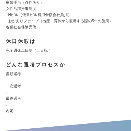
家賃手当（条件あり）
女性活躍推進制度
- Nピル（低量ピル費用全額会社負担）
- おかえりファイブ（出産・育休から復帰する際の5つの施策）
各種社会保険完備
休日休暇は
完全週休二日制（土日祝 ）
どんな選考プロセスか
書類選考
↓
一次選考
↓
最終選考
↓
内定