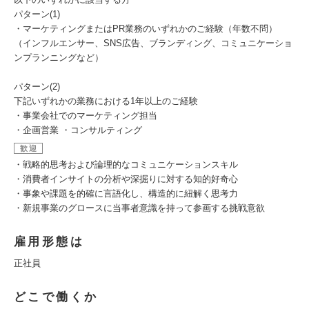
パターン(1)
・マーケティングまたはPR業務のいずれかのご経験（年数不問）
（インフルエンサー、SNS広告、ブランディング、コミュニケーショ
ンプランニングなど）
パターン(2)
下記いずれかの業務における1年以上のご経験
・事業会社でのマーケティング担当
・企画営業 ・コンサルティング
歓迎
・戦略的思考および論理的なコミュニケーションスキル
・消費者インサイトの分析や深掘りに対する知的好奇心
・事象や課題を的確に言語化し、構造的に紐解く思考力
・新規事業のグロースに当事者意識を持って参画する挑戦意欲
雇用形態は
正社員
どこで働くか