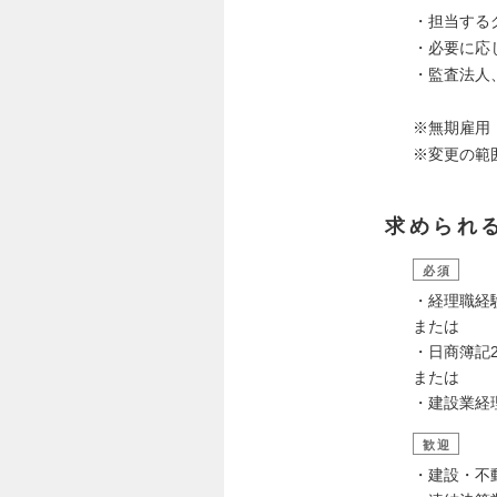
・担当する
・必要に応
・監査法人
※無期雇用
※変更の範
求められ
必須
・経理職経
または
・日商簿記
または
・建設業経
歓迎
・建設・不