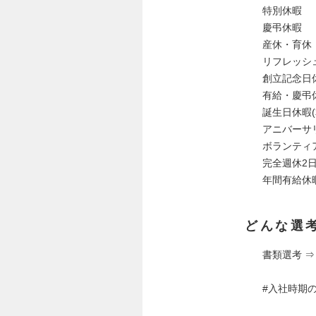
特別休暇
慶弔休暇
産休・育休
リフレッシ
創立記念日
有給・慶弔
誕⽣日休暇
アニバーサ
ボランティ
完全週休2
年間有給休
どんな選
書類選考 ⇒
#入社時期