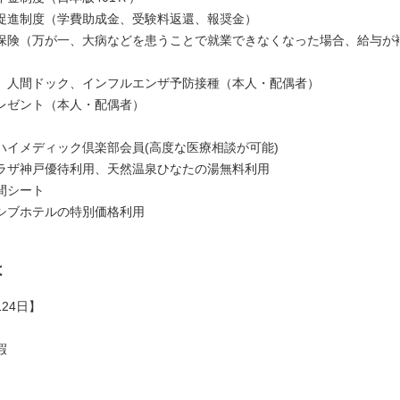
促進制度（学費助成金、受験料返還、報奨金）
保険（万が一、大病などを患うことで就業できなくなった場合、給与が
、人間ドック、インフルエンザ予防接種（本人・配偶者）
レゼント（本人・配偶者）
ハイメディック倶楽部会員(高度な医療相談が可能)
ラザ神戸優待利用、天然温泉ひなたの湯無料利用
間シート
シブホテルの特別価格利用
は
24日】
暇