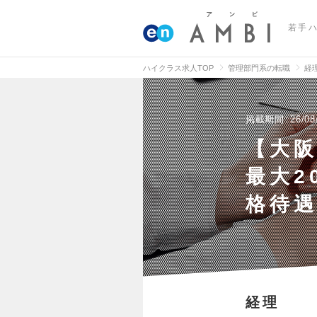
若手
ハイクラス求人TOP
管理部門系の転職
経
掲載期間
26/08
【大阪
最大2
格待
経理