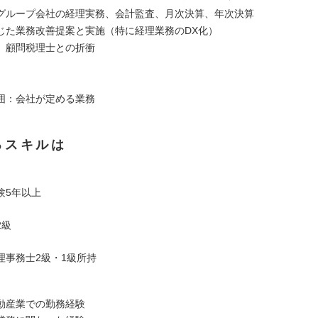
グループ会社の経理実務、会計監査、月次決算、年次決算
じた業務改善提案と実施（特に経理業務のDX化）
、顧問税理士との折衝
囲：会社が定める業務
るスキルは
験5年以上
2級
理事務士2級・1級所持
動産業での勤務経験