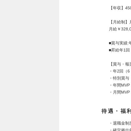
【年収】4
【月給制】月給
月給￥328,
■賞与実績:
■昇給年1回
【賞与・報
・年2回（6
・特別賞与
・年間MVP
・月間MV
待遇・福
・退職金制
・確定拠出