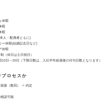
ュ休暇
休暇
休暇
(本人・配偶者ともに)
リー休暇(結婚記念日など)
ア休暇
日制（休日は土日祝日）
暇10日～20日（下限日数は、入社半年経過後の付与日数となります）
考プロセスか
 面接（数回） ⇒ 内定
の相談可能