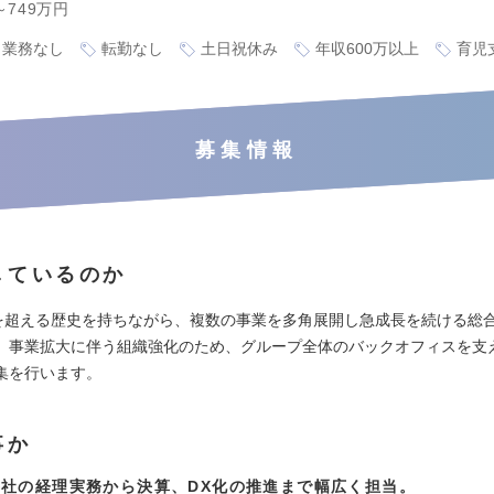
～749万円
ト業務なし
転勤なし
土日祝休み
年収600万以上
育児
募集情報
しているのか
年を超える歴史を持ちながら、複数の事業を多角展開し急成長を続ける総
。事業拡大に伴う組織強化のため、グループ全体のバックオフィスを支
集を行います。
事か
社の経理実務から決算、DX化の推進まで幅広く担当。