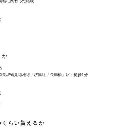
業務に関わった経験
は
くか
区
ロ長堀鶴見緑地線・堺筋線「長堀橋」駅～徒歩1分
は
0
のくらい貰えるか