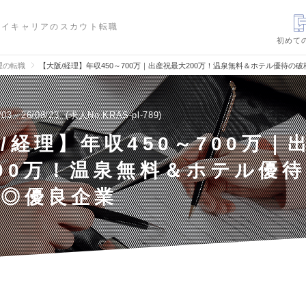
ハイキャリアのスカウト転職
初めて
理の転職
【大阪/経理】年収450～700万｜出産祝最大200万！温泉無料＆ホテル優待の
/03～26/08/23
求人No.KRAS-pl-789
/経理】年収450～700万｜
00万！温泉無料＆ホテル優
遇◎優良企業