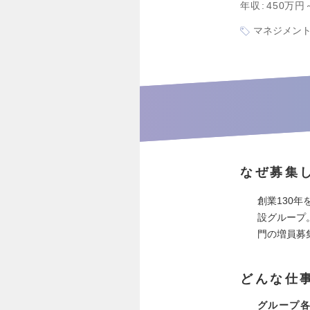
年収
450万円
マネジメン
なぜ募集
創業130
設グループ
門の増員募
どんな仕
グループ各