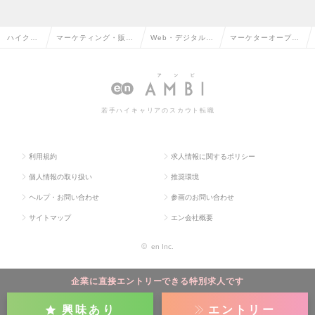
ハイクラ
マーケティング・販促
Web・デジタルマ
マーケターオープン
ス求人TO
企画・商品開発系の転
ーケティングの転
ポジションの求人情
P
職
職
報
若手ハイキャリアのスカウト転職
利用規約
求人情報に関するポリシー
個人情報の取り扱い
推奨環境
ヘルプ・お問い合わせ
参画のお問い合わせ
サイトマップ
エン会社概要
©
en Inc.
企業に直接エントリーできる特別求人です
興味あり
エントリー