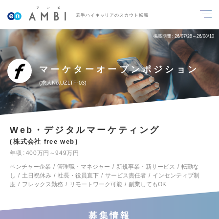
若手ハイキャリアのスカウト転職
掲載期間
26/07/28～26/08/10
マーケターオープンポジション
求人No.UZLTF-03
Web・デジタルマーケティング
株式会社 free web
年収
400万円～949万円
ベンチャー企業
管理職・マネジャー
新規事業・新サービス
転勤な
し
土日祝休み
社長・役員直下
サービス責任者
インセンティブ制
度
フレックス勤務
リモートワーク可能
副業してもOK
募集情報