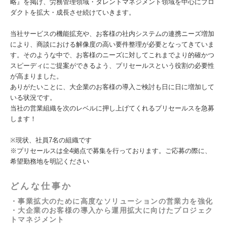
略』を掲げ、労務管理領域・タレントマネジメント領域を中心にプロ
ダクトを拡大・成長させ続けていきます。
当社サービスの機能拡充や、お客様の社内システムの連携ニーズ増加
により、商談における解像度の高い要件整理が必要となってきていま
す。そのような中で、お客様のニーズに対してこれまでより的確かつ
スピーディにご提案ができるよう、プリセールスという役割の必要性
が高まりました。
ありがたいことに、大企業のお客様の導入ご検討も日に日に増加して
いる状況です。
当社の営業組織を次のレベルに押し上げてくれるプリセールスを急募
します！
※現状、社員7名の組織です
※プリセールスは全4拠点で募集を行っております。ご応募の際に、
希望勤務地を明記ください
どんな仕事か
・事業拡大のために高度なソリューションの営業力を強化
・大企業のお客様の導入から運用拡大に向けたプロジェク
トマネジメント