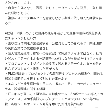
入社されています。
・自身が主体となり、課題に対してリーダーシップを発揮して取り組
んだ経験がある方
・複数のステークホルダーを意識しながら業務に取り組んだ経験があ
る方
■歓迎 ※以下のような自身の強みを活かして顧客や組織の課題解決
にチャレンジしたい方
・国や自治体関連の業務経験者：公務員としてのみならず、関連団体
や民間企業での業務従事者含む
・法人営業経験者：顧客への提案だけで完結スタイルではなく、社内
外問わずステークホルダー調整等も並行しながら提案を行うスタイル
・プロジェクトマネジメント経験者：関わるステークホルダーを巻き
込んでプロジェクト推進した事がある
・PMO経験者：プロジェクトの品質管理やプロセスの標準化、関わる
部署を横断的に支援する役割をした事がある
・エネルギー業界経験者：再エネ、省エネ、電力、カーボンニュート
ラル、設備関連に関する経験
・ITスキルが高い方：RPA等の自動化ツール、SaaSツールの導入・カ
スタマイズ、Web系言語でのプログラミングやマクロ・VBA等の経
験、各種ツールやシステム知見を用いた要件定義の経験