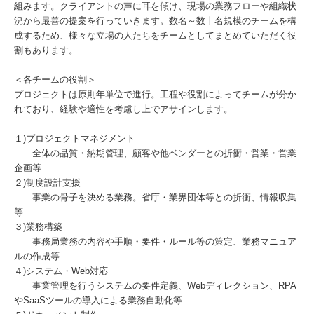
組みます。クライアントの声に耳を傾け、現場の業務フローや組織状
況から最善の提案を行っていきます。数名～数十名規模のチームを構
成するため、様々な立場の人たちをチームとしてまとめていただく役
割もあります。
＜各チームの役割＞
プロジェクトは原則年単位で進行。工程や役割によってチームが分か
れており、経験や適性を考慮し上でアサインします。
１)プロジェクトマネジメント
全体の品質・納期管理、顧客や他ベンダーとの折衝・営業・営業
企画等
２)制度設計支援
事業の骨子を決める業務。省庁・業界団体等との折衝、情報収集
等
３)業務構築
事務局業務の内容や手順・要件・ルール等の策定、業務マニュア
ルの作成等
４)システム・Web対応
事業管理を行うシステムの要件定義、Webディレクション、RPA
やSaaSツールの導入による業務自動化等