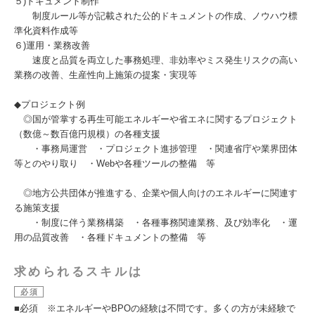
５)ドキュメント制作
制度ルール等が記載された公的ドキュメントの作成、ノウハウ標
準化資料作成等
６)運用・業務改善
速度と品質を両立した事務処理、非効率やミス発生リスクの高い
業務の改善、生産性向上施策の提案・実現等
◆プロジェクト例
◎国が管掌する再生可能エネルギーや省エネに関するプロジェクト
（数億～数百億円規模）の各種支援
・事務局運営 ・プロジェクト進捗管理 ・関連省庁や業界団体
等とのやり取り ・Webや各種ツールの整備 等
◎地方公共団体が推進する、企業や個人向けのエネルギーに関連す
る施策支援
・制度に伴う業務構築 ・各種事務関連業務、及び効率化 ・運
用の品質改善 ・各種ドキュメントの整備 等
求められるスキルは
必須
■必須 ※エネルギーやBPOの経験は不問です。多くの方が未経験で