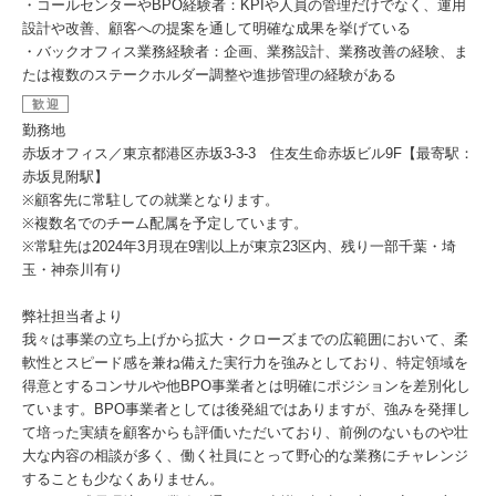
・コールセンターやBPO経験者：KPIや人員の管理だけでなく、運用
設計や改善、顧客への提案を通して明確な成果を挙げている
・バックオフィス業務経験者：企画、業務設計、業務改善の経験、ま
たは複数のステークホルダー調整や進捗管理の経験がある
歓迎
勤務地
赤坂オフィス／東京都港区赤坂3-3-3 住友生命赤坂ビル9F【最寄駅：
赤坂見附駅】
※顧客先に常駐しての就業となります。
※複数名でのチーム配属を予定しています。
※常駐先は2024年3月現在9割以上が東京23区内、残り一部千葉・埼
玉・神奈川有り
弊社担当者より
我々は事業の立ち上げから拡大・クローズまでの広範囲において、柔
軟性とスピード感を兼ね備えた実行力を強みとしており、特定領域を
得意とするコンサルや他BPO事業者とは明確にポジションを差別化し
ています。BPO事業者としては後発組ではありますが、強みを発揮し
て培った実績を顧客からも評価いただいており、前例のないものや壮
大な内容の相談が多く、働く社員にとって野心的な業務にチャレンジ
することも少なくありません。