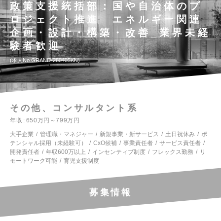
政策支援統括部：国や自治体のプ
ロジェクト推進 エネルギー関連
企画・設計・構築・改善_業界未経
験者歓迎
求人No.GRAND-260405KN
その他、コンサルタント系
年収
650万円～799万円
大手企業
管理職・マネジャー
新規事業・新サービス
土日祝休み
ポ
テンシャル採用（未経験可）
CxO候補
事業責任者
サービス責任者
開発責任者
年収600万以上
インセンティブ制度
フレックス勤務
リ
モートワーク可能
育児支援制度
募集情報