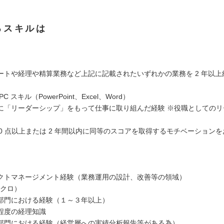
るスキルは
ートや経理や精算業務など上記に記載されたいずれかの業務を 2 年以上
C スキル（PowerPoint、Excel、Word）
に「リーダーシップ」をもって仕事に取り組んだ経験 ※役職としてのリ
800 点以上または 2 年間以内に同等のスコアを取得するモチベーション
クトマネージメント経験（業務運用の設計、改善等の領域）
マクロ）
部門における経験（１～３年以上）
程度の経理知識
部門における経験（経営層への実績分析報告等がある為）