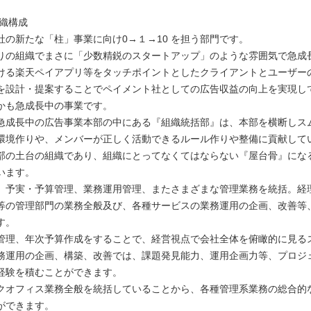
組織構成
社の新たな「柱」事業に向け0→１→10 を担う部門です。
りの組織でまさに「少数精鋭のスタートアップ」のような雰囲気で急成
ける楽天ペイアプリ等をタッチポイントとしたクライアントとユーザー
を設計・提案することでペイメント社としての広告収益の向上を実現し
かも急成長中の事業です。
急成長中の広告事業本部の中にある『組織統括部』は、本部を横断しス
環境作りや、メンバーが正しく活動できるルール作りや整備に貢献して
部の土台の組織であり、組織にとってなくてはならない『屋台骨』にな
います。
、予実・予算管理、業務運用管理、またさまざまな管理業務を統括。経
等の管理部門の業務全般及び、各種サービスの業務運用の企画、改善等
す。
管理、年次予算作成をすることで、経営視点で会社全体を俯瞰的に見る
務運用の企画、構築、改善では、課題発見能力、運用企画力等、プロジ
経験を積むことができます。
クオフィス業務全般を統括していることから、各種管理系業務の総合的
ができます。