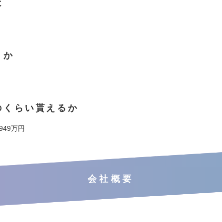
は
くか
のくらい貰えるか
 949万円
会社概要