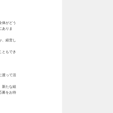
全体がどう
にありま
か、経営し
こともでき
に渡って活
、新たな組
応募をお待