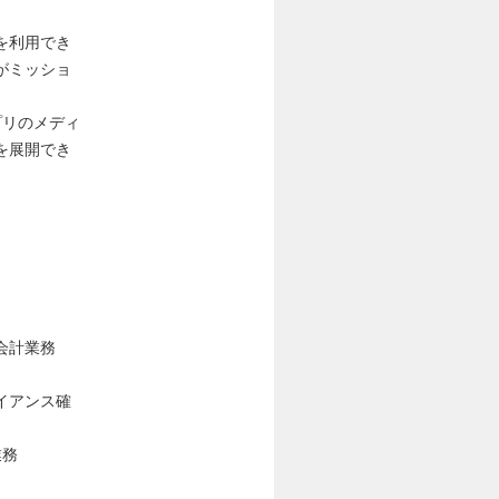
を利用でき
がミッショ
プリのメディ
を展開でき
会計業務
イアンス確
業務