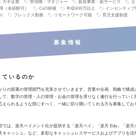
大手企業
管理職・マネジャー
新規事業・新サービス
土
用（未経験可）
CxO候補
年収600万以上
インセンティブ
り
フレックス勤務
リモートワーク可能
育児支援制度
募集情報
しているのか
かりの部署の管理部門を充実させていきます。営業や企画、戦略で構成
して、数字の管理・人の管理・お金の管理を滞りなく遂行を行っていく
応えられるような部にすべく、一緒に切り開いてくれる方を募集してお
部では、楽天ペイメント社が提供する「楽天ペイ」「楽天 Edy」「楽天
天キャッシュ」など、多彩なキャッシュレスサービスおよびアプリを活