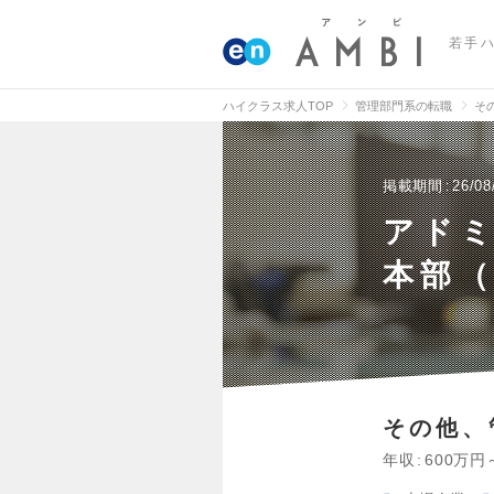
若手
ハイクラス求人TOP
管理部門系の転職
そ
掲載期間
26/08
アド
本部（
その他、
年収
600万円