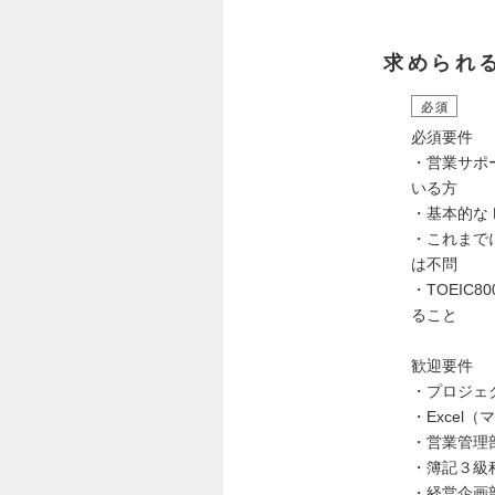
求められ
必須
必須要件
・営業サポ
いる方
・基本的な P
・これまで
は不問
・TOEIC
ること
歓迎要件
・プロジェ
・Excel（
・営業管理
・簿記３級
・経営企画