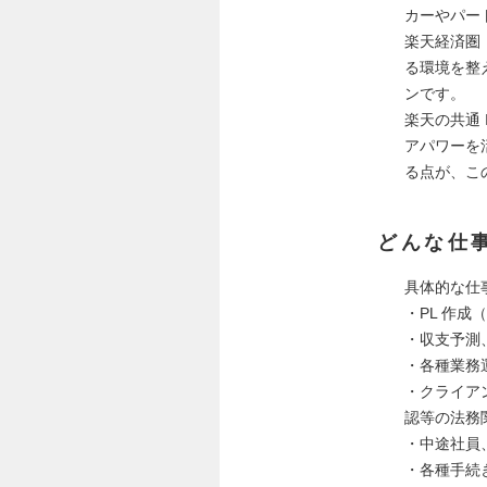
カーやパー
楽天経済圏
る環境を整
ンです。
楽天の共通
アパワーを
る点が、こ
どんな仕
具体的な仕
・PL 作
・収支予測
・各種業務
・クライア
認等の法務
・中途社員
・各種手続