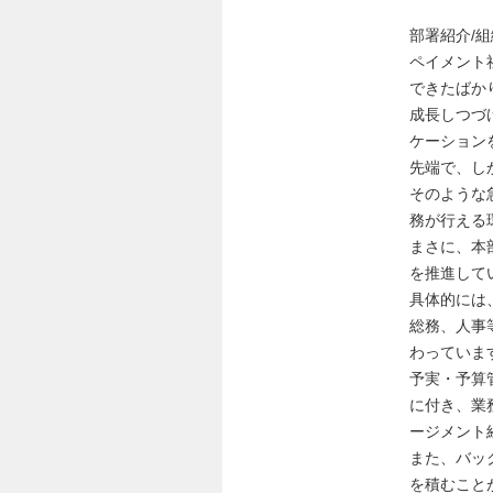
部署紹介/
ペイメント
できたばか
成長しつづ
ケーション
先端で、し
そのような
務が行える
まさに、本
を推進して
具体的には
総務、人事
わっていま
予実・予算
に付き、業
ージメント
また、バッ
を積むこと