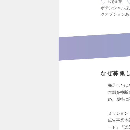
上場企業
ポテンシャル採
クオプションあ
なぜ募集
発足したば
本部を横断
め、期待に
ミッション
広告事業本
ード」「楽