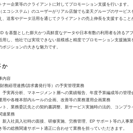
トナー企業等のクライアントに対してプロモーション支援を行います。
（エコシステム）のユーザーがリアル店舗でも楽天グループのサービス
え、送客やデータ活用を通じてクライアントの売上伸長を支援すること
 ID を基盤とした膨大かつ高鮮度なデータや日本有数の利用者を誇るア
活用し、他社では実現できない規模感と精度でプロモーション支援施策
のポジションの大きな魅力です。
事か
事内容
成（財務経理連携/請求書発行等）の予実管理業務
、予実再分析、マネージメント層への業績報告、年度予算編成等の管理
運用や各種本部内ルールの企画、改善等の業務運用企画業務
ント、業務委託先との契約書調整、新サービス実施時の法的、コンプラ
関連業務
、新入社員入社時の面接、研修実施、労務管理、EP サポート等の人事
き等の総務関連サポート適正に合わせて業務を担っていただきます。