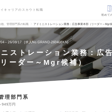
ハイキャリアのスカウト転職
初めて
の他、管理部門系の転職
アドミニストレーション業務：広告事業本部（リーダー～Mgr
/04～26/08/17
求人No.GRAND-260408KN
ミニストレーション業務：広
リーダー～Mgr候補）
管理部門系
～949万円