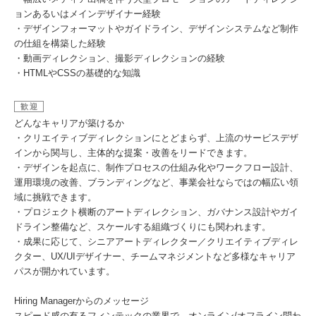
ョンあるいはメインデザイナー経験
・デザインフォーマットやガイドライン、デザインシステムなど制作
の仕組を構築した経験
・動画ディレクション、撮影ディレクションの経験
・HTMLやCSSの基礎的な知識
歓迎
どんなキャリアが築けるか
・クリエイティブディレクションにとどまらず、上流のサービスデザ
インから関与し、主体的な提案・改善をリードできます。
・デザインを起点に、制作プロセスの仕組み化やワークフロー設計、
運用環境の改善、ブランディングなど、事業会社ならではの幅広い領
域に挑戦できます。
・プロジェクト横断のアートディレクション、ガバナンス設計やガイ
ドライン整備など、スケールする組織づくりにも関われます。
・成果に応じて、シニアアートディレクター／クリエイティブディレ
クター、UX/UIデザイナー、チームマネジメントなど多様なキャリア
パスが開かれています。
Hiring Managerからのメッセージ
スピード感の有るフィンテックの業界で、オンライン/オフライン問わ