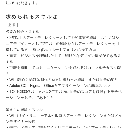
注力いただきます。
求められるスキルは
必須
必要な経験・スキル
・2年以上のアートディレクターとしての関連実務経験、もしくはシ
ニアデザイナーとして2年以上の経験をもちアートディレクターを目
指している方 ※いずれもポートフォリオの提出必須
・事業、ビジネスを理解した上で、戦略的なデザイン提案ができるス
キル
・部署を横断してコミュニケーションを取れる能力、マルチタスク能
力
・WEB制作と紙媒体制作の両方に携わった経験、または同等の知見
・Adobe CC、Figma、Office系アプリケーションの基本スキル
・TOEIC800点以上または2年間以内に同等のスコアを取得するモチベ
ーションをお持ちであること
望ましい経験・スキル
・WEBサイトリニューアルや改善のアートディレクションまたはメイ
ンデザイナー経験
・幅広いメディア出稿を伴う大型プロモーションのアートディレクシ