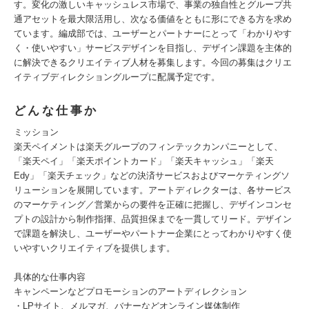
す。変化の激しいキャッシュレス市場で、事業の独自性とグループ共
通アセットを最大限活用し、次なる価値をともに形にできる方を求め
ています。編成部では、ユーザーとパートナーにとって「わかりやす
く・使いやすい」サービスデザインを目指し、デザイン課題を主体的
に解決できるクリエイティブ人材を募集します。今回の募集はクリエ
イティブディレクショングループに配属予定です。
どんな仕事か
ミッション
楽天ペイメントは楽天グループのフィンテックカンパニーとして、
「楽天ペイ」「楽天ポイントカード」「楽天キャッシュ」「楽天
Edy」「楽天チェック」などの決済サービスおよびマーケティングソ
リューションを展開しています。アートディレクターは、各サービス
のマーケティング／営業からの要件を正確に把握し、デザインコンセ
プトの設計から制作指揮、品質担保までを一貫してリード。デザイン
で課題を解決し、ユーザーやパートナー企業にとってわかりやすく使
いやすいクリエイティブを提供します。
具体的な仕事内容
キャンペーンなどプロモーションのアートディレクション
・LPサイト、メルマガ、バナーなどオンライン媒体制作