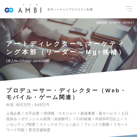
若手ハイキャリアのスカウト転職
掲載期間
26/08/04～26/08/17
アートディレクター：マーケティ
ング本部（リーダー～Mgr候補）
求人No.GRAND-260408KN
プロデューサー・ディレクター（Web・
モバイル・ゲーム関連）
年収
600万円～949万円
上場企業
大手企業
管理職・マネジャー
新規事業・新サービス
土日
祝休み
ポテンシャル採用（未経験可）
CxO候補
年収600万以上
イ
ンセンティブ制度
ストックオプションあり
フレックス勤務
リモート
ワーク可能
育児支援制度