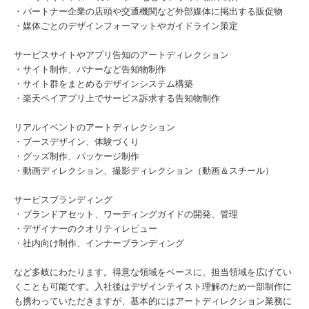
・パートナー企業の店頭や交通機関など外部媒体に掲出する販促物
・媒体ごとのデザインフォーマットやガイドライン策定
サービスサイトやアプリ告知のアートディレクション
・サイト制作、バナーなど告知物制作
・サイト群をまとめるデザインシステム構築
・楽天ペイアプリ上でサービス訴求する告知物制作
リアルイベントのアートディレクション
・ブースデザイン、体験づくり
・グッズ制作、パッケージ制作
・動画ディレクション、撮影ディレクション（動画＆スチール）
サービスブランディング
・ブランドアセット、ワーディングガイドの開発、管理
・デザイナーのクオリティレビュー
・社内向け制作、インナーブランディング
など多岐にわたります。得意な領域をベースに、担当領域を広げてい
くことも可能です。入社後はデザインテイスト理解のため一部制作に
も携わっていただきますが、基本的にはアートディレクション業務に