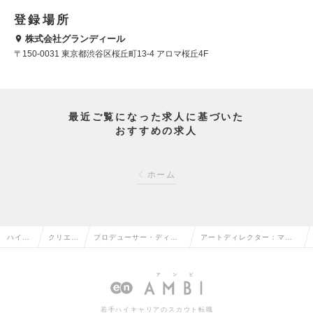
登録場所
株式会社グランディール
〒150-0031 東京都渋谷区桜丘町13-4 アロマ桜丘4F
最近ご覧になった求人に基づいた
おすすめの求人
ホーム
ハイク
クリエイ
プロデューサー・ディレ
アートディレクター：マー
ラス求
ティブ系
クター（Web・モバイ
ケティング本部（リーダー
人TOP
の転職
ル・ゲーム関連）の転職
～Mgr候補）の求人情報
若手ハイキャリアのスカウト転職