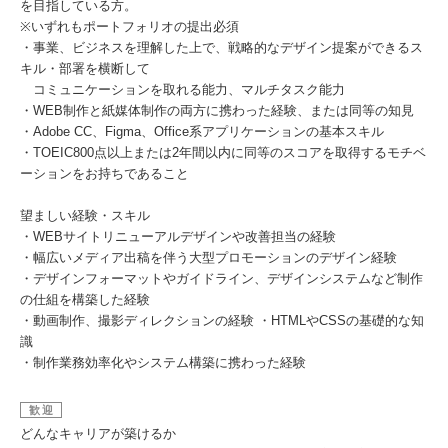
を目指している方。
※いずれもポートフォリオの提出必須
・事業、ビジネスを理解した上で、戦略的なデザイン提案ができるス
キル・部署を横断して
コミュニケーションを取れる能力、マルチタスク能力
・WEB制作と紙媒体制作の両方に携わった経験、または同等の知見
・Adobe CC、Figma、Office系アプリケーションの基本スキル
・TOEIC800点以上または2年間以内に同等のスコアを取得するモチベ
ーションをお持ちであること
望ましい経験・スキル
・WEBサイトリニューアルデザインや改善担当の経験
・幅広いメディア出稿を伴う大型プロモーションのデザイン経験
・デザインフォーマットやガイドライン、デザインシステムなど制作
の仕組を構築した経験
・動画制作、撮影ディレクションの経験 ・HTMLやCSSの基礎的な知
識
・制作業務効率化やシステム構築に携わった経験
歓迎
どんなキャリアが築けるか