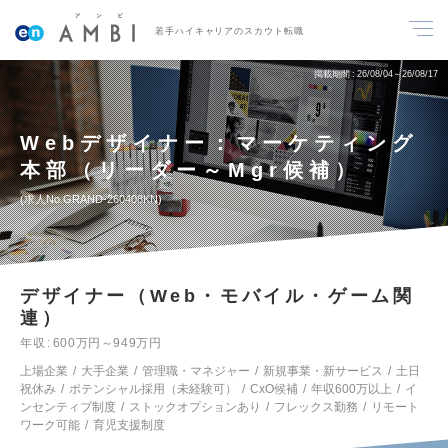
若手ハイキャリアのスカウト転職
掲載期間
26/08/04～26/08/17
Webデザイナー：マーケティング
本部（リーダー～Mgr候補）
求人No.GRAND-260408KN
デザイナー（Web・モバイル・ゲーム関
連）
年収
600万円～949万円
上場企業
大手企業
管理職・マネジャー
新規事業・新サービス
土日
祝休み
ポテンシャル採用（未経験可）
CxO候補
年収600万以上
イ
ンセンティブ制度
ストックオプションあり
フレックス勤務
リモート
ワーク可能
育児支援制度