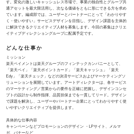
す。変化の激しいキャッシュレス市場で、事業の独自性とグループ共
通アセットを最大限活用し、次なる価値をともに形にできる方を求め
ています。編成部では、ユーザーとパートナーにとって「わかりやす
く・使いやすい」サービスデザインを目指し、デザイン課題を主体的
に解決できるクリエイティブ人材を募集します。今回の募集はクリエ
イティブディレクショングループに配属予定です。
どんな仕事か
ミッション
楽天ペイメントは楽天グループのフィンテックカンパニーとして、
「楽天ペイ」「楽天ポイントカード」「楽天キャッシュ」「楽天
Edy」「楽天チェック」などの決済サービスおよびマーケティングソ
リューションを展開しています。アートディレクターは、各サービス
のマーケティング／営業からの要件を正確に把握し、デザインコンセ
プトの設計から制作指揮、品質担保までを一貫してリード。デザイン
で課題を解決し、ユーザーやパートナー企業にとってわかりやすく使
いやすいクリエイティブを提供します。
具体的な仕事内容
キャンペーンなどプロモーションのデザイン ・LPサイト、メルマ
ガ、バナーなど