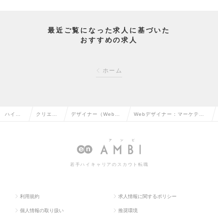
最近ご覧になった求人に基づいた
おすすめの求人
ホーム
ハイク
クリエイ
デザイナー（Web・
Webデザイナー：マーケティ
ラス求
ティブ系
モバイル・ゲーム関
ング本部（リーダー～Mgr候
人TOP
の転職
連）の転職
補）の求人情報
若手ハイキャリアのスカウト転職
利用規約
求人情報に関するポリシー
個人情報の取り扱い
推奨環境