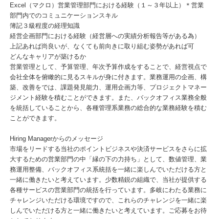
Excel（マクロ）営業管理部門における経験（１～３年以上）＊営業
部門内でのコミュニケーションスキル
簿記３級程度の経理知識
経営企画部門における経験（経営層への実績分析報告等がある為）
上記あれば尚良いが、なくても前向きに取り組む姿勢があれば可
どんなキャリアが築けるか
営業管理として、予算管理、年次予算作成をすることで、経営視点で
会社全体を俯瞰的に見るスキルが身に付きます。業務運用の企画、構
築、改善をでは、課題発見能力、運用企画力等、プロジェクトマネー
ジメント経験を積むことができます。また、バックオフィス業務全般
を統括していることから、各種管理系業務の総合的な業務経験を積む
ことができます。
Hiring Managerからのメッセージ
市場をリードする当社のポイントビジネスや決済サービスをさらに拡
大するための営業部門の中「縁の下の力持ち」として、数値管理、業
務運用整備、バックオフィス系統括を一緒に楽しんでいただける方と
一緒に働きたいと考えています。少数精鋭の組織で、当社が提供する
各種サービスの営業部門の統括を行っています。多岐にわたる業務に
チャレンジいただける環境ですので、これらのチャレンジを一緒に楽
しんでいただける方と一緒に働きたいと考えています。ご応募をお待