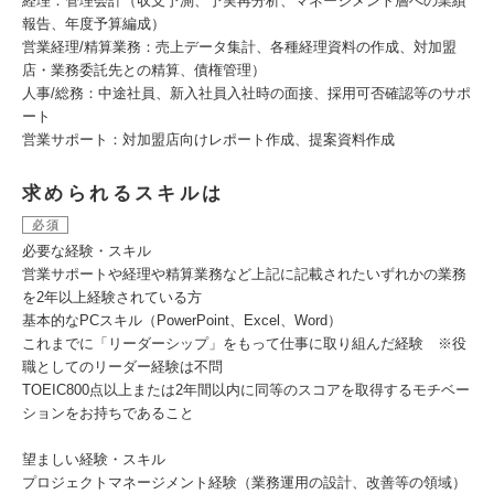
経理：管理会計（収支予測、予実再分析、マネージメント層への業績
報告、年度予算編成）
営業経理/精算業務：売上データ集計、各種経理資料の作成、対加盟
店・業務委託先との精算、債権管理）
人事/総務：中途社員、新入社員入社時の面接、採用可否確認等のサポ
ート
営業サポート：対加盟店向けレポート作成、提案資料作成
求められるスキルは
必須
必要な経験・スキル
営業サポートや経理や精算業務など上記に記載されたいずれかの業務
を2年以上経験されている方
基本的なPCスキル（PowerPoint、Excel、Word）
これまでに「リーダーシップ」をもって仕事に取り組んだ経験 ※役
職としてのリーダー経験は不問
TOEIC800点以上または2年間以内に同等のスコアを取得するモチベー
ションをお持ちであること
望ましい経験・スキル
プロジェクトマネージメント経験（業務運用の設計、改善等の領域）