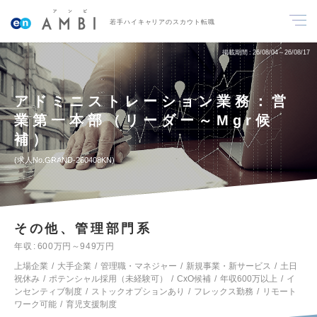
若手ハイキャリアのスカウト転職
掲載期間
26/08/04～26/08/17
アドミニストレーション業務：営
業第一本部（リーダー～Mgr候
補）
求人No.GRAND-260408KN
その他、管理部門系
年収
600万円～949万円
上場企業
大手企業
管理職・マネジャー
新規事業・新サービス
土日
祝休み
ポテンシャル採用（未経験可）
CxO候補
年収600万以上
イ
ンセンティブ制度
ストックオプションあり
フレックス勤務
リモート
ワーク可能
育児支援制度