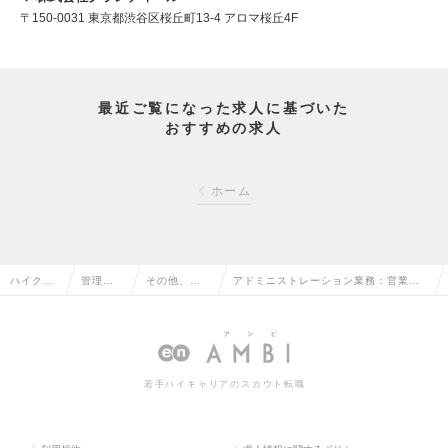
〒150-0031 東京都渋谷区桜丘町13-4 アロマ桜丘4F
最近ご覧になった求人に基づいた
おすすめの求人
ホーム
ハイクラ
管理部
その他、管
アドミニストレーション業務：営業第
ス求人TO
門系の
理部門系の
一本部（リーダー～Mgr候補）の求人情
P
転職
転職
報
若手ハイキャリアのスカウト転職