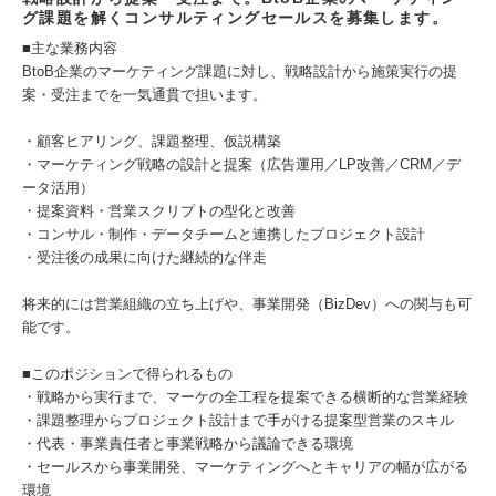
グ課題を解くコンサルティングセールスを募集します。
■主な業務内容
BtoB企業のマーケティング課題に対し、戦略設計から施策実行の提
案・受注までを一気通貫で担います。
・顧客ヒアリング、課題整理、仮説構築
・マーケティング戦略の設計と提案（広告運用／LP改善／CRM／デ
ータ活用）
・提案資料・営業スクリプトの型化と改善
・コンサル・制作・データチームと連携したプロジェクト設計
・受注後の成果に向けた継続的な伴走
将来的には営業組織の立ち上げや、事業開発（BizDev）への関与も可
能です。
■このポジションで得られるもの
・戦略から実行まで、マーケの全工程を提案できる横断的な営業経験
・課題整理からプロジェクト設計まで手がける提案型営業のスキル
・代表・事業責任者と事業戦略から議論できる環境
・セールスから事業開発、マーケティングへとキャリアの幅が広がる
環境