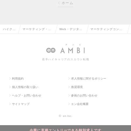
ホーム
ハイクラ
マーケティング・販
Web・デジタル
マーケティングコンサ
ス求人T
促企画・商品開発系
マーケティング
ルティングセールスの
OP
の転職
の転職
求人情報
若手ハイキャリアのスカウト転職
利用規約
求人情報に関するポリシー
個人情報の取り扱い
推奨環境
ヘルプ・お問い合わせ
参画のお問い合わせ
サイトマップ
エン会社概要
©
en Inc.
企業に直接エントリーできる特別求人です