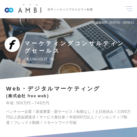
若手ハイキャリアのスカウト転職
掲載期間
26/07/30～26/08/12
マーケティングコンサルティン
グセールス
求人No.UZLTF-09
Web・デジタルマーケティング
株式会社 free web
年収
500万円～749万円
ベンチャー企業
新規事業・新サービス
転勤なし
土日祝休み
3,000万
円以上資金調達済
サービス責任者
年収600万以上
インセンティブ制
度
フレックス勤務
リモートワーク可能