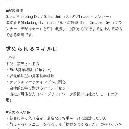
■配属組織
Sales Marketing Div. / Sales Unit.（現4名／Leader＋メンバー）
隣接するMarketing Div.（コンサル・広告運用）、Creative Div.（プラ
ンナー・デザイナー）と密に連携し、提案から実行までを社内で完結
できる環境です。
求められるスキルは
必須
下記に該当される方
・BtoB営業経験（2年以上）
・課題解決型の提案営業経験
・デジタルマーケティングへの関心
・自律的に学び動けるマインドセット
・出社が可能な方（ハイブリッドワーク前提／出社とリモートの併
用）
■求める人物像
・顧客に深く入り込み、最適な打ち手を一緒に設計したい方
・与えられたメニューを売るより「提案をつくる」ことにやりがいを