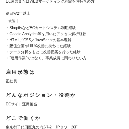
EC運営またはWEBマーケティング経験をお持ちの方
※目安2年以上
歓迎
・ShopifyなどECカートシステム利用経験
・Google Analytics等を用いたアクセス解析経験
・HTML／CSS／JavaScriptの基本理解
・販促企画やUIUX改善に携わった経験
・データ分析をもとに改善提案を行った経験
・“運用作業”ではなく、事業成長に関わりたい方
雇用形態は
正社員
どんなポジション・役割か
ECサイト運用担当
どこで働くか
東京都千代田区丸の内2-7-2 JPタワー26F