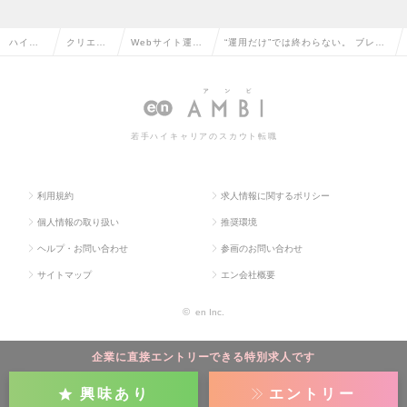
ハイク
クリエイ
Webサイト運
“運用だけ”では終わらない。 ブレイ
ラス求
ティブ系
営・コンテンツ
ンスリープのWEB担当（自社EC）
人TOP
の転職
企画の転職
募集！の求人情報
若手ハイキャリアのスカウト転職
利用規約
求人情報に関するポリシー
個人情報の取り扱い
推奨環境
ヘルプ・お問い合わせ
参画のお問い合わせ
サイトマップ
エン会社概要
©
en Inc.
企業に直接エントリーできる特別求人です
興味あり
エントリー