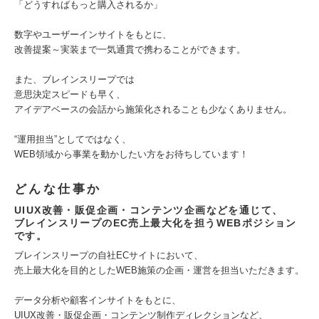
「どうすればもっと購入されるか」
数字やユーザーインサイトをもとに、
改善提案～実装まで一気通貫で携わることができます。
また、ブレインスリープでは
意思決定スピードも早く、
アイデアベースの会話から施策化されることも少なくありません。
“運用担当”としてではなく、
WEB領域から事業を動かしたい方をお待ちしています！
どんな仕事か
UIUX改善・販促企画・コンテンツ企画などを通じて、
ブレインスリープのEC売上最大化を担うWEBポジション
です。
ブレインスリープの自社ECサイトにおいて、
売上最大化を目的としたWEB施策の企画・運営を担当いただきます。
データ分析や顧客インサイトをもとに、
UIUX改善・販促企画・コンテンツ制作ディレクションなど、