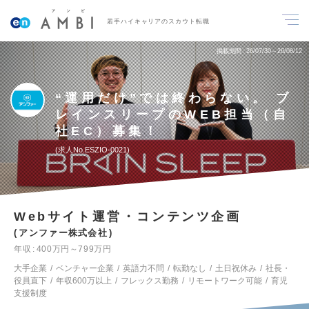
若手ハイキャリアのスカウト転職
掲載期間
26/07/30～26/08/12
“運用だけ”では終わらない。 ブ
レインスリープのWEB担当（自
社EC）募集！
求人No.ESZIO-0021
Webサイト運営・コンテンツ企画
アンファー株式会社
年収
400万円～799万円
大手企業
ベンチャー企業
英語力不問
転勤なし
土日祝休み
社長・
役員直下
年収600万以上
フレックス勤務
リモートワーク可能
育児
支援制度