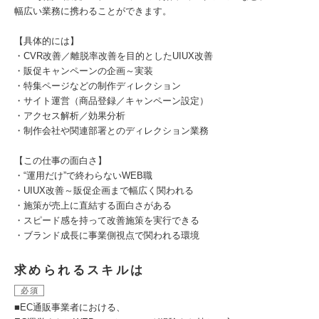
幅広い業務に携わることができます。
【具体的には】
・CVR改善／離脱率改善を目的としたUIUX改善
・販促キャンペーンの企画～実装
・特集ページなどの制作ディレクション
・サイト運営（商品登録／キャンペーン設定）
・アクセス解析／効果分析
・制作会社や関連部署とのディレクション業務
【この仕事の面白さ】
・“運用だけ”で終わらないWEB職
・UIUX改善～販促企画まで幅広く関われる
・施策が売上に直結する面白さがある
・スピード感を持って改善施策を実行できる
・ブランド成長に事業側視点で関われる環境
求められるスキルは
必須
■EC通販事業者における、