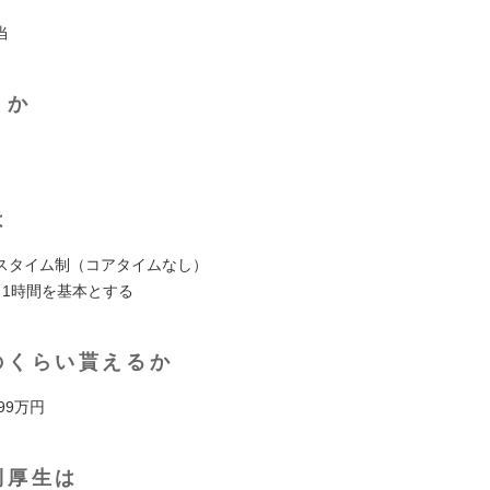
当
くか
は
スタイム制（コアタイムなし）
日1時間を基本とする
のくらい貰えるか
699万円
利厚生は