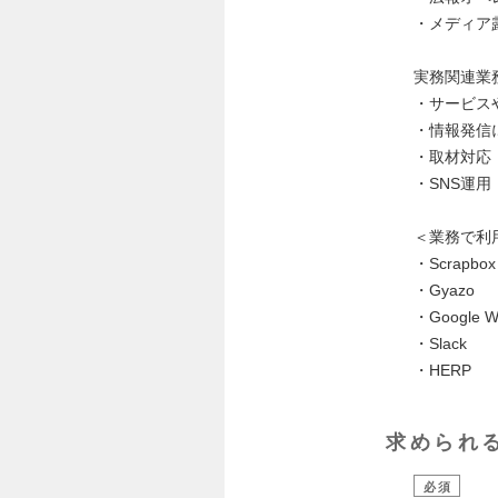
・メディア
実務関連業
・サービス
・情報発信
・取材対応
・SNS運用
＜業務で利
・Scrapbox
・Gyazo
・Google W
・Slack
・HERP
求められ
必須