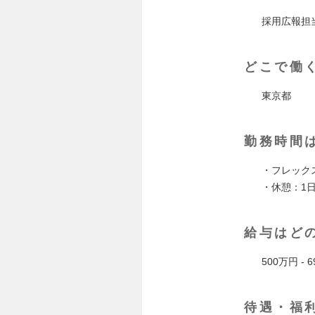
採用広報担
どこで働
東京都
勤務時間
・フレック
・休憩：1
給与はど
500万円 - 
待遇・福