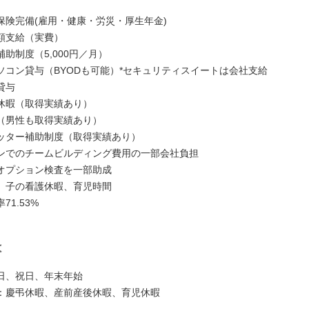
保険完備(雇用・健康・労災・厚生年金)
額支給（実費）
助制度（5,000円／月）
ソコン貸与（BYODも可能）*セキュリティスイートは会社支給
貸与
休暇（取得実績あり）
（男性も取得実績あり）
ッター補助制度（取得実績あり）
ンでのチームビルディング費用の一部会社負担
オプション検査を一部助成
、子の看護休暇、育児時間
71.53%
は
日、祝日、年末年始
：慶弔休暇、産前産後休暇、育児休暇