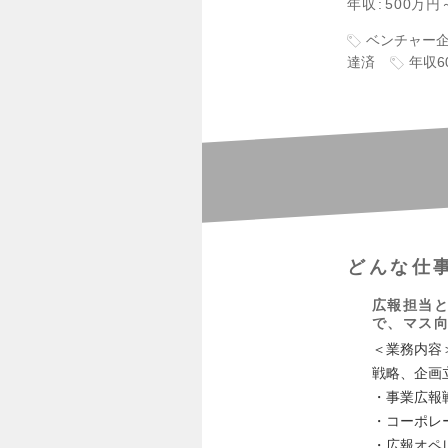
年収
500万円
ベンチャー
達済
年収6
どんな仕
広報担当
で、マス
＜業務内容
戦略、企画
・事業広報
・コーポレ
・広報オペ