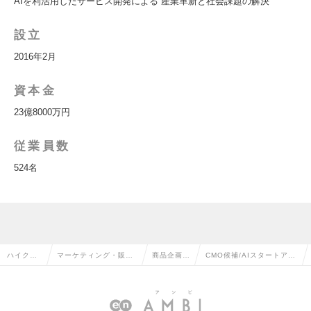
AIを利活用したサービス開発による 産業革新と社会課題の解決
設立
2016年2月
資本金
23億8000万円
従業員数
524名
ハイクラ
マーケティング・販促
商品企画・
CMO候補/AIスタートアッ
ス求人TO
企画・商品開発系の転
開発の転職
プ/年収-1500万の求人情
P
職
報