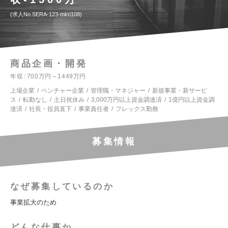
求人No.SERA-123-mkn108
商品企画・開発
年収
700万円～1449万円
上場企業
ベンチャー企業
管理職・マネジャー
新規事業・新サービ
ス
転勤なし
土日祝休み
3,000万円以上資金調達済
1億円以上資金調
達済
社長・役員直下
事業責任者
フレックス勤務
募集情報
なぜ募集しているのか
事業拡大のため
どんな仕事か