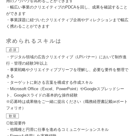
用のノウハウを高めることができます
・幅広い事業のクリエイティブのPDCAを回し、成果を確認すること
ができます
・事業課題に紐づいたクリエイティブ企画やディレクションまで幅広
く携わることができます
求められるスキルは
必須
・デジタル領域の広告クリエイティブ（LP/バナー）において制作進
行・管理の経験3年以上
・事業戦略やクリエイティブブリーフを理解し、必要な要件を整理で
きる
・ターゲットに刺さる言葉を構成する作成スキル
・Microsoft Office（Excel、PowerPoint）やGoogleスプレッドシー
ト、Googleスライドの基本的な操作経験
※応募時は成果物をご一緒に提出ください（職務経歴書記載orポート
フォリオ）
歓迎
◎歓迎要件
・他職種と円滑に仕事を進めるコミュニケーションスキル
・Figmaを使用した実務経験