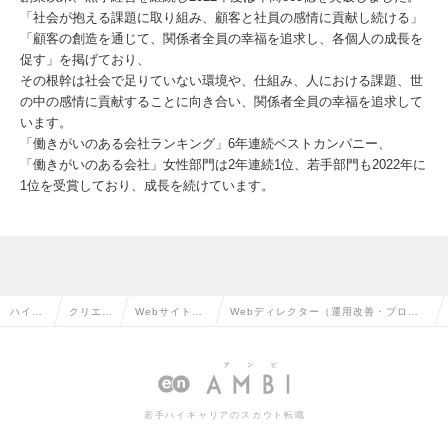
「社会が抱える課題に取り組み、顧客と社員の感情に貢献し続ける」
「顧客の創造を通じて、関係者全員の幸福を追求し、各個人の成長を
促す」を掲げており、
その根幹は社会で足りていない環境や、仕組み、人における課題、世
の中の感情に貢献することに向き合い、関係者全員の幸福を追求して
います。
「働きがいのある会社ランキング」6年連続ベストカンパニー、
「働きがいのある会社」女性部門は2年連続1位、若手部門も2022年に
1位を受賞しており、成長を続けています。
ハイク
クリエイ
Webサイト運
Webディレクター（運用改善・プロモ
ラス求
ティブ系
営・コンテン
ーション）/年収-800万/IT人材サービス
人TOP
の転職
ツ企画の転職
事業/カフェ制度有の求人情報
若手ハイキャリアのスカウト転職