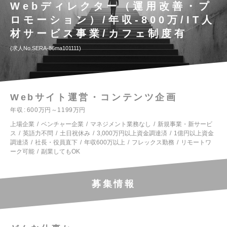
Webディレクター（運用改善・プ
ロモーション）/年収-800万/IT人
材サービス事業/カフェ制度有
求人No.SERA-86ma101111
Webサイト運営・コンテンツ企画
年収
600万円～1199万円
上場企業
ベンチャー企業
マネジメント業務なし
新規事業・新サービ
ス
英語力不問
土日祝休み
3,000万円以上資金調達済
1億円以上資金
調達済
社長・役員直下
年収600万以上
フレックス勤務
リモートワ
ーク可能
副業してもOK
募集情報