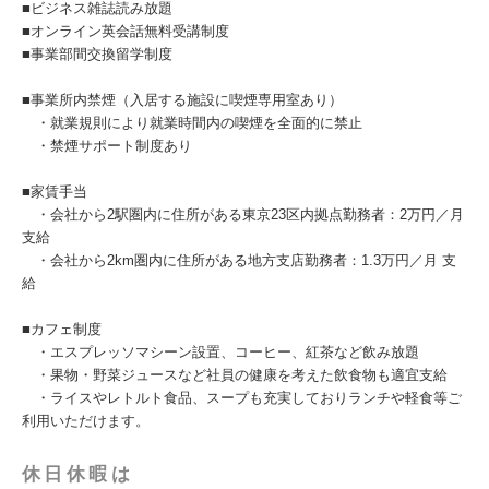
■ビジネス雑誌読み放題
■オンライン英会話無料受講制度
■事業部間交換留学制度
■事業所内禁煙（入居する施設に喫煙専用室あり）
・就業規則により就業時間内の喫煙を全面的に禁止
・禁煙サポート制度あり
■家賃手当
・会社から2駅圏内に住所がある東京23区内拠点勤務者：2万円／月
支給
・会社から2km圏内に住所がある地方支店勤務者：1.3万円／月 支
給
■カフェ制度
・エスプレッソマシーン設置、コーヒー、紅茶など飲み放題
・果物・野菜ジュースなど社員の健康を考えた飲食物も適宜支給
・ライスやレトルト食品、スープも充実しておりランチや軽食等ご
利用いただけます。
休日休暇は