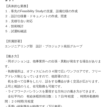
【具体的な業務】
１．客先のFeasibility Studyの支援、設備仕様の作成
２．設計仕様書・ドキュメントの作成、照査
３．見積引合い対応
４．技術検討
５．試運転確認
【所属部署】
エンジニアリング部 設計・プロジェクト統括グループ
【働き方】
・同ポジションは、他事業所への出張・異動が発生する場合がありま
す。
・執務場所は、オフィスビルの３４階で広いワンフロアです。フリー
アドレス制となっていますので、他部署の方と
机を並べて仕事をしたり、話をする機会が多く交流が広がります。
上司と相談のうえ、在宅勤務も可能です。
・ライフワークバンランスを重視する方向けの働き方ができます。
全社平均の 有給休暇所得日数：１７日/年程度 、時間外勤務時
間：２０時間/月程度
・手厚い福利厚生が特徴です（下記参照）。