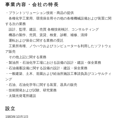
事業内容・会社の特長
・プラントソリューション技術・商品の提供
各種化学工業用、環境保全用その他の各種機械設備および装置に関
する次の業務
設計、監理、建設、売買 各種技術検討、コンサルティング
機器の製作、売買、賃貸、検査、診断、補修、清掃
運転および保全に関する業務の受託
工業所有権、ノウハウおよびコンピューターを利用したソフトウェ
ア販売
その他上記に関する業務
・製油所・石油化学工場における設備の設計・建設・保全業務
・石油備蓄設備に関する設備の設計・建設・保全業務
・一般建築、土木、造園および給油所施設工事請負及びコンサルティ
ング
・石油、石油化学等に関する装置、器具の販売
・技術開発および試験、研究業務
・太陽光発電所建設
設立
1983年10月1日