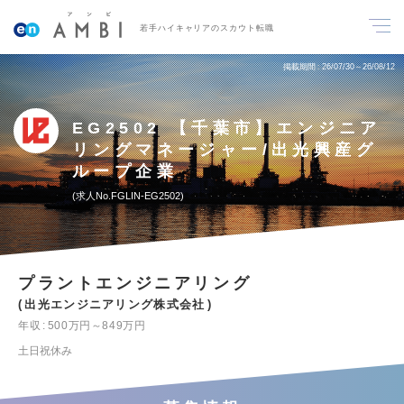
若手ハイキャリアのスカウト転職
掲載期間
26/07/30～26/08/12
EG2502 【千葉市】エンジニア
リングマネージャー/出光興産グ
ループ企業
求人No.FGLIN-EG2502
プラントエンジニアリング
出光エンジニアリング株式会社
年収
500万円～849万円
土日祝休み