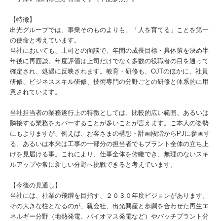
【特徴】
出光グループでは、事業そのものよりも、「人を育てる」ことを第一
の使命と考えています。
当社においても、上司との面談で、年間の成長目標・具体策を決め半
年後に再面談。年度評価は上司だけでなく多数の役職者の目を通って
確定され、処遇に反映されます。教育・研修も、OJTのほかに、社員
研修、ビジネススキル研修、技術専門の分野ごとの研修と体系的に用
意されています。
当社担当者の業務遂行上の特徴としては、比較的広い範囲、あるいは
隣接する業務をカバーすることが多いことが言えます。ご本人の姿勢
にもよりますが、例えば、お客さまの構想・計画段階からPJに参画す
る、あるいは本来は工事の一部分の担当者でもプラント全体の立ち上
げを見届ける事。これにより、仕事全体を俯瞰でき、無理のないスキ
ルアップや常に新しい分野へ挑戦できると考えています。
【今後の見通し】
当社には、社業の飛躍を目指す、２０３０年度ビジョンがあります。
その大きな柱となるのが、親会社、出光興産と歩調を合わせた再生エ
ネルギー分野（地熱発電、バイオマス発電など）やバッチプラント分