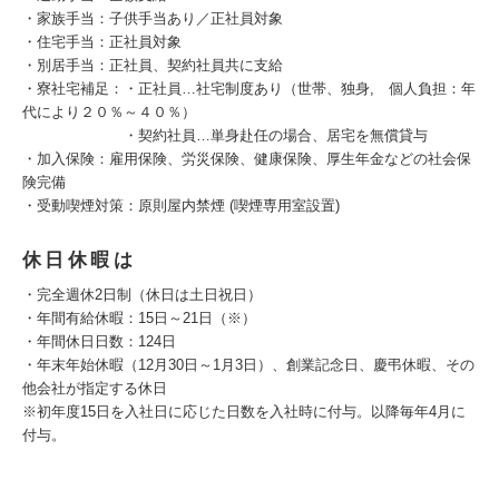
・家族手当：子供手当あり／正社員対象
・住宅手当：正社員対象
・別居手当：正社員、契約社員共に支給
・寮社宅補足：・正社員…社宅制度あり（世帯、独身, 個人負担：年
代により２０％～４０％）
・契約社員…単身赴任の場合、居宅を無償貸与
・加入保険：雇用保険、労災保険、健康保険、厚生年金などの社会保
険完備
・受動喫煙対策：原則屋内禁煙 (喫煙専用室設置)
休日休暇は
・完全週休2日制（休日は土日祝日）
・年間有給休暇：15日～21日（※）
・年間休日日数：124日
・年末年始休暇（12月30日～1月3日）、創業記念日、慶弔休暇、その
他会社が指定する休日
※初年度15日を入社日に応じた日数を入社時に付与。以降毎年4月に
付与。