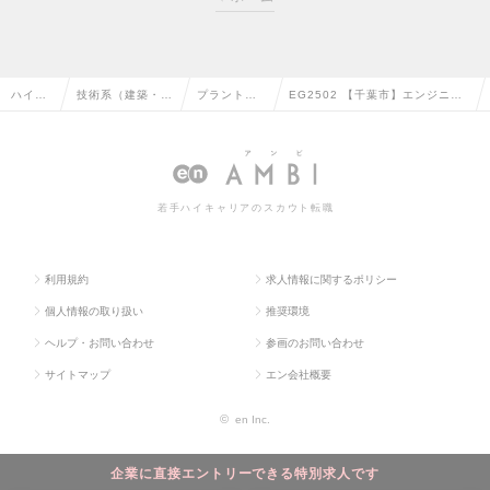
ハイク
技術系（建築・設
プラントエ
EG2502 【千葉市】エンジニア
ラス求
備・土木・プラン
ンジニアリ
リングマネージャー/出光興産グ
人TOP
ト）の転職
ングの転職
ループ企業の求人情報
若手ハイキャリアのスカウト転職
利用規約
求人情報に関するポリシー
個人情報の取り扱い
推奨環境
ヘルプ・お問い合わせ
参画のお問い合わせ
サイトマップ
エン会社概要
©
en Inc.
企業に直接エントリーできる特別求人です