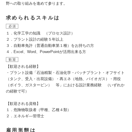
野への取り組みを進めて参ります。
求められるスキルは
必須
１．化学工学の知識 （プロセス設計）
２．プラント設計の経験５年以上
３．自動車免許（普通自動車第１種）をお持ちの方
４．Excel、Word、PowerPointが活用出来る方
歓迎
【歓迎される経験】
・プラント設備「石油精製・石油化学・バッチプラント・オフサイト
（タンク、受入・出荷設備）・再エネ（地熱、バイオガス）・用役
（ボイラ、ガスタービン） 等」における設計業務経験 （いずれか
の経験で可）
【歓迎される資格】
１．危険物取扱者（甲種、乙種４類）
２．エネルギ―管理士
雇用形態は