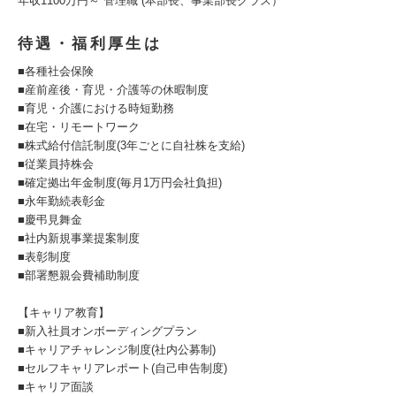
年収1100万円～ 管理職 (本部長、事業部長クラス）
待遇・福利厚生は
■各種社会保険
■産前産後・育児・介護等の休暇制度
■育児・介護における時短勤務
■在宅・リモートワーク
■株式給付信託制度(3年ごとに自社株を支給)
■従業員持株会
■確定拠出年金制度(毎月1万円会社負担)
■永年勤続表彰金
■慶弔見舞金
■社内新規事業提案制度
■表彰制度
■部署懇親会費補助制度
【キャリア教育】
■新入社員オンボーディングプラン
■キャリアチャレンジ制度(社内公募制)
■セルフキャリアレポート(自己申告制度)
■キャリア面談