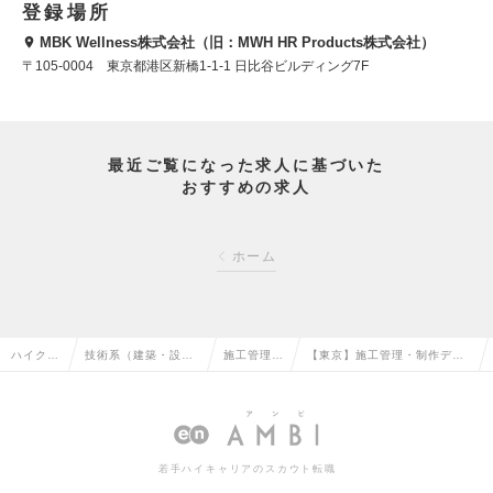
登録場所
MBK Wellness株式会社（旧：MWH HR Products株式会社）
〒105-0004 東京都港区新橋1-1-1 日比谷ビルディング7F
最近ご覧になった求人に基づいた
おすすめの求人
ホーム
ハイクラ
技術系（建築・設
施工管理
【東京】施工管理・制作ディ
ス求人T
備・土木・プラン
（建築）の
レクター（商空間・常設）の
OP
ト）の転職
転職
求人情報
若手ハイキャリアのスカウト転職