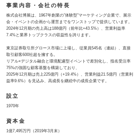
事業内容・会社の特長
株式会社博展は、1967年創業の”体験型”マーケティング企業で、展示
会・イベントの企画から運営までをワンストップで提供しています。
2024年12月期の売上高は188億円（前年比+43.5%）、営業利益率
7.4%と業界トップクラスの収益性を誇ります。
東京証券取引所グロース市場に上場し、従業員545名（連結）、直接
取引顧客600社超を擁する。
リアル×デジタル融合と環境配慮型イベントで差別化し、指名受注率
75%の強固な顧客基盤を構築しており、
2025年12月期は売上225億円（+19.4%）、営業利益21.5億円（営業利
益率9.6%）を見込み、高成長を継続中の成長企業です。
設立
1970年
資本金
1億7,495万円（2019年3月末）