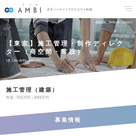
若手ハイキャリアのスカウト転職
掲載期間
26/08/04～26/08/17
【東京】施工管理・制作ディレク
ター（商空間・常設）
求人No.AHN--180165
施工管理（建築）
年収
700万円～899万円
募集情報