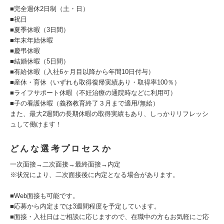
■完全週休2日制（土・日）
■祝日
■夏季休暇（3日間）
■年末年始休暇
■慶弔休暇
■結婚休暇（5日間）
■有給休暇（入社6ヶ月目以降から年間10日付与）
■産休・育休（いずれも取得復帰実績あり・取得率100％）
■ライフサポート休暇（不妊治療の通院時などに利用可）
■子の看護休暇（義務教育終了３月まで適用/無給）
また、最大2週間の長期休暇の取得実績もあり、しっかりリフレッシ
ュして働けます！
どんな選考プロセスか
一次面接→二次面接→最終面接→内定
※状況により、二次面接後に内定となる場合があります。
■Web面接も可能です。
■応募から内定までは3週間程度を予定しています。
■面接・入社日はご相談に応じますので、在職中の方もお気軽にご応