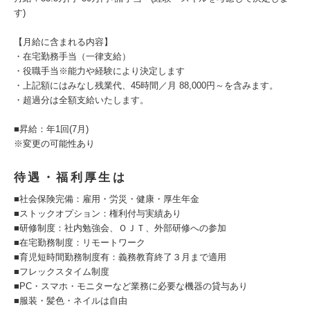
す)
【月給に含まれる内容】
・在宅勤務手当（一律支給）
・役職手当※能力や経験により決定します
・上記額にはみなし残業代、45時間／月 88,000円～を含みます。
・超過分は全額支給いたします。
■昇給：年1回(7月)
※変更の可能性あり
待遇・福利厚生は
■社会保険完備：雇用・労災・健康・厚生年金
■ストックオプション：権利付与実績あり
■研修制度：社内勉強会、ＯＪＴ、外部研修への参加
■在宅勤務制度：リモートワーク
■育児短時間勤務制度有：義務教育終了３月まで適用
■フレックスタイム制度
■PC・スマホ・モニターなど業務に必要な機器の貸与あり
■服装・髪色・ネイルは自由