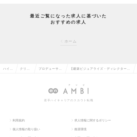
最近ご覧になった求人に基づいた
おすすめの求人
ホーム
ハイク
クリエ
プロデューサ
【建築ビジュアライズ・ディレクター】
ラス求
イティ
ー・ディレクタ
クライアントの「頭の中」を可視化す
人TO
ブ系の
ー（その他）の
る。想いを形にする空間の翻訳者の求人
P
転職
転職
情報
若手ハイキャリアのスカウト転職
利用規約
求人情報に関するポリシー
個人情報の取り扱い
推奨環境