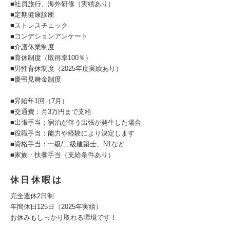
■社員旅行、海外研修（実績あり）
■定期健康診断
■ストレスチェック
■コンデションアンケート
■介護休業制度
■育休制度（取得率100％）
■男性育休制度（2025年度実績あり）
■慶弔見舞金制度
■昇給年1回（7月）
■交通費：月3万円まで支給
■出張手当：宿泊が伴う出張が発生した場合
■役職手当：能力や経験により決定します
■資格手当：一級/二級建築士、N1など
■家族・扶養手当（支給条件あり）
休日休暇は
完全週休2日制
年間休日125日（2025年実績）
お休みもしっかり取れる環境です！