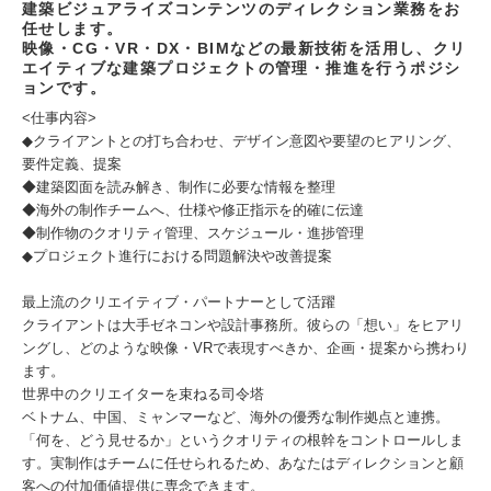
建築ビジュアライズコンテンツのディレクション業務をお
任せします。
映像・CG・VR・DX・BIMなどの最新技術を活用し、クリ
エイティブな建築プロジェクトの管理・推進を行うポジシ
ョンです。
<仕事内容>
◆クライアントとの打ち合わせ、デザイン意図や要望のヒアリング、
要件定義、提案
◆建築図面を読み解き、制作に必要な情報を整理
◆海外の制作チームへ、仕様や修正指示を的確に伝達
◆制作物のクオリティ管理、スケジュール・進捗管理
◆プロジェクト進行における問題解決や改善提案
最上流のクリエイティブ・パートナーとして活躍
クライアントは大手ゼネコンや設計事務所。彼らの「想い」をヒアリ
ングし、どのような映像・VRで表現すべきか、企画・提案から携わり
ます。
世界中のクリエイターを束ねる司令塔
ベトナム、中国、ミャンマーなど、海外の優秀な制作拠点と連携。
「何を、どう見せるか」というクオリティの根幹をコントロールしま
す。実制作はチームに任せられるため、あなたはディレクションと顧
客への付加価値提供に専念できます。