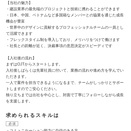
【当社の魅力】
・建設業界の最先端のプロジェクトと技術に携わることができます
・日本、中国、ベトナムなど多国籍なメンバーとの協業を通じた成長
機会が豊富
・世界中のデザインに貢献するプロフェッショナルチームの一員とし
て活躍できます
・フレックスタイム制を導入しており、メリハリをつけて働けます
・社長との距離が近く、決裁事項の意思決定がスピーディです
【入社後の流れ】
まずはOJTからスタートします。
入社後しばらくは先輩社員に付いて、業務の流れや進め方を学んでい
ただきます。
一人で案件を担当できるようになるまで、チームがしっかりとサポー
トしますのでご安心ください。
独り立ちまでは出社を中心とし、対面で丁寧にフォローしながら成長
を支援します。
求められるスキルは
必須
・コミュニケーション能力に自信のある方