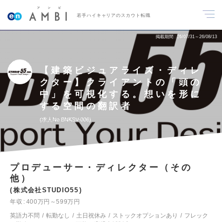
若手ハイキャリアのスカウト転職
掲載期間
26/07/31～26/08/13
【建築ビジュアライズ・ディレ
クター】クライアントの「頭の
中」を可視化する。想いを形に
する空間の翻訳者
求人No.BNKSV-006
プロデューサー・ディレクター（その
他）
株式会社STUDIO55
年収
400万円～599万円
英語力不問
転勤なし
土日祝休み
ストックオプションあり
フレック