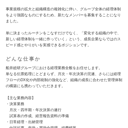
事業規模の拡大と組織構造の複雑化に伴い、グループ全体の経理体制
をより強固なものにするため、新たなメンバーを募集することになり
ました。
単に決まったルーチンをこなすだけでなく、「変化する組織の中で、
新しい経理体制を一緒に作っていく」という、成長企業ならではのス
ピード感とやりがいを実感できるポジションです。
どんな仕事か
船井総研グループにおける経理業務全般をお任せします。
単なる伝票処理にとどまらず、月次・年次決算の完遂、さらには経理
フローのDX化や内部統制の強化など、組織の成長に合わせた管理体制
の構築にも携わっていただきます。
【主な業務内容】
・決算業務
月次・四半期・年次決算の遂行
試算表の作成、経営報告資料の準備
・日常経理・出納管理
仕訳起票、売掛・買掛金管理、経費精算