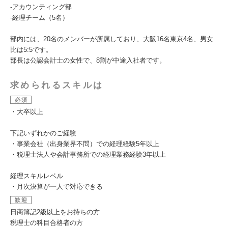
-アカウンティング部
-経理チーム（5名）
部内には、20名のメンバーが所属しており、大阪16名東京4名、男女
比は5:5です。
部長は公認会計士の女性で、8割が中途入社者です。
求められるスキルは
必須
・大卒以上
下記いずれかのご経験
・事業会社（出身業界不問）での経理経験5年以上
・税理士法人や会計事務所での経理業務経験3年以上
経理スキルレベル
・月次決算が一人で対応できる
歓迎
日商簿記2級以上をお持ちの方
税理士の科目合格者の方