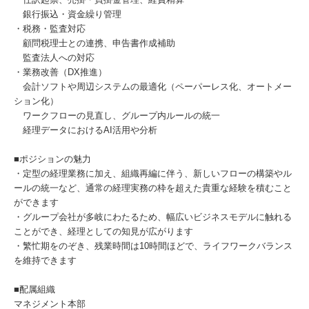
銀行振込・資金繰り管理
・税務・監査対応
顧問税理士との連携、申告書作成補助
監査法人への対応
・業務改善（DX推進）
会計ソフトや周辺システムの最適化（ペーパーレス化、オートメー
ション化）
ワークフローの見直し、グループ内ルールの統一
経理データにおけるAI活用や分析
■ポジションの魅力
・定型の経理業務に加え、組織再編に伴う、新しいフローの構築やル
ールの統一など、通常の経理実務の枠を超えた貴重な経験を積むこと
ができます
・グループ会社が多岐にわたるため、幅広いビジネスモデルに触れる
ことができ、経理としての知見が広がります
・繁忙期をのぞき、残業時間は10時間ほどで、ライフワークバランス
を維持できます
■配属組織
マネジメント本部