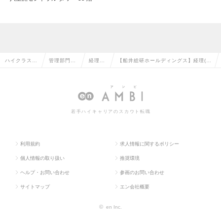
ハイクラス求
管理部門系
経理の
【船井総研ホールディングス】経理(メ
人TOP
の転職
転職
ンバー)の求人情報
若手ハイキャリアのスカウト転職
利用規約
求人情報に関するポリシー
個人情報の取り扱い
推奨環境
ヘルプ・お問い合わせ
参画のお問い合わせ
サイトマップ
エン会社概要
©
en Inc.