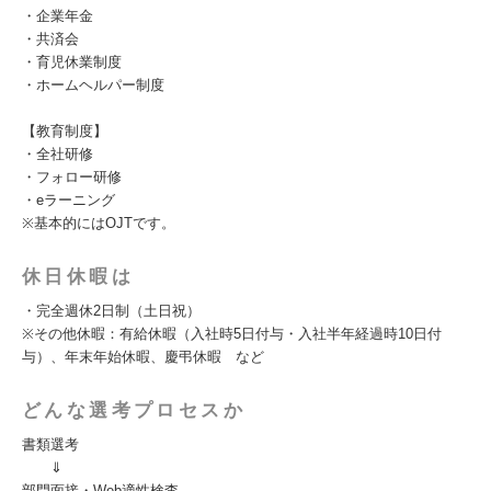
・企業年金
・共済会
・育児休業制度
・ホームヘルパー制度
【教育制度】
・全社研修
・フォロー研修
・eラーニング
※基本的にはOJTです。
休日休暇は
・完全週休2日制（土日祝）
※その他休暇：有給休暇（入社時5日付与・入社半年経過時10日付
与）、年末年始休暇、慶弔休暇 など
どんな選考プロセスか
書類選考
⇓
部門面接・Web適性検査