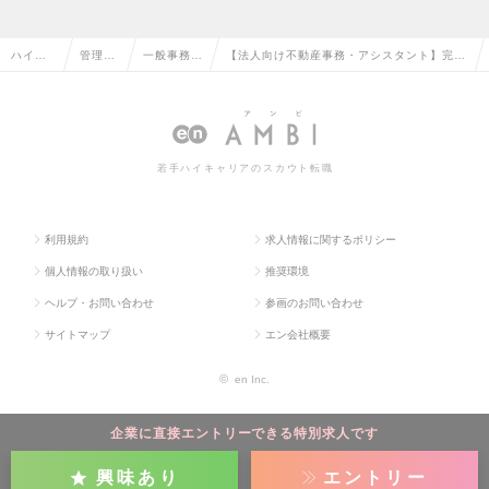
ハイク
管理部
一般事務・
【法人向け不動産事務・アシスタント】完全
ラス求
門系の
営業事務の
土日祝休み/年休123日/若手活躍中/月給28
人TOP
転職
転職
万以上～の求人情報
若手ハイキャリアのスカウト転職
利用規約
求人情報に関するポリシー
個人情報の取り扱い
推奨環境
ヘルプ・お問い合わせ
参画のお問い合わせ
サイトマップ
エン会社概要
©
en Inc.
企業に直接エントリーできる特別求人です
興味あり
エントリー