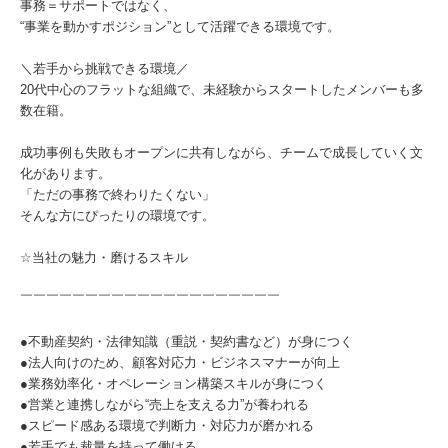
事務＝サポートではなく、
“事業を動かすポジション”として活躍できる環境です。
＼若手から挑戦できる環境／
20代中心のフラットな組織で、未経験からスタートしたメンバーも多
数在籍。
成功事例も失敗もオープンに共有しながら、チームで成長していく文
化があります。
「ただの事務で終わりたくない」
そんな方にぴったりの環境です。
☆当社の魅力・磨けるスキル
￣￣￣￣￣￣￣￣￣￣￣￣￣￣￣￣￣￣￣￣
●不動産契約・法律知識（重説・契約書など）が身につく
●法人向けのため、顧客対応力・ビジネスマナーが向上
●業務効率化・オペレーション構築スキルが身につく
●営業と連携しながら“売上を支える力”が養われる
●スピード感ある環境で判断力・対応力が磨かれる
●若手でも裁量を持って働ける