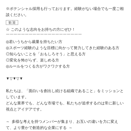
※ポテンシャル採用も行っております。経験がない場合でも一度ご相
談ください。
歓迎
☆ このような志向をお持ちの方にぜひ！
￣￣￣￣￣￣￣￣￣￣￣￣￣￣￣￣￣￣￣￣
◎若いうちから裁量を持ちたい方
◎スポーツ経験のような目標に向かって努力してきた経験のある方
◎知らないことを「おもしろそう」と思える方
◎変化を怖がらず、楽しめる方
◎ルールをつくる方がワクワクする方
▼▽▼▽▼
私たちは、「面白いを創出し続ける組織であること」をミッションと
しています。
どんな業界でも、どんな市場でも、私たちが追求するのは常に新しい
視点とアイデアです。
～ 多様な考えを持つメンバーが集まり、お互いの違いを力に変え
て、より豊かで創造的な企業にする ～