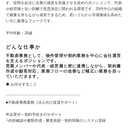
す。採用を起点に企業の成長を加速させる攻めのポジションで、代表
や経営陣と近い距離で意思決定に関われる環境です。20代中心の組織
で裁量を持ちながら成長できるため、若いうちから市場価値を高めた
い方に最適なフェーズです。
平均年齢：26歳
どんな仕事か
不動産事務として、物件管理や契約業務を中心に会社運営
を支えるポジションです。
営業メンバーや代表・経営層と密に連携しながら、契約書
作成や顧客対応、業務フローの改善など幅広い業務を担っ
ていただきます。
◆ お任せすること
￣￣￣￣￣￣￣￣￣￣￣￣￣￣￣￣￣￣￣￣
■不動産事務業務（法人向け賃貸サポート）
申込受付～契約手続きのサポート
└内容確認や書類作成・審査依頼・契約情報のシステム登録