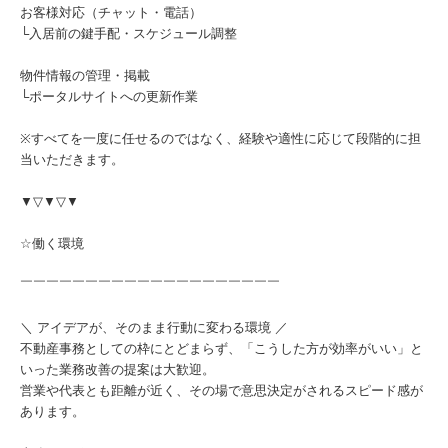
お客様対応（チャット・電話）
└入居前の鍵手配・スケジュール調整
物件情報の管理・掲載
└ポータルサイトへの更新作業
※すべてを一度に任せるのではなく、経験や適性に応じて段階的に担
当いただきます。
▼▽▼▽▼
☆働く環境
￣￣￣￣￣￣￣￣￣￣￣￣￣￣￣￣￣￣￣￣
＼ アイデアが、そのまま行動に変わる環境 ／
不動産事務としての枠にとどまらず、「こうした方が効率がいい」と
いった業務改善の提案は大歓迎。
営業や代表とも距離が近く、その場で意思決定がされるスピード感が
あります。