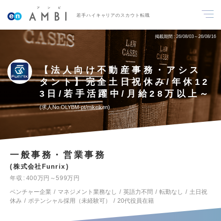
若手ハイキャリアのスカウト転職
掲載期間
26/08/03～26/08/16
【法人向け不動産事務・アシス
タント】完全土日祝休み/年休12
3日/若手活躍中/月給28万以上～
求人No.OLYBM-pt/mikeiken
一般事務・営業事務
株式会社Funrix
年収
400万円～599万円
ベンチャー企業
マネジメント業務なし
英語力不問
転勤なし
土日祝
休み
ポテンシャル採用（未経験可）
20代役員在籍