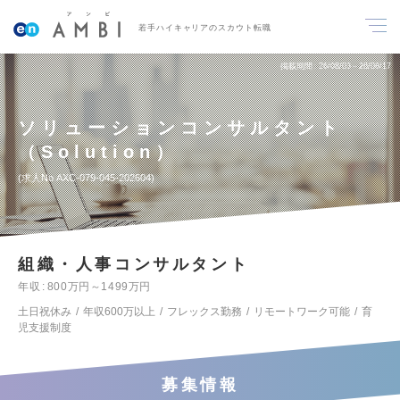
若手ハイキャリアのスカウト転職
掲載期間
26/08/03～26/08/17
ソリューションコンサルタント
（Solution）
求人No.AXC-079-045-202604
組織・人事コンサルタント
年収
800万円～1499万円
土日祝休み
年収600万以上
フレックス勤務
リモートワーク可能
育
児支援制度
募集情報