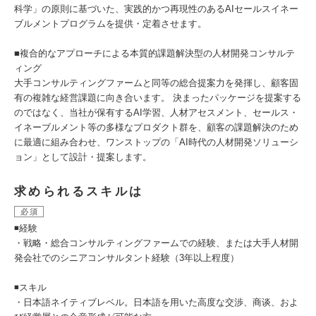
科学」の原則に基づいた、実践的かつ再現性のあるAIセールスイネー
ブルメントプログラムを提供・定着させます。
■複合的なアプローチによる本質的課題解決型の人材開発コンサルテ
ィング
大手コンサルティングファームと同等の総合提案力を発揮し、顧客固
有の複雑な経営課題に向き合います。 決まったパッケージを提案する
のではなく、当社が保有するAI学習、人材アセスメント、セールス・
イネーブルメント等の多様なプロダクト群を、顧客の課題解決のため
に最適に組み合わせ、ワンストップの「AI時代の人材開発ソリューシ
ョン」として設計・提案します。
求められるスキルは
必須
◾️経験
・戦略・総合コンサルティングファームでの経験、または大手人材開
発会社でのシニアコンサルタント経験（3年以上程度）
◾️スキル
・日本語ネイティブレベル。日本語を用いた高度な交渉、商谈、およ