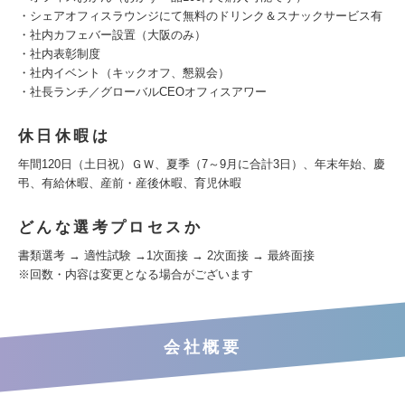
・シェアオフィスラウンジにて無料のドリンク＆スナックサービス有
・社内カフェバー設置（大阪のみ）
・社内表彰制度
・社内イベント（キックオフ、懇親会）
・社長ランチ／グローバルCEOオフィスアワー
休日休暇は
年間120日（土日祝）ＧＷ、夏季（7～9月に合計3日）、年末年始、慶
弔、有給休暇、産前・産後休暇、育児休暇
どんな選考プロセスか
書類選考 → 適性試験 →1次面接 → 2次面接 → 最終面接
※回数・内容は変更となる場合がございます
会社概要