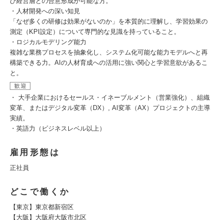
び経営層との合意形成が可能な方。
・人材開発への深い知見
「なぜ多くの研修は効果がないのか」を本質的に理解し、学習効果の
測定（KPI設定）について専門的な見識を持っていること。
・ロジカルモデリング能力
複雑な業務プロセスを抽象化し、システム化可能な能力モデルへと再
構築できる力。AIの人材育成への活用に強い関心と学習意欲があるこ
と。
歓迎
・ 大手企業におけるセールス・イネーブルメント（営業強化）、組織
変革、またはデジタル変革（DX）, AI変革（AX）プロジェクトの主導
実績。
・英語力（ビジネスレベル以上）
雇用形態は
正社員
どこで働くか
【東京】東京都新宿区
【大阪】大阪府大阪市北区