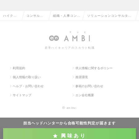
ハイクラ
コンサルタ
組織・人事コンサ
ソリューションコンサルタン
ス求人TO
ント系の転
ルタントの転職
ト（Solution）の求人情報
P
職
若手ハイキャリアのスカウト転職
利用規約
求人情報に関するポリシー
個人情報の取り扱い
推奨環境
ヘルプ・お問い合わせ
参画のお問い合わせ
サイトマップ
エン会社概要
©
en Inc.
担当ヘッドハンターから
合格可能性判定
が届きます
興味あり