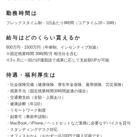
勤務時間は
フレックスタイム制：1日あたり8時間（コアタイム10～16時）
給与はどのくらい貰えるか
800万円 - 1500万円（年俸制、インセンティブ別途）
※固定残業時間 30時間/月 相当分を含む
※3ヶ月に一回の評価面談で成果に応じて支給額UPが可能
待遇・福利厚生は
・社会保険完備（健康保険、厚生年金保険、雇用保険、労災保険）
・残業手当（固定残業時間30時間超過の場合）
・交通費支給（全額・上限あり）
・健康診断（年1回）
・リモートワーク制度
・副業可（事前申請制）
・MacBook／iPhone／ヘッドセットなど業務に必要なデバイスを貸与
・スタンディングデスク対応
・オフィスおかん（おかず一品100円で購入可能です）