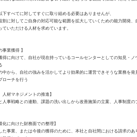
以下すべてに対してすぐに取り組める必要はありませんが、
役割に対してご自身の対応可能な範囲を拡大していくための能力開発、
っていただける人材を求めています。
の事業獲得 】
獲得に向けて、自社が現在持っているコールセンターとしての知見・ノ
る
の中から、自社の強みを活かしてより効果的に運営できそうな業務を発
プローチを行う
、人材マネジメントの推進】
と人事戦略との連動、課題の洗い出しから改善施策の立案、人事制度の
模化に向けた財務面での整理】
した事業、または今後の獲得のために、本社と自社間における請求のあ