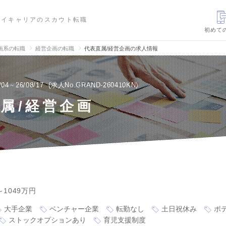
ハイキャリアのスカウト転職
初めて
画系の転職
経営企画の転職
代表直属/経営企画の求人情報
/04～26/08/17
求人No.GRAND-260410KN
属/経営企画
～1049万円
大手企業
ベンチャー企業
転勤なし
土日祝休み
ポ
ストックオプションあり
育児支援制度