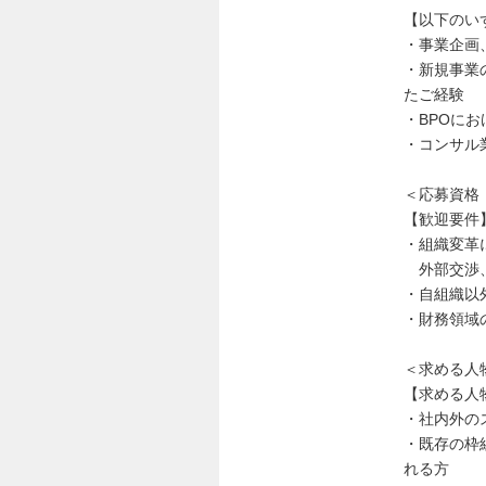
【以下のい
・事業企画
・新規事業
たご経験
・BPOに
・コンサル
＜応募資格
【歓迎要件
・組織変革
外部交渉、
・自組織以
・財務領域
＜求める人
【求める人
・社内外の
・既存の枠
れる方