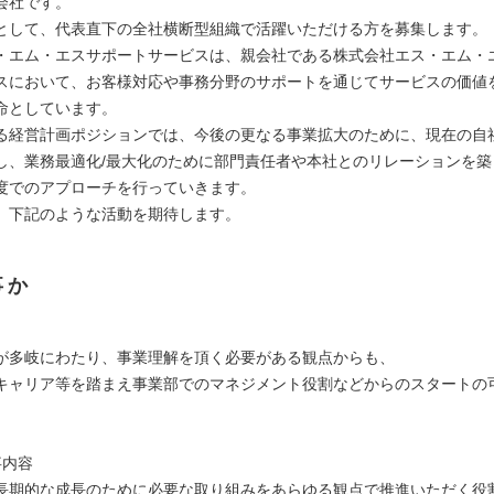
会社です。
として、代表直下の全社横断型組織で活躍いただける方を募集します。
・エム・エスサポートサービスは、親会社である株式会社エス・エム・
スにおいて、お客様対応や事務分野のサポートを通じてサービスの価値
命としています。
る経営計画ポジションでは、今後の更なる事業拡大のために、現在の自
し、業務最適化/最大化のために部門責任者や本社とのリレーションを築
度でのアプローチを行っていきます。
、下記のような活動を期待します。
事か
】
が多岐にわたり、事業理解を頂く必要がある観点からも、
ャリア等を踏まえ事業部でのマネジメント役割などからのスタートの
事内容
長期的な成長のために必要な取り組みをあらゆる観点で推進いただく役