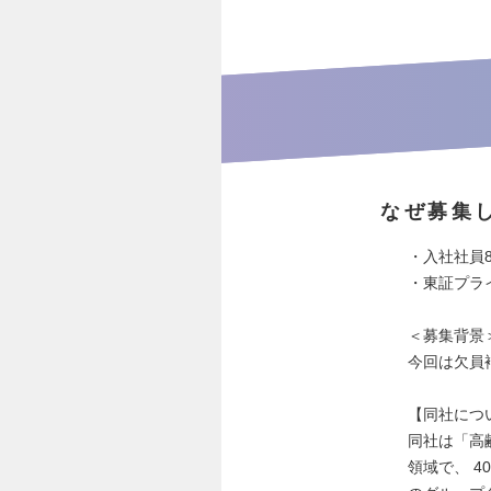
なぜ募集
・入社社員8
・東証プラ
＜募集背景
今回は欠員
【同社につ
同社は「高
領域で、 