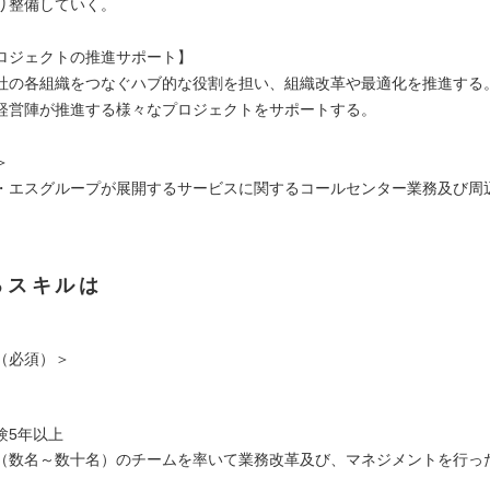
り整備していく。
ロジェクトの推進サポート】
社の各組織をつなぐハブ的な役割を担い、組織改革や最適化を推進する
経営陣が推進する様々なプロジェクトをサポートする。
＞
・エスグループが展開するサービスに関するコールセンター業務及び周
るスキルは
（必須）＞
】
験5年以上
（数名～数十名）のチームを率いて業務改革及び、マネジメントを行っ