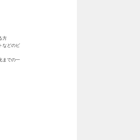
る方
トなどのビ
化までの一