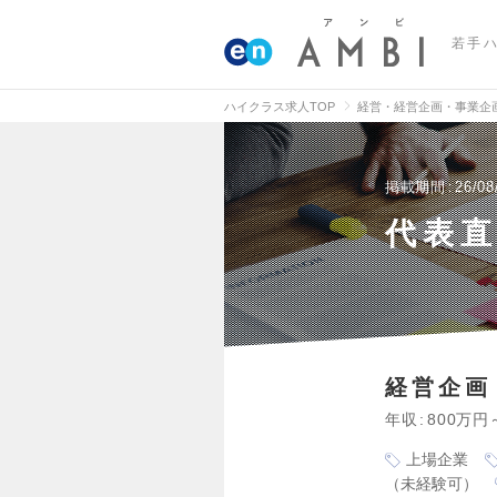
若手
ハイクラス求人TOP
経営・経営企画・事業企
掲載期間
26/08
代表直
経営企画
年収
800万円
上場企業
（未経験可）