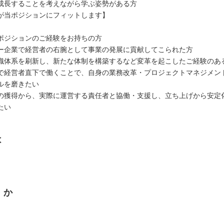
成長することを考えながら学ぶ姿勢がある方
が当ポジションにフィットします】
ポジションのご経験をお持ちの方
ー企業で経営者の右腕として事業の発展に貢献してこられた方
織体系を刷新し、新たな体制を構築するなど変革を起こしたご経験のあ
で経営者直下で働くことで、自身の業務改革・プロジェクトマネジメン
ルを磨きたい
の獲得から、実際に運営する責任者と協働・支援し、立ち上げから安定
たい
は
くか