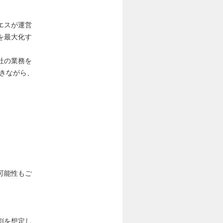
エスが運営
を最大化す
社の業務を
きながら、
可能性もご
割を想定し