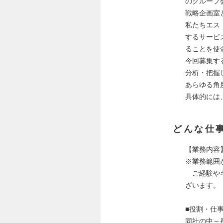
のグループ
戦略企画室
私たちエス
するサービ
ることを使
今回募集す
分析・把握
あらゆる角
具体的には
どんな仕
【業務内容
※業務範囲
ご経験やキ
ざいます。
■役割・仕
同社の中～