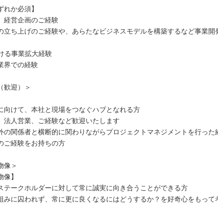
ずれか必須】
、経営企画のご経験
の立ち上げのご経験や、あらたなビジネスモデルを構築するなど事業開
おける事業拡大経験
業界での経験
（歓迎）＞
】
に向けて、本社と現場をつなぐハブとなれる方
法人営業、ご経験など歓迎いたします
外の関係者と横断的に関わりながらプロジェクトマネジメントを行った
のご経験をお持ちの方
物像＞
物像】
ステークホルダーに対して常に誠実に向き合うことができる方
組みに囚われず、常に更に良くなるにはどうするか？を好奇心をもって