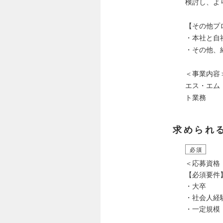
検討し、よ
【その他プ
・本社と自
・その他、
＜事業内容
エス・エム
ト業務
求められ
必須
＜応募資格
【必須要件
・大卒
・社会人経
・一定規模