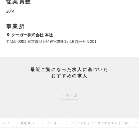
従業員数
20名
事業所
クーガー株式会社 本社
〒150-0001 東京都渋谷区神宮前6-19-16 越一ビル201
最近ご覧になった求人に基づいた
おすすめの求人
ホーム
ハイク
技術系（I
データサ
リモート可｜データアナリスト｜「何を
ラス求
T・Web・
イエンテ
分析すべきか」自ら設定し社内外のステ