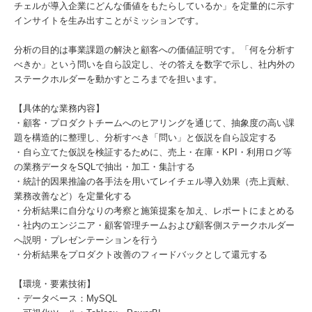
チェルが導入企業にどんな価値をもたらしているか」を定量的に示す
インサイトを生み出すことがミッションです。
分析の目的は事業課題の解決と顧客への価値証明です。「何を分析す
べきか」という問いを自ら設定し、その答えを数字で示し、社内外の
ステークホルダーを動かすところまでを担います。
【具体的な業務内容】
・顧客・プロダクトチームへのヒアリングを通じて、抽象度の高い課
題を構造的に整理し、分析すべき「問い」と仮説を自ら設定する
・自ら立てた仮説を検証するために、売上・在庫・KPI・利用ログ等
の業務データをSQLで抽出・加工・集計する
・統計的因果推論の各手法を用いてレイチェル導入効果（売上貢献、
業務改善など）を定量化する
・分析結果に自分なりの考察と施策提案を加え、レポートにまとめる
・社内のエンジニア・顧客管理チームおよび顧客側ステークホルダー
へ説明・プレゼンテーションを行う
・分析結果をプロダクト改善のフィードバックとして還元する
【環境・要素技術】
・データベース：MySQL