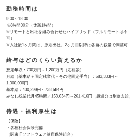
勤務時間は
9:00～18:00
※8時間00分（休憩1時間）
※リモートと出社を組み合わせたハイブリッド（フルリモートは不
可）
※入社後1ヶ月間は、原則出社。2ヶ月目以降は各自の裁量で調整可
給与はどのくらい貰えるか
想定年収：700万円～1,200万円（応相談）
月給（基本給＋固定残業代＋その他固定手当）：583,333円～
1,000,000円
基本給：430,299円～738,584円
みなし残業代月45時間／153,034円～261,416円（超過分は別途支給）
待遇・福利厚生は
【保険】
・各種社会保険完備
（関東ITソフトウェア健康保険組合）