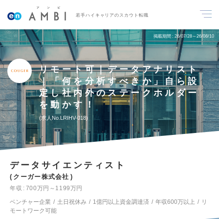
若手ハイキャリアのスカウト転職
掲載期間
26/07/28～26/08/10
リモート可｜データアナリスト
｜「何を分析すべきか」自ら設
定し社内外のステークホルダー
を動かす！
求人No.LRIHV-018
データサイエンティスト
クーガー株式会社
年収
700万円～1199万円
ベンチャー企業
土日祝休み
1億円以上資金調達済
年収600万以上
リ
モートワーク可能