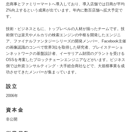
忠商事とファミリーマートへ導入しており、導入店舗では日商が平均
2%向上するという成果が出ています。年内に数百店舗へ拡大予定で
す。
技術・ビジネスともに、トップレベルの人材が揃ったチームです。技
術側では楽天やメルカリの検索エンジンの中枢を開発したエンジニ
ア、ファイナルファンタジーシリーズの開発メンバー、Facebook主催
の画像認識のコンペで世界3位を取得した研究者、プレイステーショ
ンネットワークの基盤設計者、イーサリアム財団のグラントを受ける
OSSを考案したブロックチェーンエンジニアなどがいます。ビジネス
側では外資コンサルティング・大手総合商社などで、大規模事業を成
功させてきたメンバーが集まっています。
設立
2006年
資本金
非公開