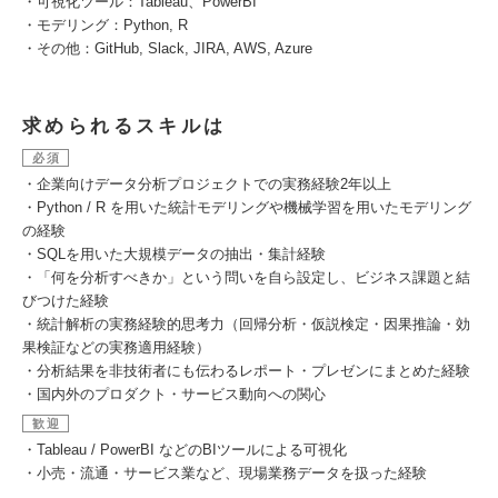
・可視化ツール：Tableau、PowerBI
・モデリング：Python, R
・その他：GitHub, Slack, JIRA, AWS, Azure
求められるスキルは
必須
・企業向けデータ分析プロジェクトでの実務経験2年以上
・Python / R を用いた統計モデリングや機械学習を用いたモデリング
の経験
・SQLを用いた大規模データの抽出・集計経験
・「何を分析すべきか」という問いを自ら設定し、ビジネス課題と結
びつけた経験
・統計解析の実務経験的思考力（回帰分析・仮説検定・因果推論・効
果検証などの実務適用経験）
・分析結果を非技術者にも伝わるレポート・プレゼンにまとめた経験
・国内外のプロダクト・サービス動向への関心
歓迎
・Tableau / PowerBI などのBIツールによる可視化
・小売・流通・サービス業など、現場業務データを扱った経験