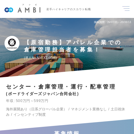
若手ハイキャリアのスカウト転職
掲載期間
26/07/31～26/08/13
【原宿勤務】アパレル企業での
倉庫管理担当者を募集！
求人No.NYFXT-0006
センター・倉庫管理・運行・配車管理
ボードライダーズジャパン合同会社
年収
500万円～599万円
海外展開あり（日系グローバル企業）
マネジメント業務なし
土日祝休
み
インセンティブ制度
募集情報