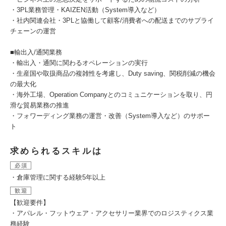
・3PL業務管理・KAIZEN活動（System導入など）
・社内関連会社・3PLと協働して顧客/消費者への配送までのサプライ
チェーンの運営
■輸出入/通関業務
・輸出入・通関に関わるオペレーションの実行
・生産国や取扱商品の複雑性を考慮し、Duty saving、関税削減の機会
の最大化
・海外工場、Operation Companyとのコミュニケーションを取り、円
滑な貿易業務の推進
・フォワーディング業務の運営・改善（System導入など）のサポー
ト
求められるスキルは
必須
・倉庫管理に関する経験5年以上
歓迎
【歓迎要件】
・アパレル・フットウェア・アクセサリー業界でのロジスティクス業
務経験