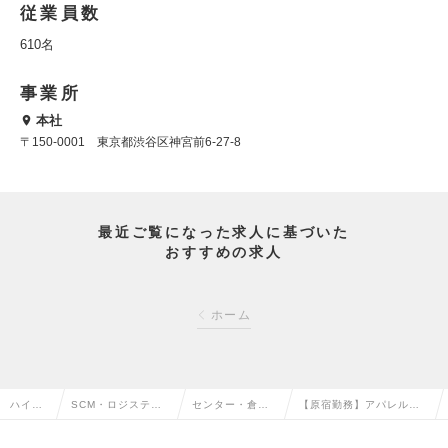
従業員数
610名
事業所
本社
〒150-0001 東京都渋谷区神宮前6-27-8
最近ご覧になった求人に基づいた
おすすめの求人
ホーム
ハイク
SCM・ロジスティ
センター・倉庫
【原宿勤務】アパレル企
ラス求
クス・物流・購買・
管理・運行・配
業での倉庫管理担当者を