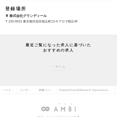
登録場所
株式会社グランディール
〒150-0031 東京都渋谷区桜丘町13-4 アロマ桜丘4F
最近ご覧になった求人に基づいた
おすすめの求人
ホーム
ハイクラ
コンサル
戦略コンサ
SupplyChain&Network Operations
ス求人T
タント系
ルタントの
（サプライチェーン領域）コンサル未経
OP
の転職
転職
験可の求人情報