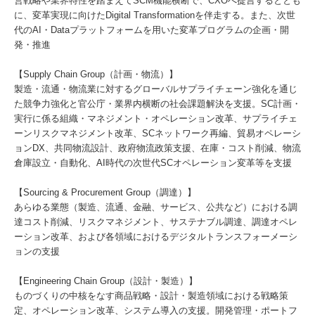
営戦略や業界特性を踏まえてSCM機能横断で、CXOへ提言するととも
に、変革実現に向けたDigital Transformationを伴走する。また、次世
代のAI・Dataプラットフォームを用いた変革プログラムの企画・開
発・推進
【Supply Chain Group（計画・物流）】
製造・流通・物流業に対するグローバルサプライチェーン強化を通じ
た競争力強化と官公庁・業界内横断の社会課題解決を支援。SC計画・
実行に係る組織・マネジメント・オペレーション改革、サプライチェ
ーンリスクマネジメント改革、SCネットワーク再編、貿易オペレーシ
ョンDX、共同物流設計、政府物流政策支援、在庫・コスト削減、物流
倉庫設立・自動化、AI時代の次世代SCオペレーション変革等を支援
【Sourcing & Procurement Group（調達）】
あらゆる業態（製造、流通、金融、サービス、公共など）における調
達コスト削減、リスクマネジメント、サステナブル調達、調達オペレ
ーション改革、および各領域におけるデジタルトランスフォーメーシ
ョンの支援
【Engineering Chain Group（設計・製造）】
ものづくりの中核をなす商品戦略・設計・製造領域における戦略策
定、オペレーション改革、システム導入の支援。開発管理・ポートフ