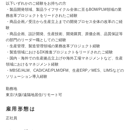
以下いずれかのご経験をお持ちの方
・製品開発領域、製品ライフサイクル全体に亘るBOM/PLM領域の業
務改革プロジェクトをリードされたご経験
・商品企画／受注から生産立上までの開発プロセス全体の改革のご経
験
・商品企画、設計開発、生産技術、開発購買、原価企画、品質保証等
の部門のリーダー職としてのご経験
・生産管理、製造管理領域の業務改革プロジェクト経験
・製造領域におけるDX推進プロジェクトをリードされたご経験
・国内・海外での生産拠点立上げや海外工場マネジメントなど、生産
領域におけるマネジメント経験
・MBSE/ALM、CAD/CAE/PLM/DFM、生産ERP／MES、LIMSなどの
ソリューション導入経験
勤務地
東京/大阪/遠隔地居住/リモート可
雇用形態は
正社員