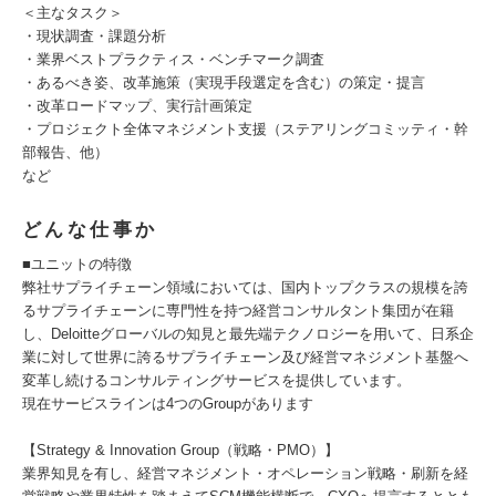
＜主なタスク＞
・現状調査・課題分析
・業界ベストプラクティス・ベンチマーク調査
・あるべき姿、改革施策（実現手段選定を含む）の策定・提言
・改革ロードマップ、実行計画策定
・プロジェクト全体マネジメント支援（ステアリングコミッティ・幹
部報告、他）
など
どんな仕事か
■ユニットの特徴
弊社サプライチェーン領域においては、国内トップクラスの規模を誇
るサプライチェーンに専門性を持つ経営コンサルタント集団が在籍
し、Deloitteグローバルの知見と最先端テクノロジーを用いて、日系企
業に対して世界に誇るサプライチェーン及び経営マネジメント基盤へ
変革し続けるコンサルティングサービスを提供しています。
現在サービスラインは4つのGroupがあります
【Strategy & Innovation Group（戦略・PMO）】
業界知見を有し、経営マネジメント・オペレーション戦略・刷新を経