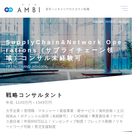
若手ハイキャリアのスカウト転職
掲載期間
26/08/07～26/08/20
SupplyChain&Network Ope
rations（サプライチェーン領
域）コンサル未経験可
求人No.GRAND-260410KN
戦略コンサルタント
年収
1100万円～1549万円
大手企業
管理職・マネジャー
新規事業・新サービス
海外折衝
土日
祝休み
ポテンシャル採用（未経験可）
CxO候補
事業責任者
サービ
ス責任者
年収600万以上
インセンティブ制度
フレックス勤務
リモ
ートワーク可能
育児支援制度