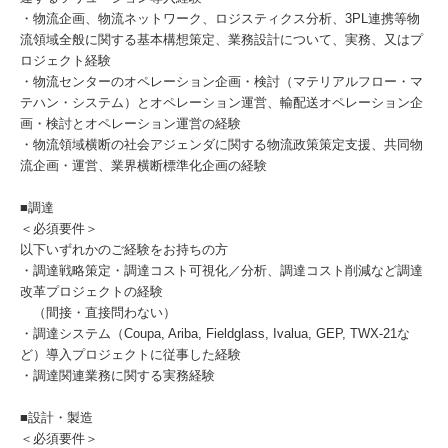
・物流企画、物流ネットワーク、ロジスティクス分析、3PL連携等物
流領域全般に関する基本構想策定、業務設計について、実務、又はプ
ロジェクト経験
・物流センターのオペレーション企画・検討（マテリアルフロー・マ
テハン・システム）とオペレーション運営、輸配送オペレーション企
画・検討とオペレーション運営の経験
・物流領域横断の社会アジェンダに関する物流政策策定支援、共同物
流企画・運営、業界横断標準化企画の経験
■調達
＜必須要件＞
以下いずれかのご経験をお持ちの方
・調達戦略策定・調達コスト可視化／分析、調達コスト削減など調達
改革プロジェクトの経験
（間接・直接問わない）
・調達システム（Coupa, Ariba, Fieldglass, Ivalua, GEP, TWX-21な
ど）導入プロジェクトに従事した経験
・調達関連業務に関する実務経験
■設計・製造
＜必須要件＞