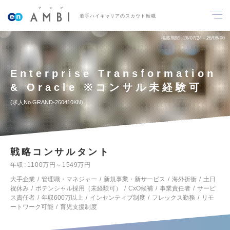
若手ハイキャリアのスカウト転職
掲載期間
26/07/24～26/08/06
Enterprise Transformation
& Oracle ※コンサル未経験可
求人No.GRAND-260410KN
戦略コンサルタント
年収
1100万円～1549万円
大手企業
管理職・マネジャー
新規事業・新サービス
海外折衝
土日
祝休み
ポテンシャル採用（未経験可）
CxO候補
事業責任者
サービ
ス責任者
年収600万以上
インセンティブ制度
フレックス勤務
リモ
ートワーク可能
育児支援制度