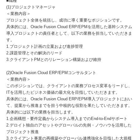
■職種
(1)プロジェクトマネージャ
＜業務内容＞
プロジェクト全体を統括し、成功に導く重要なポジションです。
具体的には、Oracle Fusion Cloud ERP/EPMを活用した基幹システム
導入プロジェクトの責任者として、以下の業務を担当していただきま
す。
1.プロジェクト計画の立案および進捗管理
2.課題管理とその解決のリード
3.クライアントPMとのリレーション構築および維持
(2)Oracle Fusion Cloud ERP/EPMコンサルタント
＜業務内容＞
このポジションでは、クライアントの業務プロセス変革をリードし、
ITを活用したビジネス価値の最大化を目指していただきます。
具体的には、Oracle Fusion Cloud ERP/EPM導入プロジェクトにおい
て、提案から推進までを担う中核的な役割を果たしていただきます。
具体的には以下の業務を担当します。
1.企画構想・要件定義からシステム導入までのEnd-to-Endサポート
2.デロイト独自のアセットやグローバルの先例・ノウハウを活用した
プロジェクト推進
3.クライアント事業の再構築やグローバル連携強化を目指した大規模