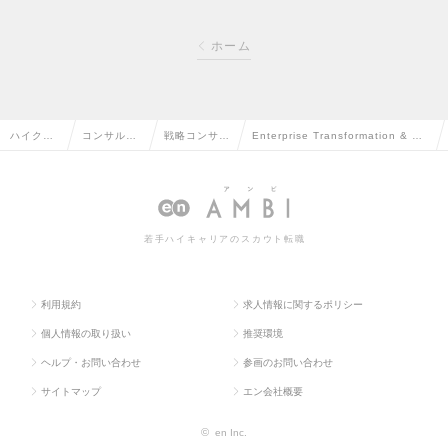
ホーム
ハイクラ
コンサルタ
戦略コンサル
Enterprise Transformation & Or
ス求人TO
ント系の転
タントの転職
acle ※コンサル未経験可の求人情
P
職
報
若手ハイキャリアのスカウト転職
利用規約
求人情報に関するポリシー
個人情報の取り扱い
推奨環境
ヘルプ・お問い合わせ
参画のお問い合わせ
サイトマップ
エン会社概要
©
en Inc.